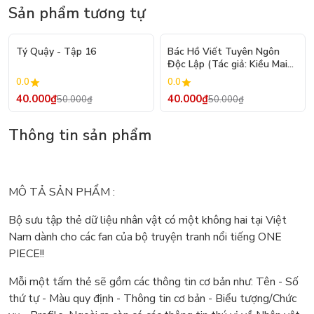
Sản phẩm tương tự
- 20%
- 20%
Tý Quậy - Tập 16
Bác Hồ Viết Tuyên Ngôn
Độc Lập (Tác giả: Kiều Mai
Sơn)
0.0
0.0
40.000₫
40.000₫
50.000₫
50.000₫
Thông tin sản phẩm
MÔ TẢ SẢN PHẨM :
Bộ sưu tập thẻ dữ liệu nhân vật có một không hai tại Việt
Nam dành cho các fan của bộ truyện tranh nổi tiếng ONE
PIECE!!
Mỗi một tấm thẻ sẽ gồm các thông tin cơ bản như: Tên - Số
thứ tự - Màu quy định - Thông tin cơ bản - Biểu tượng/Chức