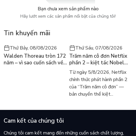
Bạn chưa xem sản phẩm nào
Hãy lướt xem các sản phẩm nổi bật của chúng tôi!
Tin khuyến mãi
Thứ Bảy, 08/08/2026
Thứ Sáu, 07/08/2026
Walden Thoreau tròn 172
Trăm năm cô đơn Netflix
năm – vì sao cuốn sách về
phần 2 – kiệt tác Nobel
hai năm sống trong rừng
trở lại màn ảnh, dòng
Từ ngày 5/8/2026, Netflix
vẫn chữa lành người đọc
người tìm đọc lại García
chính thức phát hành phần 2
hôm nay
Márquez
của “Trăm năm cô đơn” —
bản chuyển thể kiệt...
Cam kết của chúng tôi
Chúng tôi cam kết mang đến những cuốn sách chất lượng,