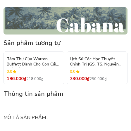
Sản phẩm tương tự
- 10%
- 8%
Tâm Thư Của Warren
Lịch Sử Các Học Thuyết
Buffett Dành Cho Con Cái
Chính Trị (GS. TS. Nguyễn
(Tái Bản 2026)
Đăng Dung)
0.0
0.0
196.000₫
230.000₫
218.000₫
250.000₫
Thông tin sản phẩm
MÔ TẢ SẢN PHẨM :