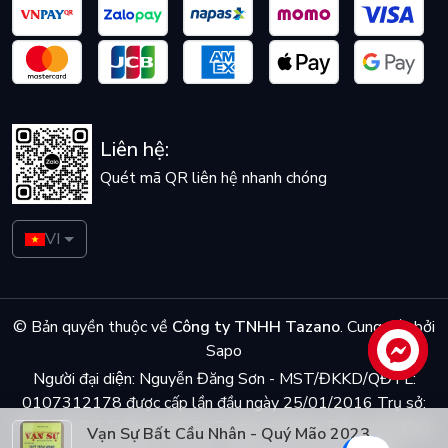
Liên hệ:
Quét mã QR liên hệ nhanh chóng
VI
© Bản quyền thuộc về
Công ty TNHH Tazano
.
Cung cấp bởi
Sapo
Liên hệ
Người đại diện: Nguyễn Đăng Sơn - MST/ĐKKD/QĐTL:
0107312178 được cấp lần đầu ngày 25/01/2016 Trụ sở:
Số 5 ngõ Dã Tương, phố Dã Tượng, phường Trần Hưng Đạo,
Vạn Sự Bất Cầu Nhân - Quý Mão 2023