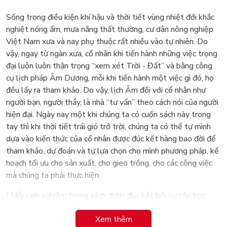
Sống trong điều kiện khí hậu và thời tiết vùng nhiệt đới khắc
nghiệt nóng ẩm, mưa nắng thất thường, cư dân nông nghiệp
Việt Nam xưa và nay phụ thuộc rất nhiều vào tự nhiên. Do
vậy, ngay từ ngàn xưa, cổ nhân khi tiến hành những việc trọng
đại luôn luôn thận trọng “xem xét Trời - Đất” và bằng công
cụ lịch pháp Âm Dương, mỗi khi tiến hành một việc gì đó, họ
đều lấy ra tham khảo. Do vậy, lịch Âm đối với cổ nhân như
người bạn, người thầy, là nhà “tư vấn” theo cách nói của người
hiện đại. Ngày nay một khi chúng ta có cuốn sách này trong
tay thì khi thời tiết trái gió trở trời, chúng ta có thể tự mình
dựa vào kiến thức của cổ nhân được đúc kết hàng bao đời để
tham khảo, dự đoán và tự lựa chọn cho mình phương pháp, kế
hoạch tối ưu cho sản xuất, cho gieo trồng, cho các công việc
mà chúng ta phải thực hiện.
| Mỗi kinh nghiệm trong sách được đúc kết bởi sự tập hợp
biết bao trí tuệ, công sức, nghị lực, thời gian của tiên nhân. Đó
Xem thêm
là tài liệu tham khảo đáng quý mà tiền nhân đã để lại cho thế