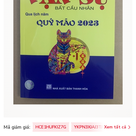
Mã giảm giá:
HCE1HUFKIZ7G
YKPN3XJAJ3TJ
Xem tất cả
77U0FSO8M