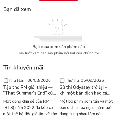
hệ sau, còn hiện tại là việc vận dụng theo cách riêng của hậu
Bạn đã xem
thế. Bởi lẽ ngày nay, khí hậu và môi trường chịu nhiều yếu tố
tác động từ mặt trái của sự tiến bộ KHKT, ví dụ như tác động
của hóa chất làm ô nhiễm môi trường, sự phá hoại rừng làm
tăng lụt lội, gây mất mạch nước ngầm, khí thải của các nhà
máy làm trái đất nóng lên... Mặt khác, đời sống, nhận thức xã
hội, khoa học... của con người hiện đại ngày càng tiến bộ và
văn
Bạn chưa xem sản phẩm nào
Hãy lướt xem các sản phẩm nổi bật của chúng tôi!
minh khác xưa. Vì vậy, khi sử dụng sách không thể áp dụng
kiến thức cố nhân một cách máy móc, nên tham khảo có tính
Tin khuyến mãi
đến các yếu tô của thời đại chúng ta đang sống, có như vậy
chúng ta sẽ tự mình tìm cho mình phương án tối ưu nhất và tự
Thứ Năm, 06/08/2026
Thứ Tư, 05/08/2026
tin chính bản thân mình
Tập thơ RM giới thiệu —
Sử thi Odyssey trở lại –
“That Summer’s End” của
khi một bản dịch kéo cả
Lee Seong-bok ra mắt bản
thế giới về với văn học
Một dòng chia sẻ của RM
Một bộ phim bom tấn và một
tiếng Anh sau 4 năm gây
kinh điển
(BTS) năm 2022 đã kéo cả
bản dịch cũ ba nghìn năm tuổi
sốt
một thế hệ độc giả tìm về tập
đang cùng nhau làm nên