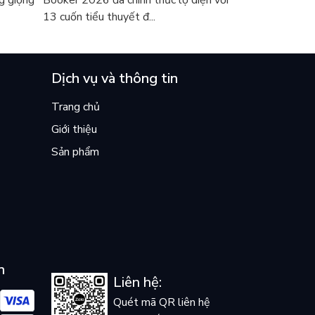
g giọng
Booker 2026 đã chính thức lộ diện với
13 cuốn tiểu thuyết đ...
Dịch vụ và thông tin
Trang chủ
Giới thiệu
Sản phẩm
n
Liên hệ:
Quét mã QR liên hệ