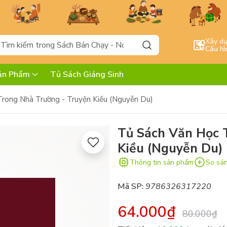
Xây d
Cấu hì
ản Phẩm
Tủ Sách Giáng Sinh
rong Nhà Trường - Truyện Kiều (Nguyễn Du)
Tủ Sách Văn Học 
Kiều (Nguyễn Du)
Thông tin sản phẩm
So sá
Mã SP:
9786326317220
64.000₫
80.000₫