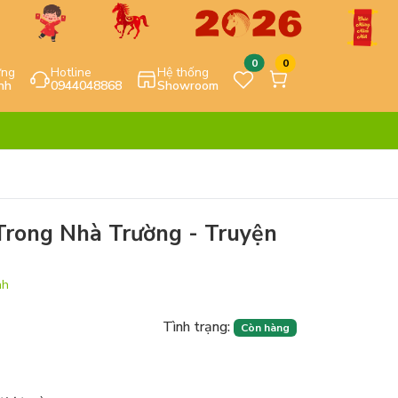
0
0
ựng
Hotline
Hệ thống
nh
0944048868
Showroom
Trong Nhà Trường - Truyện
nh
Tình trạng:
Còn hàng