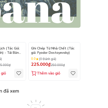
- 9%
- 10%
ch (Tác Giả:
Ghi Chép Từ Nhà Chết (Tác
Suy Tưởng - M
h) - Tái Bản
giả: Fyodor Dostoyevsky)
(Tác giả: Marc
0.0
0.0
á)
(0 Đánh giá)
(0 Đánh gi
225.000₫
200.000₫
5.000₫
250.000₫
2
 giỏ
Thêm vào giỏ
Thêm vào
n đã xem