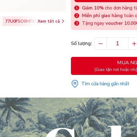
Giảm 10%
cho đơn hàng từ
Miễn phí giao hàng
toàn q
77U0FSO8MFXU
Xem tất cả
Tặng ngay
voucher 10.0
Số lượng:
MUA NG
(Giao tận nơi hoặc nhậ
Tìm cửa hàng gần nhất