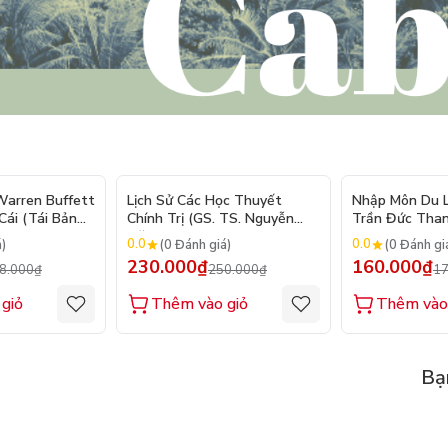
- 10%
- 8%
arren Buffett
Lịch Sử Các Học Thuyết
Nhập Môn Du Lị
ái (Tái Bản
Chính Trị (GS. TS. Nguyễn
Trần Đức Than
Đăng Dung)
2026
0.0
0.0
á)
(0 Đánh giá)
(0 Đánh gi
230.000₫
160.000₫
8.000₫
250.000₫
17
giỏ
Thêm vào giỏ
Thêm vào
Bạ