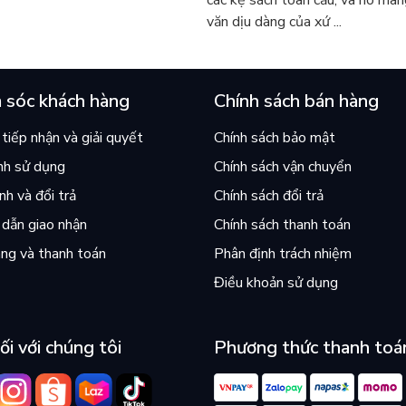
các kệ sách toàn cầu, và nó man
n xã hội phong kiến thối nát, nơi đồng tiền có thể đổi
văn dịu dàng của xứ ...
ười, đặc biệt là người phụ nữ.
t đạt tới trình độ cổ điển mẫu mực. Ngôn ngữ trong truyện
bình dân, tạo nên những câu thơ "nhả ngọc phun châu".
 sóc khách hàng
Chính sách bán hàng
goại hình mà còn đi sâu vào thế giới nội tâm tinh tế, sống
tiếp nhận và giải quyết
Chính sách bảo mật
 bền bỉ qua hàng thế kỷ.
nh sử dụng
Chính sách vận chuyển
h và đổi trả
Chính sách đổi trả
uốn sách gối đầu giường của nhiều thế hệ người Việt. Tác
dẫn giao nhận
Chính sách thanh toán
 chính lời Nguyễn Du đã đúc kết:
ng và thanh toán
Phân định trách nhiệm
ba chữ tài."
Điều khoản sử dụng
 thấy được vẻ đẹp của ngôn ngữ dân tộc và thấu cảm cho
ối với chúng tôi
Phương thức thanh toá
 Trần Trọng Kim, NXB Văn học.