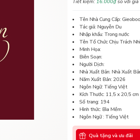
Tiết kiệm:
16.000₫
so với giá
Tên Nhà Cung Cấp: Gieobo
Tác giả: Nguyễn Du
Nhập khẩu: Trong nước
Tên Tổ Chức Chịu Trách Nh
Minh Họa:
Biên Soạn:
Người Dịch:
Nhà Xuất Bản: Nhà Xuất Bả
Năm Xuất Bản: 2026
Ngôn Ngữ: Tiếng Việt
Kích Thước: 11,5 x 20,5 cm
Số trang: 194
Hình thức: Bìa Mềm
Ngôn Ngữ : Tiếng Việt
Quà tặng và ưu đãi