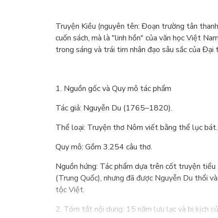
Truyện Kiều (nguyên tên: Đoạn trường tân thanh
cuốn sách, mà là "linh hồn" của văn học Việt Nam
trong sáng và trái tim nhân đạo sâu sắc của Đại
1. Nguồn gốc và Quy mô tác phẩm
Tác giả: Nguyễn Du (1765–1820).
Thể loại: Truyện thơ Nôm viết bằng thể lục bát.
Quy mô: Gồm 3.254 câu thơ.
Nguồn hứng: Tác phẩm dựa trên cốt truyện tiểu
(Trung Quốc), nhưng đã được Nguyễn Du thổi và
tộc Việt.
2. Tóm tắt nội dung: 15 năm lưu lạc và bi kịch c