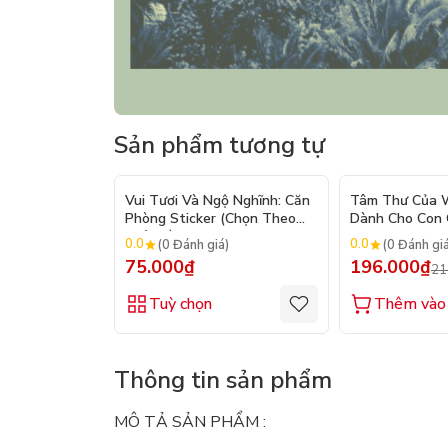
Sản phẩm tương tự
Vui Tươi Và Ngộ Nghĩnh: Căn
Tâm Thư Của W
Phòng Sticker (Chọn Theo
Dành Cho Con C
Chủ Đề) - Hơn 250 Sticker
2026)
0.0
0.0
(0 Đánh giá)
(0 Đánh gi
75.000₫
196.000₫
21
Tuỳ chọn
Thêm vào 
Thông tin sản phẩm
MÔ TẢ SẢN PHẨM :