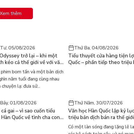
 một thiếu nữ tài sắc vẹn toàn, đang sống cảnh êm đềm
Xem thêm
 Tuy nhiên, tai họa bất ngờ ập đến, gia đình bị vu oan, Kiều
âu hai lượt, thanh y hai lần":
 Hạnh.
 Tư, 05/08/2026
Thứ Ba, 04/08/2026
 Odyssey trở lại – khi một
Tiểu thuyết cửa hàng tiện lợ
ư.
h kéo cả thế giới về với văn
Quốc – phần tiếp theo triệu
lại rơi vào bi kịch khiến Từ Hải tử trận còn bản thân phải
nh điển
của Kim Ho-yeon ra thế giới
phim bom tấn và một bản dịch
ghìn năm tuổi đang cùng nhau
 chuyện lạ: đưa sử...
ều được đoàn tụ cùng gia đình và Kim Trọng. Tuy nhiên, vì
 duy trì một tình thân "duyên bạn bầy" thay vì nghĩa vợ
Bảy, 01/08/2026
Thứ Năm, 30/07/2026
cá gai – vì sao cuốn tiểu
Văn học Hàn Quốc lập kỷ lục
 Hàn Quốc về tình cha con
triệu bản dịch bán ra thế giới
iến cả mạng xã hội bật khóc
sao cả thế giới đang đọc sá
Có một làn sóng đang lặng lẽ l
 này