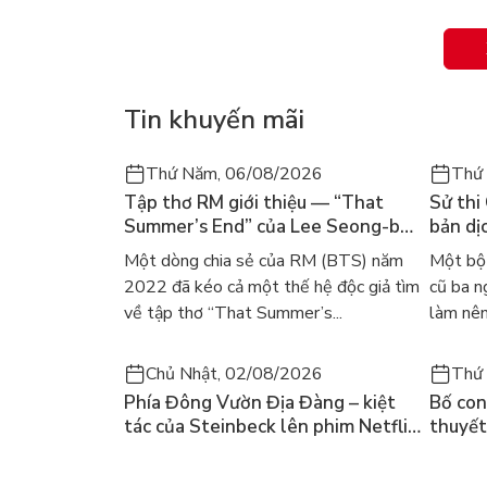
Câu chuyện xoay quanh cuộc đời của Thúy Kiều –
bên gia đình và có mối tình đẹp đẽ với Kim Trọng.
đành phải bán mình chuộc cha.
Tin khuyến mãi
Suốt 15 năm lưu lạc, Kiều bị đẩy vào cảnh "thanh l
Nàng bị lừa dối bởi Mã Giám Sinh, Sở Khanh, Bạc
Thứ Năm, 06/08/2026
Thứ
Tập thơ RM giới thiệu — “That
Sử thi
Phải chịu cảnh ghen tuông tàn nhẫn của Hoạn Th
Summer’s End” của Lee Seong-bok
bản dịc
Gặp gỡ và gắn kết với anh hùng Từ Hải, nhưng rồi 
ra mắt bản tiếng Anh sau 4 năm
học ki
Một dòng chia sẻ của RM (BTS) năm
Một bộ 
gây sốt
gieo mình xuống sông Tiền Đường tự vẫn.
2022 đã kéo cả một thế hệ độc giả tìm
cũ ba n
về tập thơ “That Summer’s...
làm nên
Cuối cùng, nhờ sự cứu giúp của sư Giác Duyên, Ki
mặc cảm quá khứ, nàng quyết định cùng Kim Trọng
chồng thông thường.
Chủ Nhật, 02/08/2026
Thứ 
Phía Đông Vườn Địa Đàng – kiệt
Bố con 
tác của Steinbeck lên phim Netflix
thuyết
và câu hỏi “con người có quyền
lại kh
3. Giá trị nghệ thuật và Nhân văn sâu sắc
chọn điều thiện?”
mùa hè