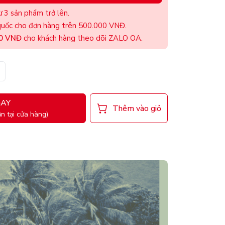
 3 sản phẩm trở lên.
uốc cho đơn hàng trên 500.000 VNĐ.
00 VNĐ
cho khách hàng theo dõi ZALO OA.
AY
Thêm vào giỏ
n tại cửa hàng)