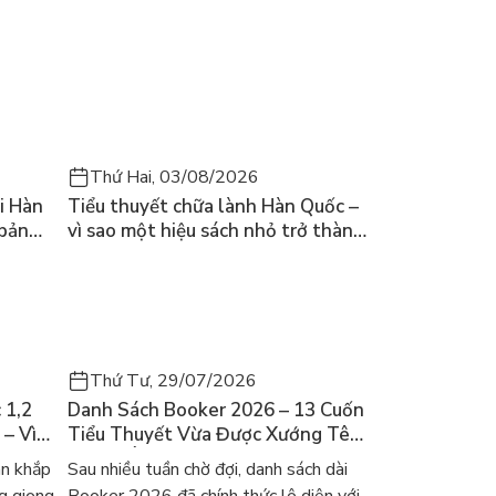
Thứ Hai, 03/08/2026
i Hàn
Tiểu thuyết chữa lành Hàn Quốc –
 bản
vì sao một hiệu sách nhỏ trở thành
cuốn bán chạy nhất thế giới?
Thứ Tư, 29/07/2026
 1,2
Danh Sách Booker 2026 – 13 Cuốn
 – Vì
Tiểu Thuyết Vừa Được Xướng Tên
ch Hàn?
Và Gợi Ý Đọc Cho Người Việt
an khắp
Sau nhiều tuần chờ đợi, danh sách dài