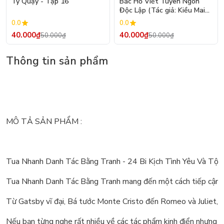
Tý Quậy - Tập 16
Bác Hồ Viết Tuyên Ngôn
Độc Lập (Tác giả: Kiều Mai
Sơn)
0.0
0.0
40.000₫
40.000₫
50.000₫
50.000₫
Thông tin sản phẩm
MÔ TẢ SẢN PHẨM :
Tua Nhanh Danh Tác Bằng Tranh - 24 Bi Kịch Tình Yêu Và Tội 
Tua Nhanh Danh Tác Bằng Tranh mang đến một cách tiếp cận mới 
Từ Gatsby vĩ đại, Bá tước Monte Cristo đến Romeo và Juliet, Đồ
Nếu bạn từng nghe rất nhiều về các tác phẩm kinh điển nhưng vẫ