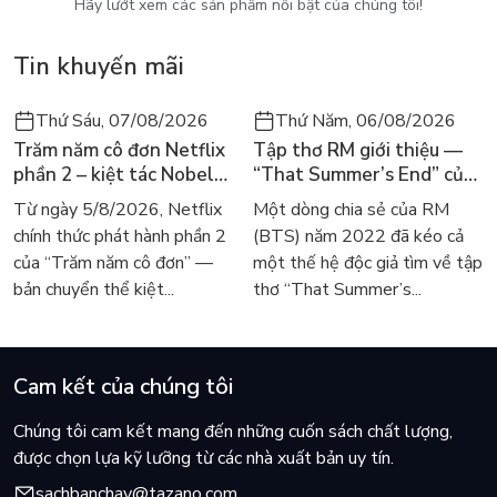
Hãy lướt xem các sản phẩm nổi bật của chúng tôi!
Tin khuyến mãi
Thứ Sáu, 07/08/2026
Thứ Năm, 06/08/2026
Trăm năm cô đơn Netflix
Tập thơ RM giới thiệu —
phần 2 – kiệt tác Nobel
“That Summer’s End” của
trở lại màn ảnh, dòng
Lee Seong-bok ra mắt bản
Từ ngày 5/8/2026, Netflix
Một dòng chia sẻ của RM
người tìm đọc lại García
tiếng Anh sau 4 năm gây
chính thức phát hành phần 2
(BTS) năm 2022 đã kéo cả
Márquez
sốt
của “Trăm năm cô đơn” —
một thế hệ độc giả tìm về tập
bản chuyển thể kiệt...
thơ “That Summer’s...
Cam kết của chúng tôi
Chúng tôi cam kết mang đến những cuốn sách chất lượng,
được chọn lựa kỹ lưỡng từ các nhà xuất bản uy tín.
sachbanchay@tazano.com