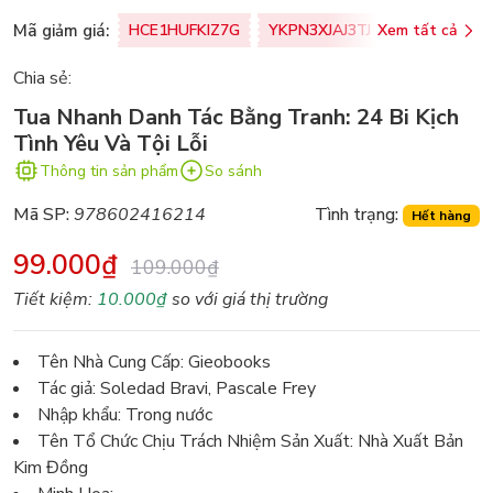
Mã giảm giá:
HCE1HUFKIZ7G
YKPN3XJAJ3TJ
Xem tất cả
77U0FSO8M
Chia sẻ:
Tua Nhanh Danh Tác Bằng Tranh: 24 Bi Kịch
Tình Yêu Và Tội Lỗi
Thông tin sản phẩm
So sánh
Mã SP:
978602416214
Tình trạng:
Hết hàng
99.000₫
109.000₫
Tiết kiệm:
10.000₫
so với giá thị trường
Tên Nhà Cung Cấp: Gieobooks
Tác giả: Soledad Bravi, Pascale Frey
Nhập khẩu: Trong nước
Tên Tổ Chức Chịu Trách Nhiệm Sản Xuất: Nhà Xuất Bản
Kim Đồng