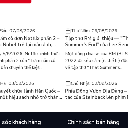
Sáu, 07/08/2026
Thứ Năm, 06/08/2026
ăm cô đơn Netflix phần 2 –
Tập thơ RM giới thiệu — “T
ác Nobel trở lại màn ảnh,
Summer’s End” của Lee Se
gười tìm đọc lại García
ra mắt bản tiếng Anh sau 4
 5/8/2026, Netflix chính thức
Một dòng chia sẻ của RM (BTS
ez
gây sốt
nh phần 2 của “Trăm năm cô
2022 đã kéo cả một thế hệ độc
bản chuyển thể kiệt...
về tập thơ “That Summer’s...
Hai, 03/08/2026
Chủ Nhật, 02/08/2026
huyết chữa lành Hàn Quốc –
Phía Đông Vườn Địa Đàng – 
 một hiệu sách nhỏ trở thành
tác của Steinbeck lên phim 
án chạy nhất thế giới?
và câu hỏi “con người có quy
chọn điều thiện?”
 sóc khách hàng
Chính sách bán hàng