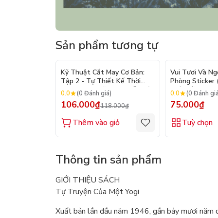
Sản phẩm tương tự
- 10%
Kỹ Thuật Cắt May Cơ Bản:
Vui Tươi Và Ng
Tập 2 - Tự Thiết Kế Thời
Phòng Sticker
Trang Nam Nữ - Tạo Mẫu Rập
Chủ Đề) - Hơn 
0.0
0.0
(0 Đánh giá)
(0 Đánh gi
- Kỹ Thuật Nhảy Size
106.000₫
75.000₫
118.000₫
Thêm vào giỏ
Tuỳ chọn
Thông tin sản phẩm
GIỚI THIỆU SÁCH
Tự Truyện Của Một Yogi
Xuất bản lần đầu năm 1946, gần bảy mươi năm qu