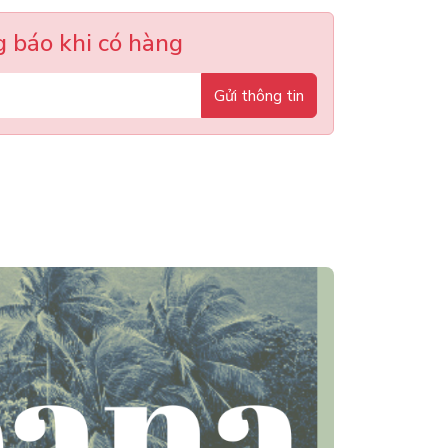
 báo khi có hàng
Gửi thông tin