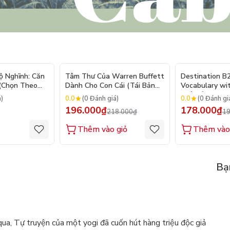
- 10%
ộ Nghĩnh: Căn
Tâm Thư Của Warren Buffett
Destination B
 (Chọn Theo
Dành Cho Con Cái (Tái Bản
Vocabulary wi
250 Sticker
2026)
(Tái Bản 2025)
0.0
0.0
á)
(0 Đánh giá)
(0 Đánh gi
196.000₫
178.000₫
218.000₫
19
Thêm vào giỏ
Thêm vào
Bạ
a, Tự truyện của một yogi đã cuốn hút hàng triệu độc giả