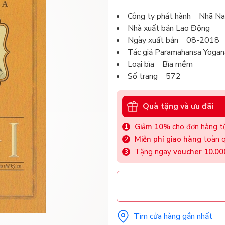
Công ty phát hành Nhã N
Nhà xuất bản Lao Động
Ngày xuất bản 08-2018
Tác giả Paramahansa Yoga
Loại bìa Bìa mềm
Số trang 572
Quà tặng và ưu đãi
Giảm 10%
cho đơn hàng từ
Miễn phí giao hàng
toàn q
Tặng ngay
voucher 10.0
Tìm cửa hàng gần nhất