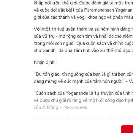
khắp nơi trên thế giới. Được đánh giá là một tr
về cuộc đời đặc biệt của Paramahansan Yoganan
giới của các thánh và yogi, khoa học và phép màu,
Với một trí tuệ uyên thâm và sự hóm hỉnh đáng m
của vũ trụ - mở rộng con tim và khối óc cho niềm 
trong mỗi con người. Qua cuốn sách và chính cu
như Gandhi, đã đưa tâm linh vào xu thế chủ đạo c
Nhận định:
“Dù tôn giáo, tín ngưỡng của bạn là gì thì bạn 
đáng mừng về sức mạnh của tâm hồn người.” - 
“Cuốn sách của Yogananda là tự truyện của linh
và được chú giải rõ ràng về một lối sống đạo hạ
của Á Đông.”- Newsweek
“Yogananda đã trình bày tường tận cái gọi là các
khiếu hài hước xuất sắc. Cuốn sách của ngài thật