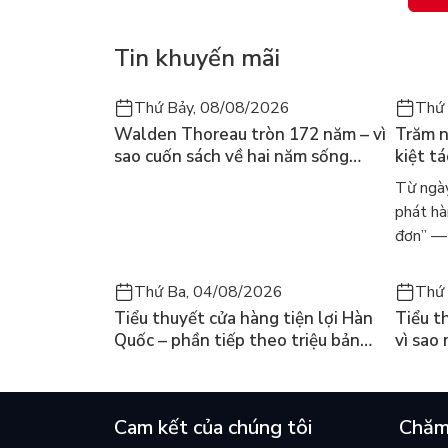
trình tâmlinh.”- United Press
Tin khuyến mãi
Thứ Bảy, 08/08/2026
Thứ 
Walden Thoreau tròn 172 năm – vì
Trăm n
sao cuốn sách về hai năm sống
kiệt t
trong rừng vẫn chữa lành người
dòng n
Từ ngày
đọc hôm nay
Márqu
phát hà
đơn” — 
Thứ Ba, 04/08/2026
Thứ 
Tiểu thuyết cửa hàng tiện lợi Hàn
Tiểu t
Quốc – phần tiếp theo triệu bản
vì sao
của Kim Ho-yeon ra thế giới
cuốn b
Cam kết của chúng tôi
Chăm