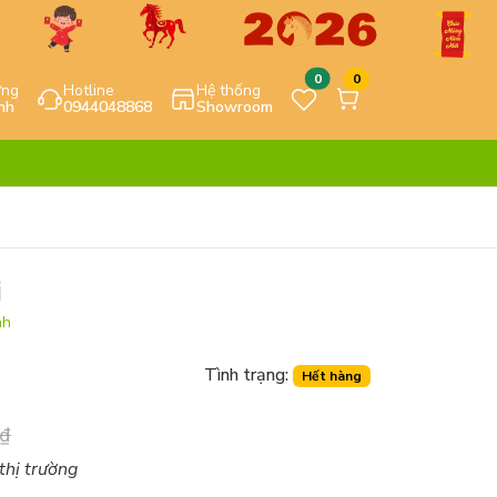
0
0
ựng
Hotline
Hệ thống
nh
0944048868
Showroom
i
nh
Tình trạng:
Hết hàng
₫
 thị trường