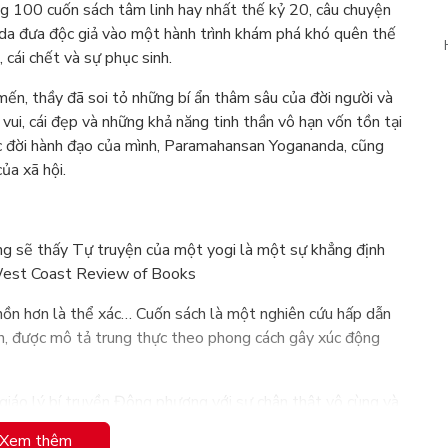
ong 100 cuốn sách tâm linh hay nhất thế kỷ 20, câu chuyện
da đưa độc giả vào một hành trình khám phá khó quên thế
 cái chết và sự phục sinh.
ến, thầy đã soi tỏ những bí ẩn thâm sâu của đời người và
vui, cái đẹp và những khả năng tinh thần vô hạn vốn tồn tại
ộc đời hành đạo của mình, Paramahansan Yogananda, cũng
ủa xã hội.
cũng sẽ thấy Tự truyện của một yogi là một sự khẳng định
West Coast Review of Books
 hồn hơn là thể xác… Cuốn sách là một nghiên cứu hấp dẫn
nh, được mô tả trung thực theo phong cách gây xúc động
 giáo lý bí truyền Đông phương với sự chân thật vô cùng và
 đáng đọc vì là câu chuyện về một cuộc đời ngập trong hành
Xem thêm