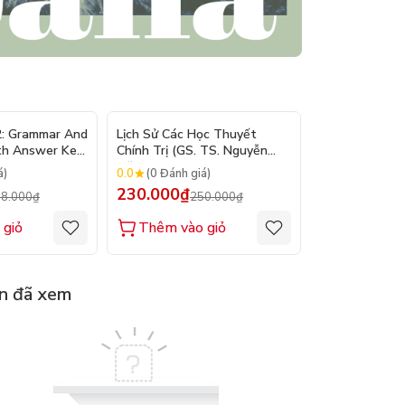
- 10%
- 8%
2: Grammar And
Lịch Sử Các Học Thuyết
Nhập Môn Du L
th Answer Key
Chính Trị (GS. TS. Nguyễn
Trần Đức Than
Đăng Dung)
2026
0.0
0.0
á)
(0 Đánh giá)
(0 Đánh gi
230.000₫
160.000₫
8.000₫
250.000₫
1
 giỏ
Thêm vào giỏ
Thêm vào
n đã xem