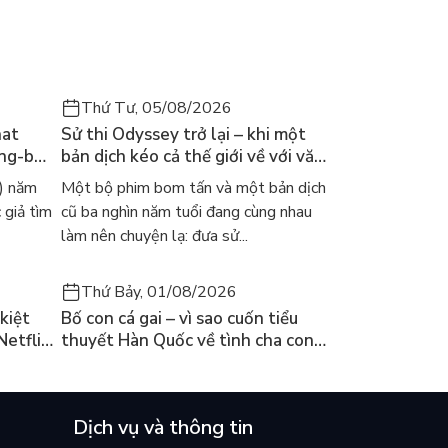
Thứ Tư, 05/08/2026
hat
Sử thi Odyssey trở lại – khi một
ong-bok
bản dịch kéo cả thế giới về với văn
 năm
học kinh điển
) năm
Một bộ phim bom tấn và một bản dịch
 giả tìm
cũ ba nghìn năm tuổi đang cùng nhau
làm nên chuyện lạ: đưa sử...
Thứ Bảy, 01/08/2026
kiệt
Bố con cá gai – vì sao cuốn tiểu
Netflix
thuyết Hàn Quốc về tình cha con
ền
lại khiến cả mạng xã hội bật khóc
mùa hè này
Dịch vụ và thông tin