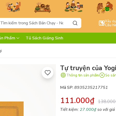
Xây d
Cấu hì
ản Phẩm
Tủ Sách Giáng Sinh
i
Tự truyện của Yog
Thông tin sản phẩm
So sá
Mã SP:
8935235217751
111.000₫
138.000
Tiết kiệm:
27.000₫
so với giá