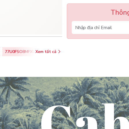
Thông
77U0FSO8MFXU
Xem tất cả