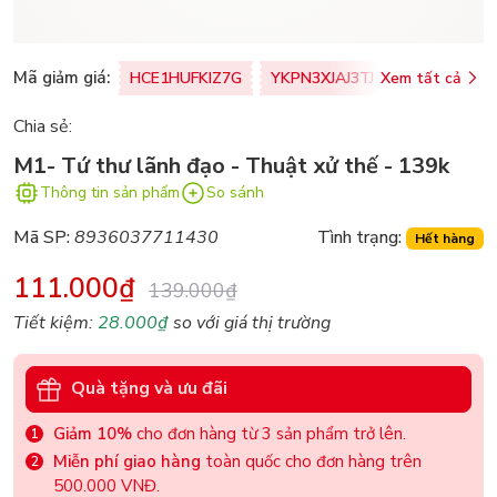
Mã giảm giá:
HCE1HUFKIZ7G
YKPN3XJAJ3TJ
Xem tất cả
77U0FSO8M
Chia sẻ:
M1- Tứ thư lãnh đạo - Thuật xử thế - 139k
Thông tin sản phẩm
So sánh
Mã SP:
8936037711430
Tình trạng:
Hết hàng
111.000₫
139.000₫
Tiết kiệm:
28.000₫
so với giá thị trường
Quà tặng và ưu đãi
Giảm 10%
cho đơn hàng từ 3 sản phẩm trở lên.
Miễn phí giao hàng
toàn quốc cho đơn hàng trên
500.000 VNĐ.