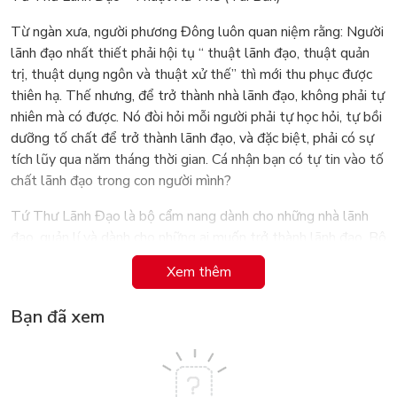
Từ ngàn xưa, người phương Đông luôn quan niệm rằng: Người
lãnh đạo nhất thiết phải hội tụ “ thuật lãnh đạo, thuật quản
trị, thuật dụng ngôn và thuật xử thế” thì mới thu phục được
thiên hạ. Thế nhưng, để trở thành nhà lãnh đạo, không phải tự
nhiên mà có được. Nó đòi hỏi mỗi người phải tự học hỏi, tự bồi
dưỡng tố chất để trở thành lãnh đạo, và đặc biệt, phải có sự
tích lũy qua năm tháng thời gian. Cá nhận bạn có tự tin vào tố
chất lãnh đạo trong con người mình?
Tứ Thư Lãnh Đạo là bộ cẩm nang dành cho những nhà lãnh
đạo, quản lí và dành cho những ai muốn trở thành lãnh đạo. Bộ
sách được chia thành 4 tập, bao gồm thuật lãnh đạo, thuật
Xem thêm
quản trị, thuật dụng ngôn và thuật xử thế.
Bạn đã xem
Thuật xử thế - đó chính là nhịp cầu kết nối giữa người với
người. Bởi nói như Adams.J, nhà xã hội học nổi tiếng của Mỹ:
“Giao thiệp giống như một sức hấp dẫn tiềm ẩn trong tố chất
căn bản của mỗi con người, nó có thể thổi luồng gió đầy sức