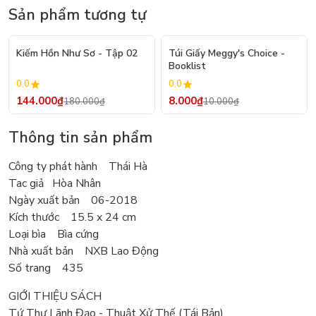
Sản phẩm tương tự
- 20%
- 20%
Kiếm Hồn Như Sơ - Tập 02
Túi Giấy Meggy's Choice -
Booklist
0.0
0.0
144.000₫
8.000₫
180.000₫
10.000₫
Thông tin sản phẩm
Công ty phát hành Thái Hà
Tac giả Hòa Nhân
Ngày xuất bản 06-2018
Kích thước 15.5 x 24 cm
Loại bìa Bìa cứng
Nhà xuất bản NXB Lao Động
Số trang 435
GIỚI THIỆU SÁCH
Tứ Thư Lãnh Đạo - Thuật Xử Thế (Tái Bản)