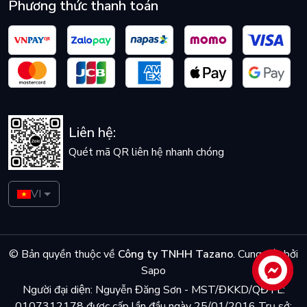
Phương thức thanh toán
Liên hệ:
Quét mã QR liên hệ nhanh chóng
VI
© Bản quyền thuộc về
Công ty TNHH Tazano
.
Cung cấp bởi
Sapo
Liên hệ
Người đại diện: Nguyễn Đăng Sơn - MST/ĐKKD/QĐTL:
0107312178 được cấp lần đầu ngày 25/01/2016 Trụ sở: