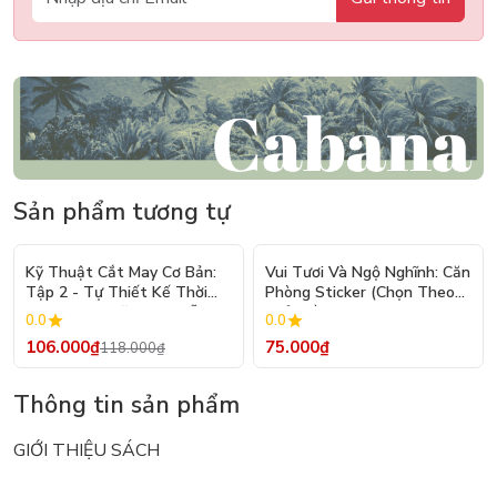
Sản phẩm tương tự
- 10%
Kỹ Thuật Cắt May Cơ Bản:
Vui Tươi Và Ngộ Nghĩnh: Căn
Tập 2 - Tự Thiết Kế Thời
Phòng Sticker (Chọn Theo
Trang Nam Nữ - Tạo Mẫu
Chủ Đề) - Hơn 250 Sticker
0.0
0.0
Rập - Kỹ Thuật Nhảy Size
106.000₫
75.000₫
118.000₫
Thông tin sản phẩm
GIỚI THIỆU SÁCH