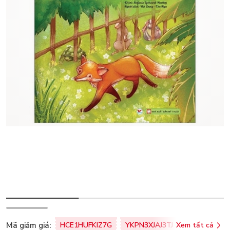
Mã giảm giá:
HCE1HUFKIZ7G
YKPN3XJAJ3TJ
Xem tất cả
77U0FSO8M