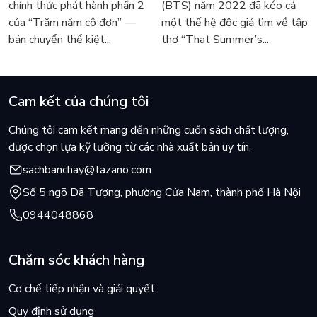
chính thức phát hành phần 2
(BTS) năm 2022 đã kéo cả
Márquez
sốt
của “Trăm năm cô đơn” —
một thế hệ độc giả tìm về tập
bản chuyển thể kiệt...
thơ “That Summer’s...
Cam kết của chúng tôi
Chúng tôi cam kết mang đến những cuốn sách chất lượng,
được chọn lựa kỹ lưỡng từ các nhà xuất bản uy tín.
sachbanchay@tazano.com
Số 5 ngõ Dã Tượng, phường Cửa Nam, thành phố Hà Nội
0944048868
Chăm sóc khách hàng
Cơ chế tiếp nhận và giải quyết
Quy định sử dụng