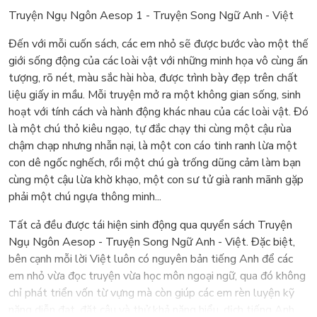
Truyện Ngụ Ngôn Aesop 1 - Truyện Song Ngữ Anh - Việt
Đến với mỗi cuốn sách, các em nhỏ sẽ được bước vào một thế
giới sống động của các loài vật với những minh họa vô cùng ấn
tượng, rõ nét, màu sắc hài hòa, được trình bày đẹp trên chất
liệu giấy in mầu. Mỗi truyện mở ra một không gian sống, sinh
hoạt với tính cách và hành động khác nhau của các loài vật. Đó
là một chú thỏ kiêu ngạo, tự đắc chạy thi cùng một cậu rùa
chậm chạp nhưng nhẫn nại, là một con cáo tinh ranh lừa một
con dê ngốc nghếch, rồi một chú gà trống dũng cảm làm bạn
cùng một cậu lừa khờ khạo, một con sư tử già ranh mãnh gặp
phải một chú ngựa thông minh...
Tất cả đều được tái hiện sinh động qua quyển sách Truyện
Ngụ Ngôn Aesop - Truyện Song Ngữ Anh - Việt. Đặc biệt,
bên cạnh mỗi lời Việt luôn có nguyên bản tiếng Anh để các
em nhỏ vừa đọc truyện vừa học môn ngoại ngữ, qua đó không
chỉ phát triển vốn từ vựng mà còn giúp các em rèn luyện kỹ
năng diễn đạt, đặt câu và thử khả năng hiểu, dịch tiếng Anh