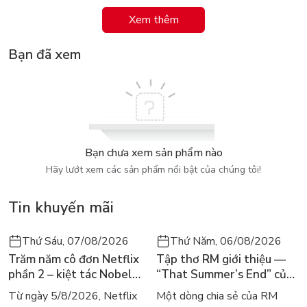
của mình.
Xem thêm
Bạn đã xem
Bạn chưa xem sản phẩm nào
Hãy lướt xem các sản phẩm nổi bật của chúng tôi!
Tin khuyến mãi
Thứ Sáu, 07/08/2026
Thứ Năm, 06/08/2026
Trăm năm cô đơn Netflix
Tập thơ RM giới thiệu —
phần 2 – kiệt tác Nobel
“That Summer’s End” của
trở lại màn ảnh, dòng
Lee Seong-bok ra mắt bản
Từ ngày 5/8/2026, Netflix
Một dòng chia sẻ của RM
người tìm đọc lại García
tiếng Anh sau 4 năm gây