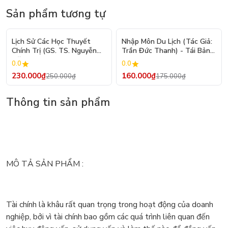
Sản phẩm tương tự
- 8%
- 9%
Lịch Sử Các Học Thuyết
Nhập Môn Du Lịch (Tác Giả:
Chính Trị (GS. TS. Nguyễn
Trần Đức Thanh) - Tái Bản
Đăng Dung)
2026
0.0
0.0
230.000₫
160.000₫
250.000₫
175.000₫
Thông tin sản phẩm
MÔ TẢ SẢN PHẨM :
Tài chính là khâu rất quan trọng trong hoạt động của doanh
nghiệp, bởi vì tài chính bao gồm các quá trình liên quan đến