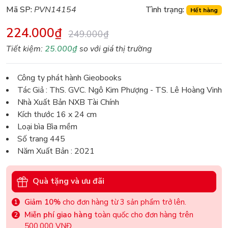
Mã SP:
PVN14154
Tình trạng:
Hết hàng
224.000₫
249.000₫
Tiết kiệm:
25.000₫
so với giá thị trường
Công ty phát hành Gieobooks
Tác Giả : ThS. GVC. Ngô Kim Phượng - TS. Lê Hoàng Vinh
Nhà Xuất Bản NXB Tài Chính
Kích thước 16 x 24 cm
Loại bìa Bìa mềm
Số trang 445
Năm Xuất Bản : 2021
Quà tặng và ưu đãi
Giảm 10%
cho đơn hàng từ 3 sản phẩm trở lên.
Miễn phí giao hàng
toàn quốc cho đơn hàng trên
500.000 VNĐ.