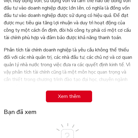
việc huy động vốn, sử dụng vốn và làm thế nào để đồng vốn
đầu tư vào doanh nghiệp được lớn lên, có nghĩa là đồng vốn
đầu tư vào doanh nghiệp được sử dụng có hiệu quả. Để đạt
được mục tiêu gia tăng lợi nhuận và duy trì hoạt động của
công ty một cách ổn định, đòi hỏi công ty phải có một cơ cấu
tài chính phù hợp và đảm bảo được khả năng thanh toán.
Phân tích tài chính doanh nghiệp là yêu cầu không thể thiếu
đối với các nhà quản trị, các nhà đầu tư, các chủ nợ và cơ quan
quản lý nhà nước trong việc đưa ra các quyết định kinh tế. Vì
vậy phân tích tài chính cũng là một môn học quan trọng và
cần thiết trong chương trình đào tạo đại học, chuyên ngành
kinh tế.
Xem thêm
Giáo trình Phân tích tài chính doanh nghiệp là tài liệu tham
khảo có giá trị cả về lý thuyết và ứng dụng thực tiễn. Ngoài
Bạn đã xem
những lý thuyết cơ bản, chuyên sâu về phân tích tài chính
doanh nghiệp, giáo trình còn tập hợp các tình huống phân tích
trên cơ sở số liệu thực tế của nhiều loại hình doanh nghiệp.
Giáo trình do tập thể giảng viên Trường Đại học Ngân hàng