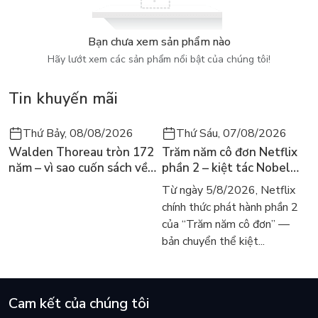
TP. Hồ Chí Minh biên soạn, là tài liệu hữu ích dùng để học tập
và nghiên cứu cho sinh viên và những người đang làm công tác
Bạn chưa xem sản phẩm nào
thực tế tại doanh nghiệp và ngân hàng.
Hãy lướt xem các sản phẩm nổi bật của chúng tôi!
MỤC LỤC
Tin khuyến mãi
Chương 1: TỔNG QUAN VỀ PHÂN TÍCH TÀI CHÍNH
DOANH NGHIỆP
Thứ Bảy, 08/08/2026
Thứ Sáu, 07/08/2026
KHÁI NIỆM, NỘI DUNG PHÂN TÍCH TÀI CHÍNH DOANH
Walden Thoreau tròn 172
Trăm năm cô đơn Netflix
NGHIỆP
năm – vì sao cuốn sách về
phần 2 – kiệt tác Nobel
hai năm sống trong rừng
trở lại màn ảnh, dòng
Từ ngày 5/8/2026, Netflix
NHIỆM VỤ PHÂN TÍCH TÀI CHÍNH DOANH NGHIỆP
vẫn chữa lành người đọc
người tìm đọc lại García
chính thức phát hành phần 2
hôm nay
Márquez
PHƯƠNG PHÁP LUẬT TRONG PHÂN TÍCH
của “Trăm năm cô đơn” —
bản chuyển thể kiệt...
CÁC PHƯƠNG PHÁP PHÂN TÍCH NGHIỆP VỤ
CÂU HỎI ÔN TẬP CHƯƠNG 1
Cam kết của chúng tôi
BÀI TẬP CHƯƠNG 1