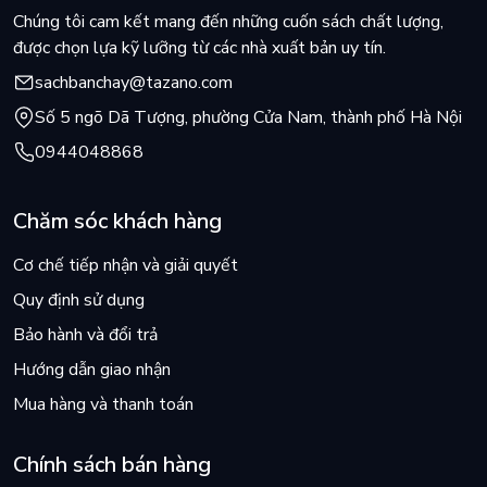
Chúng tôi cam kết mang đến những cuốn sách chất lượng,
CHƯƠNG 2: PHÂN TÍCH CHI PHÍ VÀ ĐÒN BẨY HOẠT
được chọn lựa kỹ lưỡng từ các nhà xuất bản uy tín.
ĐỘNG
sachbanchay@tazano.com
Ý NGHĨA, NHIỆM VỤ PHÂN TÍCH CHI PHÍ VÀ GIÁ THÀNH
Số 5 ngõ Dã Tượng, phường Cửa Nam, thành phố Hà Nội
SẢN PHẨM
0944048868
PHÂN TÍCH GIÁ THÀNH SẢN XUẤT ĐƠN VỊ SẢN PHẨM
PHÂN TÍCH ĐIỂM HÒA VỐN VÀ ĐÒN BẢY HOẠT ĐỘNG
Chăm sóc khách hàng
CÂU HỎI ÔN TẬP CHƯƠNG 2
Cơ chế tiếp nhận và giải quyết
BÀI TẬP CHƯƠNG 2
Quy định sử dụng
Bảo hành và đổi trả
CHƯƠNG 3: PHÂN TÍCH KẾT QUẢ KINH DOANH
Hướng dẫn giao nhận
1. MỤC ĐÍCH CỦ PHÂN TÍCH BÁO CÁO KẾT QUẢ KINH
Mua hàng và thanh toán
DOANH
2. NỘI DUNG CỦA CÁC CHỈ TIÊU TRONG BÁO CÁO KẾT
Chính sách bán hàng
QUẢ KINH DOANH