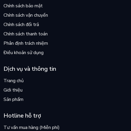
Chính sách bảo mật
3. PHÂN TÍCH KHÁI QUÁT KẾT QUẢ KINH DOANH
Chính sách vận chuyển
4. PHÂN TÍCH CHỈ TIÊU DOANH THU THUẦN TỪ BÁN
Chính sách đổi trả
HÀNG VÀ CUNG CẤP DỊCH VỤ
Chính sách thanh toán
5. PHÂN TÍCH CHỈ TIÊU LỢI NHUẬN TỪ BÁN HÀNG VÀ
Phân định trách nhiệm
CUNG CẤP DỊCH VỤ (LỢI NHUẬN HOẠT ĐỘNG KINH
Điều khoản sử dụng
DOANH CHÍNH)
CÂU HỎI ÔN TẬP CHƯƠNG 3
Dịch vụ và thông tin
BÀI TẬP CHƯƠNG 3
Trang chủ
CHƯƠNG 4: PHÂN TÍCH CƠ CẤU NGUỒN VỐN VÀ TÀI
Giới thiệu
SẢN
Sản phẩm
1. NỘI DUNG BẢNG CÂN ĐỐI KẾ TOÁN
Hotline hỗ trợ
2. PHÂN TÍCH KHÁI QUÁT CƠ CẤU TÀI SẢN VÀ NGUỒN
VỐN
Tư vấn mua hàng (Miễn phí)