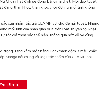
 Nữ Chúa nhất định sẽ đóng băng mà chết. Mỗi dạo tuyết
ết đang than khóc, than khóc vì cô đơn, vì mối tình không
ắc của nhóm tác giả CLAMP với chủ đề núi tuyết. Nhưng
hững mối tình của nhân gian dựa trên loạt truyện cổ Nhật
 tứ tác giả thỏa sức thể hiện, thông qua nét vẽ vô cùng
sang trọng, tặng kèm một bảng Bookmark gồm 3 mẫu, chắc
tập Manga nói chung và loạt tác phẩm của CLAMP nói
Xem thêm