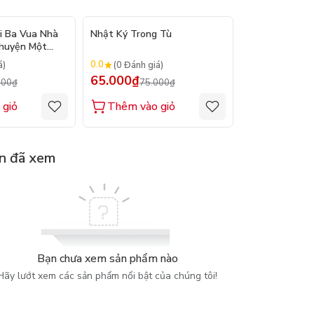
- 12%
- 13%
i Ba Vua Nhà
Nhật Ký Trong Tù
Trùng Quang 
Chuyện Một
giả: Phan Bội 
0.0
0.0
á)
(0 Đánh giá)
(0 Đánh gi
65.000₫
65.000₫
000₫
75.000₫
75.
 giỏ
Thêm vào giỏ
Thêm vào
n đã xem
Bạn chưa xem sản phẩm nào
Hãy lướt xem các sản phẩm nổi bật của chúng tôi!