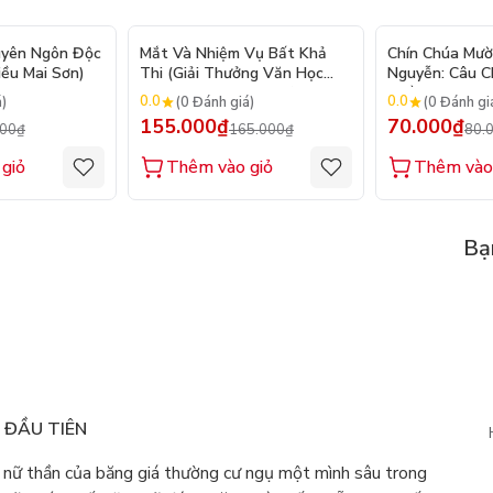
- 20%
- 6%
uyên Ngôn Độc
Mắt Và Nhiệm Vụ Bất Khả
Chín Chúa Mườ
iều Mai Sơn)
Thi (Giải Thưởng Văn Học
Nguyễn: Câu 
Newbery Medal 2024)
Triều Đại
0.0
0.0
á)
(0 Đánh giá)
(0 Đánh gi
155.000₫
70.000₫
000₫
165.000₫
80.
giỏ
Thêm vào giỏ
Thêm vào
Bạ
N ĐẦU TIÊN
 nữ thần của băng giá thường cư ngụ một mình sâu trong