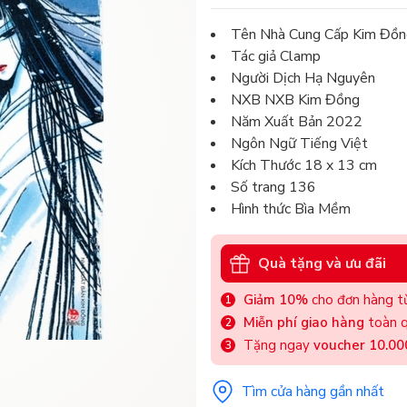
Tên Nhà Cung Cấp Kim Đồn
Tác giả Clamp
Người Dịch Hạ Nguyên
NXB NXB Kim Đồng
Năm Xuất Bản 2022
Ngôn Ngữ Tiếng Việt
Kích Thước 18 x 13 cm
Số trang 136
Hình thức Bìa Mềm
Quà tặng và ưu đãi
Giảm 10%
cho đơn hàng từ
Miễn phí giao hàng
toàn q
Tặng ngay
voucher 10.0
Tìm cửa hàng gần nhất