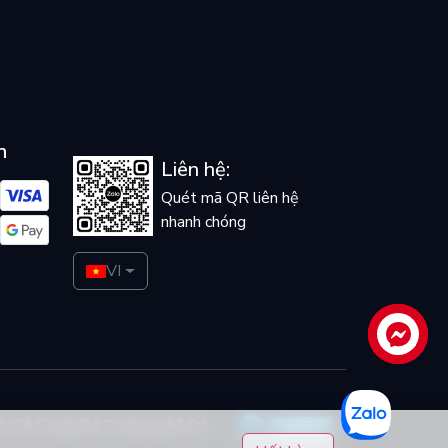
n
Liên hệ:
Quét mã QR liên hệ
nhanh chóng
VI
Liên hệ
ở: Số 5 ngõ Dã Tương, phố Dã