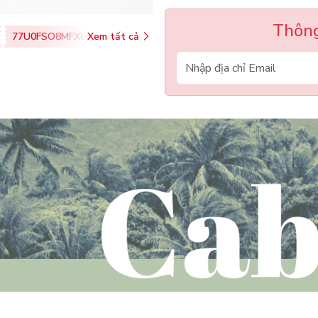
Thông
77U0FSO8MFXU
Xem tất cả