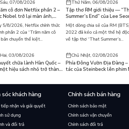
Sáu, 07/08/2026
Thứ Năm, 06/08/2026
ăm cô đơn Netflix phần 2 –
Tập thơ RM giới thiệu — “T
ác Nobel trở lại màn ảnh,
Summer’s End” của Lee Se
gười tìm đọc lại García
ra mắt bản tiếng Anh sau 4
 5/8/2026, Netflix chính thức
Một dòng chia sẻ của RM (BTS
ez
gây sốt
nh phần 2 của “Trăm năm cô
2022 đã kéo cả một thế hệ độc
bản chuyển thể kiệt...
về tập thơ “That Summer’s...
Hai, 03/08/2026
Chủ Nhật, 02/08/2026
huyết chữa lành Hàn Quốc –
Phía Đông Vườn Địa Đàng – 
 một hiệu sách nhỏ trở thành
tác của Steinbeck lên phim 
án chạy nhất thế giới?
và câu hỏi “con người có quy
chọn điều thiện?”
 sóc khách hàng
Chính sách bán hàng
tiếp nhận và giải quyết
Chính sách bảo mật
nh sử dụng
Chính sách vận chuyển
h và đổi trả
Chính sách đổi trả