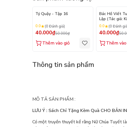
- 20%
Tý Quậy - Tập 16
Bác Hồ Viết T
Lập (Tác giả: K
0.0
0.0
(0 Đánh giá)
(0 Đánh gi
40.000₫
40.000₫
50.000₫
50.
Thêm vào giỏ
Thêm vào 
Thông tin sản phẩm
MÔ TẢ SẢN PHẨM :
LƯU Ý : Sách Chỉ Tặng Kèm Quà CHO BẢN I
Có một truyền thuyết kể rằng Nữ Chúa Tuyết là