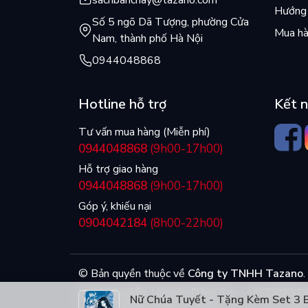
sachbanchay@tazano.com
Hướng 
Số 5 ngõ Dã Tượng, phường Cửa
Mua hà
Nam, thành phố Hà Nội
0944048868
Hotline hỗ trợ
Kết n
Tư vấn mua hàng (Miễn phí)
0944048868
(9h00-17h00)
Hỗ trợ giao hàng
0944048868
(9h00-17h00)
Góp ý, khiếu nại
0904042184
(8h00-22h00)
© Bản quyền thuộc về
Công ty TNHH Tazano
.
Người đại diện: Nguyễn Đăng Sơn - MST/ĐK
Nữ Chúa Tuyết - Tặng Kèm Set 3 