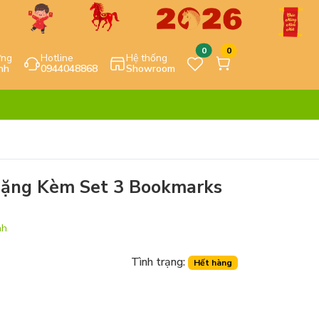
0
0
ựng
Hotline
Hệ thống
nh
0944048868
Showroom
Tặng Kèm Set 3 Bookmarks
nh
Tình trạng:
Hết hàng