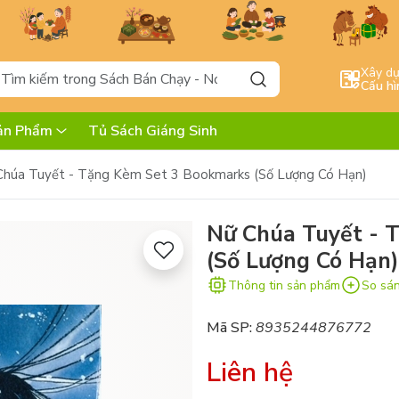
Xây d
Cấu hì
ản Phẩm
Tủ Sách Giáng Sinh
Chúa Tuyết - Tặng Kèm Set 3 Bookmarks (Số Lượng Có Hạn)
Nữ Chúa Tuyết - 
(Số Lượng Có Hạn)
Thông tin sản phẩm
So sá
Mã SP:
8935244876772
Liên hệ