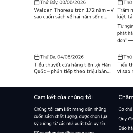
Thứ Bảy, 08/08/2026
Thứ 
Walden Thoreau tròn 172 năm – vì
Trăm n
sao cuốn sách về hai năm sống
kiệt t
trong rừng vẫn chữa lành người
dòng n
Từ ngày
đọc hôm nay
Márqu
phát hà
đơn” — 
Thứ Ba, 04/08/2026
Thứ 
Tiểu thuyết cửa hàng tiện lợi Hàn
Tiểu t
Quốc – phần tiếp theo triệu bản
vì sao
của Kim Ho-yeon ra thế giới
cuốn b
Cam kết của chúng tôi
Chăm
Chúng tôi cam kết mang đến những
Cơ chế 
cuốn sách chất lượng, được chọn lựa
Quy đị
kỹ lưỡng từ các nhà xuất bản uy tín.
Bảo hàn