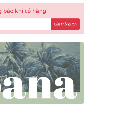
 báo khi có hàng
Gửi thông tin