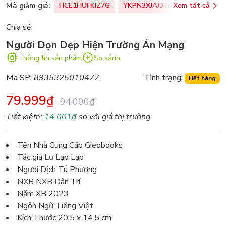
Mã giảm giá:
HCE1HUFKIZ7G
YKPN3XJAJ3TJ
Xem tất cả
77U0FSO8M
Chia sẻ:
Người Dọn Dẹp Hiện Trường Án Mạng
Thông tin sản phẩm
So sánh
Mã SP:
8935325010477
Tình trạng:
Hết hàng
79.999₫
94.000₫
Tiết kiệm:
14.001₫
so với giá thị trường
Tên Nhà Cung Cấp Gieobooks
Tác giả Lư Lạp Lạp
Người Dịch Tú Phương
NXB NXB Dân Trí
Năm XB 2023
Ngôn Ngữ Tiếng Việt
Kích Thước 20.5 x 14.5 cm