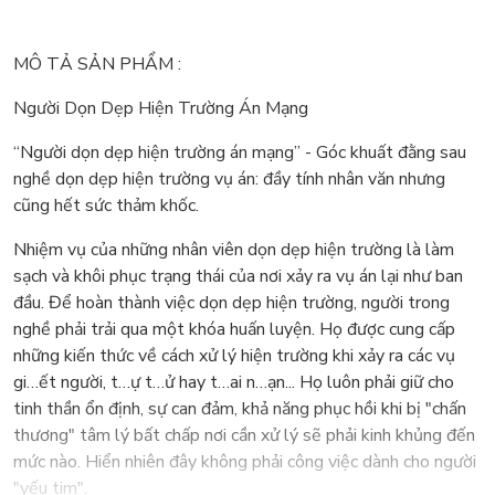
MÔ TẢ SẢN PHẨM :
Người Dọn Dẹp Hiện Trường Án Mạng
“Người dọn dẹp hiện trường án mạng” - Góc khuất đằng sau
nghề dọn dẹp hiện trường vụ án: đầy tính nhân văn nhưng
cũng hết sức thảm khốc.
Nhiệm vụ của những nhân viên dọn dẹp hiện trường là làm
sạch và khôi phục trạng thái của nơi xảy ra vụ án lại như ban
đầu. Để hoàn thành việc dọn dẹp hiện trường, người trong
nghề phải trải qua một khóa huấn luyện. Họ được cung cấp
những kiến thức về cách xử lý hiện trường khi xảy ra các vụ
gi…ết người, t…ự t…ử hay t…ai n…ạn... Họ luôn phải giữ cho
tinh thần ổn định, sự can đảm, khả năng phục hồi khi bị "chấn
thương" tâm lý bất chấp nơi cần xử lý sẽ phải kinh khủng đến
mức nào. Hiển nhiên đây không phải công việc dành cho người
"yếu tim".