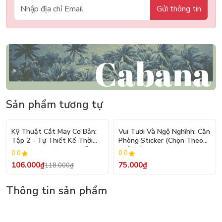
Gửi thông tin
Sản phẩm tương tự
- 10%
Kỹ Thuật Cắt May Cơ Bản:
Vui Tươi Và Ngộ Nghĩnh: Căn
Tập 2 - Tự Thiết Kế Thời
Phòng Sticker (Chọn Theo
Trang Nam Nữ - Tạo Mẫu
Chủ Đề) - Hơn 250 Sticker
0.0
0.0
Rập - Kỹ Thuật Nhảy Size
106.000₫
75.000₫
118.000₫
Thông tin sản phẩm