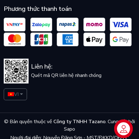
Phương thức thanh toán
Liên hệ:
Quét mã QR liên hệ nhanh chóng
VI
© Bản quyền thuộc về
Công ty TNHH Tazano
.
Cung cấp bởi
Sapo
Liên hệ
Người đại diện: Nguyễn Đăng Sơn - MST/ĐKKD/QĐTL: