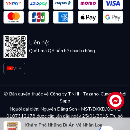
Liên hệ:
Quét mã QR liên hệ nhanh chóng
VI
© Bản quyền thuộc về
Công ty TNHH Tazano
.
Cung cấp bởi
Sapo
Liên hệ
Người đại diện: Nguyễn Đăng Sơn - MST/ĐKKD/QĐTL:
0107312178 được cấp lần đầu ngày 25/01/2016 Trụ sở:
Số 5 ngõ Dã Tương, phố Dã Tượng, phường Trần Hưng Đạo,
Khám Phá Những Bí Ẩn Về Nhân Loại
quận Hoàn Kiếm, Hà Nội - Điện thoại: 0944048868