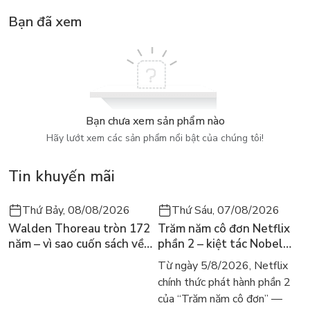
đa dạng phức tạp trên rất nhiều lĩnh vực như thăm dò Trái
Bạn đã xem
đất, bí mật thế giới tự nhiên, bí mật ngoài vũ trụ được trình
bày một cách khoa học và tri thức nhân văn liên quan được
lồng ghép trong đó cũng giúp các em biết tìm hiểu, phân biệt
sự thực và hư vô bằng con mắt khoa học, từ trong quá trình
phát hiện không ngừng những vấn đề mới và từng bước phá
giải những bí mật mà thu lượm tri thức, chào đón tương lai
bằng niềm mong đợi và hy vọng tràn trề của tuổi nhỏ
Bạn chưa xem sản phẩm nào
Hãy lướt xem các sản phẩm nổi bật của chúng tôi!
Tin khuyến mãi
Thứ Bảy, 08/08/2026
Thứ Sáu, 07/08/2026
Walden Thoreau tròn 172
Trăm năm cô đơn Netflix
năm – vì sao cuốn sách về
phần 2 – kiệt tác Nobel
hai năm sống trong rừng
trở lại màn ảnh, dòng
Từ ngày 5/8/2026, Netflix
vẫn chữa lành người đọc
người tìm đọc lại García
chính thức phát hành phần 2
hôm nay
Márquez
của “Trăm năm cô đơn” —