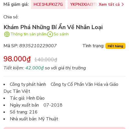
Mã giảm giá:
HCE1HUFKIZ7G
YKPN3XJAJ3TJ
Xem tất cả
77U0FSO8M
Chia sẻ:
Khám Phá Những Bí Ẩn Về Nhân Loại
Thông tin sản phẩm
So sánh
Mã SP:
8935210229007
Tình trạng:
Hết hàng
98.000₫
140.000₫
Tiết kiệm:
42.000₫
so với giá thị trường
Công ty phát hành Công ty Cổ Phần Văn Hóa và Giáo
Dục Tân Việt
Tác giả: Hình Đào
Ngày xuất bản 07-2018
Số trang: 216
Nhà xuất bản: Mỹ Thuật