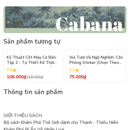
Sản phẩm tương tự
- 10%
Kỹ Thuật Cắt May Cơ Bản:
Vui Tươi Và Ngộ Nghĩnh: Căn
Tập 2 - Tự Thiết Kế Thời
Phòng Sticker (Chọn Theo
Trang Nam Nữ - Tạo Mẫu
Chủ Đề) - Hơn 250 Sticker
0.0
0.0
Rập - Kỹ Thuật Nhảy Size
106.000₫
75.000₫
118.000₫
Thông tin sản phẩm
GIỚI THIỆU SÁCH
Bộ sách Khám Phá Thế Giới dành cho Thanh - Thiếu Niên:
Khám Phá Bí Ẩn Về Nhân Loại