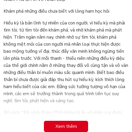
Khám phá những điều chưa biết với lòng ham học hỏi
Hiếu kỳ là bản lĩnh tự nhiên của con người, vì hiếu kỳ mà phải
tìm tòi, từ tìm tòi đến khám phá, và nhờ khám phá mà phát
hiện. Trăm ngàn năm nay, chính nhờ sự tìm tòi, khám phá
không mệt mỏi của con người mà nhân loại thực hiện được
bao mộng tưởng vĩ đại, thúc đẩy văn minh không ngừng tiến
lên phía trước. Với mỗi thanh - thiếu niên những điều kỳ diệu
của thế giới chính nằm ở những thay đổi vô cùng tận và vô vàn
những điều thân bí muôn màu sắc quanh mình. Biết bao điều
thần bí chưa được giải đáp thu hút sự hiếu kỳ, kích thích lòng
ham hiểu biết của các em. Bằng sức tưởng tượng vô hạn của
mình, các em sẽ trưởng thành trong quá trình liên tục suy
nghĩ, tìm tòi, phát hiện và sáng tạo.
Bộ sách: "Bộ sách Khám Phá những bí ẩn về nhân loại được
biên soạn cho lứa tuổi với bản lĩnh đầy hiếu kỳ. Bộ sách tổng
Xem thêm
hợp rất nhiều sự kiện bí ẩn chưa lời giải đáp, những hiện tượng