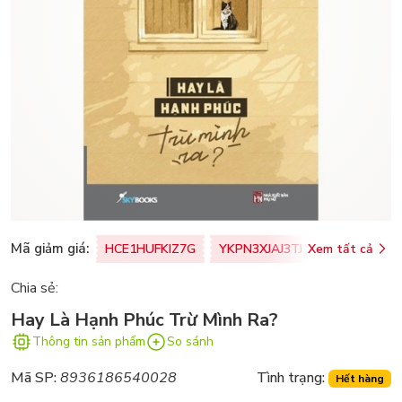
Mã giảm giá:
HCE1HUFKIZ7G
YKPN3XJAJ3TJ
Xem tất cả
77U0FSO8M
Chia sẻ:
Hay Là Hạnh Phúc Trừ Mình Ra?
Thông tin sản phẩm
So sánh
Mã SP:
8936186540028
Tình trạng:
Hết hàng