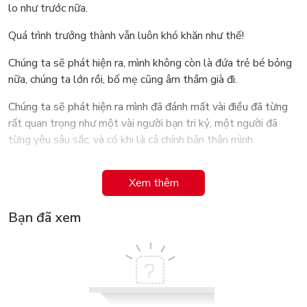
lo như trước nữa.
Quá trình trưởng thành vẫn luôn khó khăn như thế!
Chúng ta sẽ phát hiện ra, mình không còn là đứa trẻ bé bỏng
nữa, chúng ta lớn rồi, bố mẹ cũng âm thầm già đi.
Chúng ta sẽ phát hiện ra mình đã đánh mất vài điều đã từng
rất quan trọng như một vài người bạn tri kỷ, một người đã
từng yêu sâu sắc, và có khi là cả chính bản thân mình.
Chúng ta sẽ phát hiện ra hiện tại chúng ta có nhiều mối quan
Xem thêm
hệ, nhưng người có thể cùng mình đi qua khó khăn, cùng mình
đi đến hết cuộc đời rất í
Bạn đã xem
Trưởng thành là vậy, có một vài thời khắc nhận ra mình chỉ
biết cười trừ vì những gì đã bị lấy mất, những người đã bỏ lỡ,
những điều còn dang dở. Nhìn chung sẽ phải học cách một
mình nếm trải một vài thứ dù chẳng hề dễ chịu. Thậm chí có
đôi khi chúng ta muốn được an ủi - không có ai mở lời, muốn