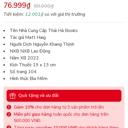
76.999₫
89.000₫
Tiết kiệm:
12.001₫
so với giá thị trường
Tên Nhà Cung Cấp Thái Hà Books
Tác giả Matt Haig
Người Dịch Nguyễn Khang Thịnh
NXB NXB Lao Động
Năm XB 2022
Kích Thước 19 x 13 cm
Số trang 104
Hình thức Bìa Mềm
Quà tặng và ưu đãi
Giảm 10%
cho đơn hàng từ 3 sản phẩm trở lên.
Miễn phí giao hàng
toàn quốc cho đơn hàng trên
500.000 VNĐ.
Tặng ngay
voucher 10.000 VNĐ
cho khách hàng theo