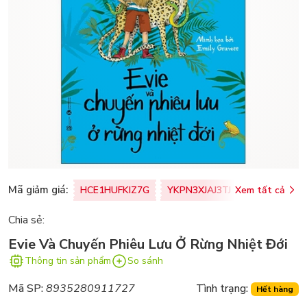
Mã giảm giá:
HCE1HUFKIZ7G
YKPN3XJAJ3TJ
Xem tất cả
77U0FSO8M
Chia sẻ:
Evie Và Chuyến Phiêu Lưu Ở Rừng Nhiệt Đới
Thông tin sản phẩm
So sánh
Mã SP:
8935280911727
Tình trạng:
Hết hàng