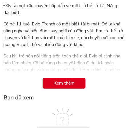
Đây là một câu chuyện hấp dẫn về một cô bé có Tài Năng
đặc biệt.
Cô bé 11 tuổi Evie Trench có một biệt tài bí mật. Đó là khả
năng nghe và hiểu được suy nghĩ của động vật. Em có thể trò
chuyện và kết bạn với một chú chim sẻ, nói chuyện với con chó
hoang Scruff, thỏ và nhiều động vật khác.
Sau khi trở nên nổi tiếng trên toàn thế giới, Evie bị cánh nhà
báo làm phiền. Cô bé cùng cha quyết định đi du lịch nhân
những ngày nghỉ và khu rừng nhiệt đới ở Peru chính là nơi họ
dừng chân.
Xem thêm
Cũng trong chuyến đi này, Evie gặp được những bạn động vật
hoang dã đặc hữu của vùng rừng nhiệt đới Peru. Và trải qua
Bạn đã xem
một cuộc phiêu lưu đáng nhớ ở nơi này.
Matt Haig có cách kể chuyện thú vị, hấp dẫn. Gói gọn trong
104 trang sách là những vấn đề về bảo vệ động vật hoang dã
và môi trường sống tự nhiên của chúng, rừng nguyên sinh. Đây