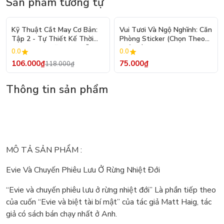
Sản phẩm tương tự
- 10%
Kỹ Thuật Cắt May Cơ Bản:
Vui Tươi Và Ngộ Nghĩnh: Căn
Tập 2 - Tự Thiết Kế Thời
Phòng Sticker (Chọn Theo
Trang Nam Nữ - Tạo Mẫu
Chủ Đề) - Hơn 250 Sticker
0.0
0.0
Rập - Kỹ Thuật Nhảy Size
106.000₫
75.000₫
118.000₫
Thông tin sản phẩm
MÔ TẢ SẢN PHẨM :
Evie Và Chuyến Phiêu Lưu Ở Rừng Nhiệt Đới
“Evie và chuyến phiêu lưu ở rừng nhiệt đới” Là phần tiếp theo
của cuốn “Evie và biệt tài bí mật” của tác giả Matt Haig, tác
giả có sách bán chạy nhất ở Anh.