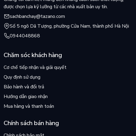
nom thiên nhiên, đó chính là trông nom bản thân chúng ta. Bởi
được chọn lựa kỹ lưỡng từ các nhà xuất bản uy tín.
vì chúng ta là thiên nhiên. Chúng ta là động vật. Và thế giới
sachbanchay@tazano.com
này là ngôi nhà duy nhất chúng ta có.”
Số 5 ngõ Dã Tượng, phường Cửa Nam, thành phố Hà Nội
0944048868
Chăm sóc khách hàng
Cơ chế tiếp nhận và giải quyết
Quy định sử dụng
Bảo hành và đổi trả
Hướng dẫn giao nhận
Mua hàng và thanh toán
Chính sách bán hàng
Chính sách bảo mật