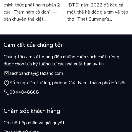
người tìm đọc lại García
tiếng Anh sau 4 năm gây
chính thức phát hành phần 2
(BTS) năm 2022 đã kéo cả
Márquez
sốt
của “Trăm năm cô đơn” —
một thế hệ độc giả tìm về tập
bản chuyển thể kiệt...
thơ “That Summer’s...
Cam kết của chúng tôi
Chúng tôi cam kết mang đến những cuốn sách chất lượng,
được chọn lựa kỹ lưỡng từ các nhà xuất bản uy tín.
sachbanchay@tazano.com
Số 5 ngõ Dã Tượng, phường Cửa Nam, thành phố Hà Nội
0944048868
Chăm sóc khách hàng
Cơ chế tiếp nhận và giải quyết