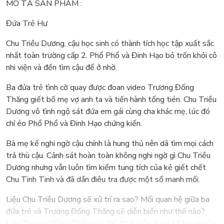
MÔ TẢ SẢN PHẨM :
Đứa Trẻ Hư
Chu Triều Dương, cậu học sinh có thành tích học tập xuất sắc
nhất toàn trường cấp 2. Phổ Phổ và Đinh Hạo bỏ trốn khỏi cô
nhi viện và đến tìm cậu để ở nhờ.
Ba đửa trẻ tình cờ quay được đoan video Trương Đống
Thăng giết bố mẹ vợ anh ta và tiến hành tống tién. Chu Triều
Dương vô tình ngộ sát đứa em gái cùng cha khác mẹ, lúc đó
chí éo Phổ Phổ và Đinh Hạo chứng kiến.
Bà mẹ kế nghi ngờ cậu chính là hung thủ nên dã tìm mọi cách
trả thù cậu. Cảnh sát hoàn toàn không nghi ngờ gì Chu Triều
Dương nhưng vẫn luôn tìm kiếm tung tích của kẻ giết chết
Chu Tinh Tinh và đã dần điêu tra được một số manh mối.
Liệu Chu Triều Dương sẽ xử trí ra sao? Mối quan hệ giữa ba
đứa trẻ và Trương Đống Thăng sẽ diễn biến như thế nào?
Liệu Trương Đống Thăng có thể thực hiện được kế hoạch của