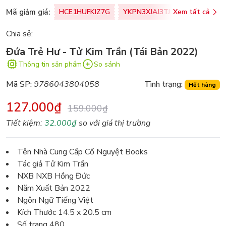
Mã giảm giá:
HCE1HUFKIZ7G
YKPN3XJAJ3TJ
Xem tất cả
77U0FSO8M
Chia sẻ:
Đứa Trẻ Hư - Tử Kim Trần (Tái Bản 2022)
Thông tin sản phẩm
So sánh
Mã SP:
9786043804058
Tình trạng:
Hết hàng
127.000₫
159.000₫
Tiết kiệm:
32.000₫
so với giá thị trường
Tên Nhà Cung Cấp Cổ Nguyệt Books
Tác giả Tử Kim Trần
NXB NXB Hồng Đức
Năm Xuất Bản 2022
Ngôn Ngữ Tiếng Việt
Kích Thước 14.5 x 20.5 cm
Số trang 480