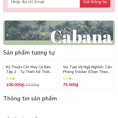
Gửi thông tin
Sản phẩm tương tự
- 10%
Kỹ Thuật Cắt May Cơ Bản:
Vui Tươi Và Ngộ Nghĩnh: Căn
Tập 2 - Tự Thiết Kế Thời
Phòng Sticker (Chọn Theo
Trang Nam Nữ - Tạo Mẫu
Chủ Đề) - Hơn 250 Sticker
0.0
0.0
Rập - Kỹ Thuật Nhảy Size
106.000₫
75.000₫
118.000₫
Thông tin sản phẩm