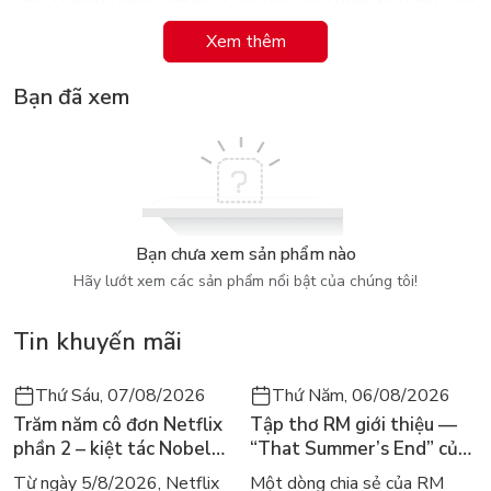
anh ta một cách thuận lợi?
Xem thêm
Số phận của ba đứa trẻ sẽ ra sao? Và sau cùng, mọi hành vi
Bạn đã xem
của Chu Triều Dương có bị phát giác hay không? Cậu sẽ có
một cuộc sống hoàn toàn mới hay phải chịu sụ trừng phạt của
pháp luật?
Bạn chưa xem sản phẩm nào
Hãy lướt xem các sản phẩm nổi bật của chúng tôi!
Tin khuyến mãi
Thứ Sáu, 07/08/2026
Thứ Năm, 06/08/2026
Trăm năm cô đơn Netflix
Tập thơ RM giới thiệu —
phần 2 – kiệt tác Nobel
“That Summer’s End” của
trở lại màn ảnh, dòng
Lee Seong-bok ra mắt bản
Từ ngày 5/8/2026, Netflix
Một dòng chia sẻ của RM