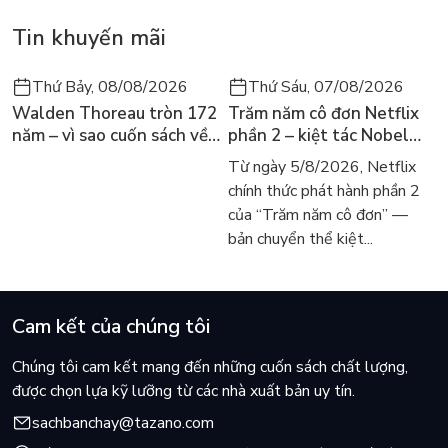
Tin khuyến mãi
Thứ Bảy, 08/08/2026
Thứ Sáu, 07/08/2026
Walden Thoreau tròn 172
Trăm năm cô đơn Netflix
năm – vì sao cuốn sách về
phần 2 – kiệt tác Nobel
hai năm sống trong rừng
trở lại màn ảnh, dòng
Từ ngày 5/8/2026, Netflix
vẫn chữa lành người đọc
người tìm đọc lại García
chính thức phát hành phần 2
hôm nay
Márquez
của “Trăm năm cô đơn” —
bản chuyển thể kiệt...
Cam kết của chúng tôi
Chúng tôi cam kết mang đến những cuốn sách chất lượng,
được chọn lựa kỹ lưỡng từ các nhà xuất bản uy tín.
sachbanchay@tazano.com