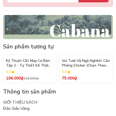
Sản phẩm tương tự
- 10%
Kỹ Thuật Cắt May Cơ Bản:
Vui Tươi Và Ngộ Nghĩnh: Căn
Tập 2 - Tự Thiết Kế Thời
Phòng Sticker (Chọn Theo
Trang Nam Nữ - Tạo Mẫu
Chủ Đề) - Hơn 250 Sticker
0.0
0.0
Rập - Kỹ Thuật Nhảy Size
106.000₫
75.000₫
118.000₫
Thông tin sản phẩm
GIỚI THIỆU SÁCH
Đảo Giấu Vàng