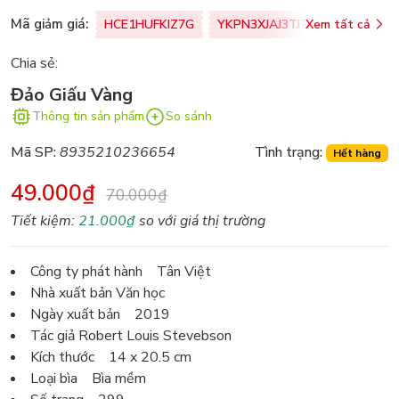
Mã giảm giá:
HCE1HUFKIZ7G
YKPN3XJAJ3TJ
Xem tất cả
77U0FSO8M
Chia sẻ:
Đảo Giấu Vàng
Thông tin sản phẩm
So sánh
Mã SP:
8935210236654
Tình trạng:
Hết hàng
49.000₫
70.000₫
Tiết kiệm:
21.000₫
so với giá thị trường
Công ty phát hành Tân Việt
Nhà xuất bản Văn học
Ngày xuất bản 2019
Tác giả Robert Louis Stevebson
Kích thước 14 x 20.5 cm
Loại bìa Bìa mềm