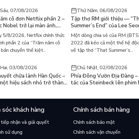
Sáu, 07/08/2026
Thứ Năm, 06/08/2026
ăm cô đơn Netflix phần 2 –
Tập thơ RM giới thiệu — “T
ác Nobel trở lại màn ảnh,
Summer’s End” của Lee Se
gười tìm đọc lại García
ra mắt bản tiếng Anh sau 4
 5/8/2026, Netflix chính thức
Một dòng chia sẻ của RM (BTS
ez
gây sốt
nh phần 2 của “Trăm năm cô
2022 đã kéo cả một thế hệ độc
bản chuyển thể kiệt...
về tập thơ “That Summer’s...
Hai, 03/08/2026
Chủ Nhật, 02/08/2026
huyết chữa lành Hàn Quốc –
Phía Đông Vườn Địa Đàng – 
 một hiệu sách nhỏ trở thành
tác của Steinbeck lên phim 
án chạy nhất thế giới?
và câu hỏi “con người có quy
chọn điều thiện?”
 sóc khách hàng
Chính sách bán hàng
tiếp nhận và giải quyết
Chính sách bảo mật
nh sử dụng
Chính sách vận chuyển