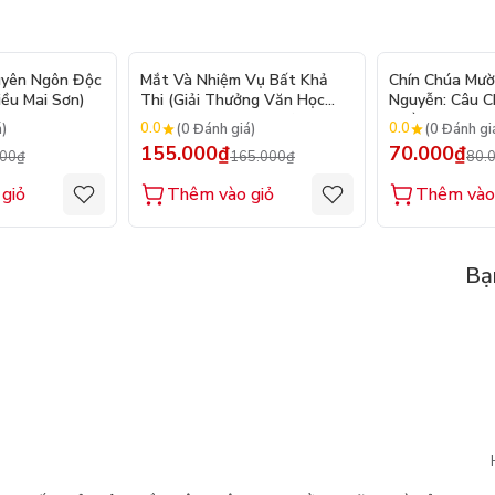
- 20%
- 6%
uyên Ngôn Độc
Mắt Và Nhiệm Vụ Bất Khả
Chín Chúa Mườ
iều Mai Sơn)
Thi (Giải Thưởng Văn Học
Nguyễn: Câu 
Newbery Medal 2024)
Triều Đại
0.0
0.0
á)
(0 Đánh giá)
(0 Đánh gi
155.000₫
70.000₫
000₫
165.000₫
80.
giỏ
Thêm vào giỏ
Thêm vào
Bạ