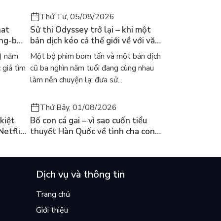
Thứ Tư, 05/08/2026
hat
Sử thi Odyssey trở lại – khi một
ong-bok
bản dịch kéo cả thế giới về với văn
 năm
học kinh điển
) năm
Một bộ phim bom tấn và một bản dịch
 giả tìm
cũ ba nghìn năm tuổi đang cùng nhau
làm nên chuyện lạ: đưa sử...
Thứ Bảy, 01/08/2026
kiệt
Bố con cá gai – vì sao cuốn tiểu
Netflix
thuyết Hàn Quốc về tình cha con
ền
lại khiến cả mạng xã hội bật khóc
mùa hè này
Dịch vụ và thông tin
Trang chủ
Giới thiệu