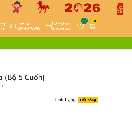
0
0
ựng
Hotline
Hệ thống
nh
0944048868
Showroom
o (Bộ 5 Cuốn)
nh
Tình trạng:
Hết hàng