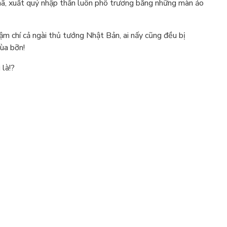
nhã, xuất quỷ nhập thần luôn phô trương bằng những màn ảo
m chí cả ngài thủ tướng Nhật Bản, ai nấy cũng đều bị
ùa bỡn!
 là!?