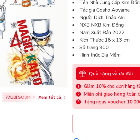
Tên Nhà Cung Cấp Kim Đồn
Tác giả Gosho Aoyama
Người Dịch Thảo Aki
NXB NXB Kim Đồng
Năm Xuất Bản 2022
Kích Thước 18 x 13 cm
Số trang 900
Hình thức Bìa Mềm
Quà tặng và ưu đãi
Giảm 10%
cho đơn hàng từ
Miễn phí giao hàng
toàn q
77U0FSO8MFXU
Xem tất cả
Tặng ngay
voucher 10.0