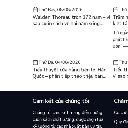
Thứ Bảy, 08/08/2026
Thứ 
Walden Thoreau tròn 172 năm – vì
Trăm n
sao cuốn sách về hai năm sống
kiệt t
trong rừng vẫn chữa lành người
dòng n
Từ ngày
đọc hôm nay
Márqu
phát hà
đơn” — 
Thứ Ba, 04/08/2026
Thứ 
Tiểu thuyết cửa hàng tiện lợi Hàn
Tiểu t
Quốc – phần tiếp theo triệu bản
vì sao
của Kim Ho-yeon ra thế giới
cuốn b
Cam kết của chúng tôi
Chăm
Chúng tôi cam kết mang đến những
Cơ chế 
cuốn sách chất lượng, được chọn lựa
Quy đị
kỹ lưỡng từ các nhà xuất bản uy tín.