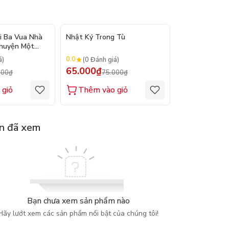
- 12%
- 13%
i Ba Vua Nhà
Nhật Ký Trong Tù
Trùng Quang 
Chuyện Một
giả: Phan Bội 
0.0
0.0
á)
(0 Đánh giá)
(0 Đánh gi
65.000₫
65.000₫
000₫
75.000₫
75.
 giỏ
Thêm vào giỏ
Thêm vào
n đã xem
Bạn chưa xem sản phẩm nào
Hãy lướt xem các sản phẩm nổi bật của chúng tôi!