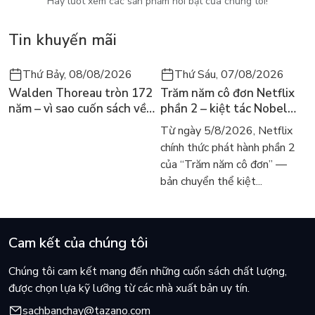
Hãy lướt xem các sản phẩm nổi bật của chúng tôi!
Tin khuyến mãi
Thứ Bảy, 08/08/2026
Thứ Sáu, 07/08/2026
Walden Thoreau tròn 172
Trăm năm cô đơn Netflix
năm – vì sao cuốn sách về
phần 2 – kiệt tác Nobel
hai năm sống trong rừng
trở lại màn ảnh, dòng
Từ ngày 5/8/2026, Netflix
vẫn chữa lành người đọc
người tìm đọc lại García
chính thức phát hành phần 2
hôm nay
Márquez
của “Trăm năm cô đơn” —
bản chuyển thể kiệt...
Cam kết của chúng tôi
Chúng tôi cam kết mang đến những cuốn sách chất lượng,
được chọn lựa kỹ lưỡng từ các nhà xuất bản uy tín.
sachbanchay@tazano.com