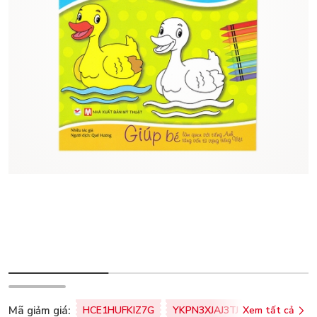
Mã giảm giá:
HCE1HUFKIZ7G
YKPN3XJAJ3TJ
Xem tất cả
77U0FSO8M