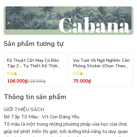
Sản phẩm tương tự
- 10%
Kỹ Thuật Cắt May Cơ Bản:
Vui Tươi Và Ngộ Nghĩnh: Căn
Tập 2 - Tự Thiết Kế Thời
Phòng Sticker (Chọn Theo
Trang Nam Nữ - Tạo Mẫu
Chủ Đề) - Hơn 250 Sticker
0.0
0.0
Rập - Kỹ Thuật Nhảy Size
106.000₫
75.000₫
118.000₫
Thông tin sản phẩm
GIỚI THIỆU SÁCH
Bé Tập Tô Màu - Vịt Con Đáng Yêu
Tô màu là một trong những phương pháp vừa học vừa chơi,
giúp bé phát triển thị giác, bồi dưỡng khả năng tư duy, quan