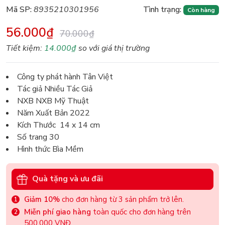
Mã SP:
8935210301956
Tình trạng:
Còn hàng
56.000₫
70.000₫
Tiết kiệm:
14.000₫
so với giá thị trường
Công ty phát hành Tân Việt
Tác giả Nhiều Tác Giả
NXB NXB Mỹ Thuật
Năm Xuất Bản 2022
Kích Thước 14 x 14 cm
Số trang 30
Hình thức Bìa Mềm
Quà tặng và ưu đãi
Giảm 10%
cho đơn hàng từ 3 sản phẩm trở lên.
Miễn phí giao hàng
toàn quốc cho đơn hàng trên
500.000 VNĐ.