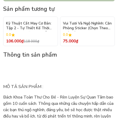
Sản phẩm tương tự
- 10%
Kỹ Thuật Cắt May Cơ Bản:
Vui Tươi Và Ngộ Nghĩnh: Căn
Tập 2 - Tự Thiết Kế Thời
Phòng Sticker (Chọn Theo
Trang Nam Nữ - Tạo Mẫu
Chủ Đề) - Hơn 250 Sticker
0.0
0.0
Rập - Kỹ Thuật Nhảy Size
106.000₫
75.000₫
118.000₫
Thông tin sản phẩm
MÔ TẢ SẢN PHẨM :
Bách Khoa Toàn Thư Cho Bé - Rèn Luyện Sự Quan Tâm bao
gồm 10 cuốn sách. Thông qua những câu chuyện hấp dẫn của
các bạn thú ngộ nghĩnh, đáng yêu, bé sẽ học được thật nhiều
điều hay và bổ ích, từ đó phát triển trí thông minh, rèn luyện