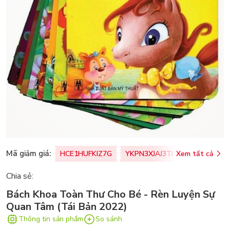
Mã giảm giá:
HCE1HUFKIZ7G
YKPN3XJAJ3TJ
Xem tất cả
77U0FSO8M
Chia sẻ:
Bách Khoa Toàn Thư Cho Bé - Rèn Luyện Sự
Quan Tâm (Tái Bản 2022)
Thông tin sản phẩm
So sánh