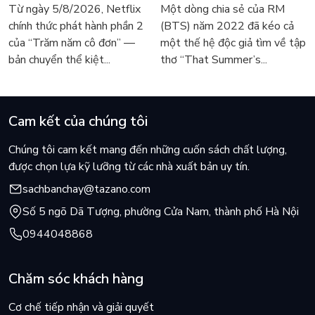
trở lại màn ảnh, dòng
Lee Seong-bok ra mắt bản
Từ ngày 5/8/2026, Netflix
Một dòng chia sẻ của RM
người tìm đọc lại García
tiếng Anh sau 4 năm gây
chính thức phát hành phần 2
(BTS) năm 2022 đã kéo cả
Márquez
sốt
của “Trăm năm cô đơn” —
một thế hệ độc giả tìm về tập
bản chuyển thể kiệt...
thơ “That Summer’s...
Cam kết của chúng tôi
Chúng tôi cam kết mang đến những cuốn sách chất lượng,
được chọn lựa kỹ lưỡng từ các nhà xuất bản uy tín.
sachbanchay@tazano.com
Số 5 ngõ Dã Tượng, phường Cửa Nam, thành phố Hà Nội
0944048868
Chăm sóc khách hàng
Cơ chế tiếp nhận và giải quyết