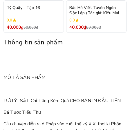
- 20%
- 20%
Tý Quậy - Tập 16
Bác Hồ Viết Tuyên Ngôn
Độc Lập (Tác giả: Kiều Mai
Sơn)
0.0
0.0
40.000₫
40.000₫
50.000₫
50.000₫
Thông tin sản phẩm
MÔ TẢ SẢN PHẨM :
LƯU Ý : Sách Chỉ Tặng Kèm Quà CHO BẢN IN ĐẦU TIÊN
Bá Tước Tiểu Thư
Câu chuyện diễn ra ở Pháp vào cuối thế kỷ XIX, thời kì Phồn