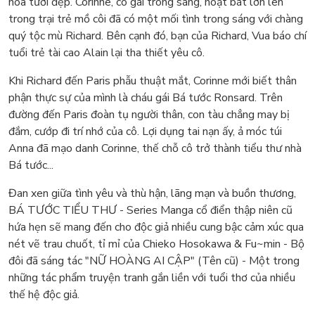
hoa tươi đẹp. Corinne, cô gái trong sáng, hoạt bát lớn lên
trong trại trẻ mồ côi đã có một mối tình trong sáng với chàng
quý tộc mù Richard. Bên cạnh đó, bạn của Richard, Vua báo chí
tuổi trẻ tài cao Alain lại tha thiết yêu cô.
Khi Richard đến Paris phẫu thuật mắt, Corinne mới biết thân
phận thực sự của mình là cháu gái Bá tước Ronsard. Trên
đường đến Paris đoàn tụ người thân, con tàu chẳng may bị
đắm, cướp đi trí nhớ của cô. Lợi dụng tai nạn ấy, ả móc túi
Anna đã mạo danh Corinne, thế chỗ cô trở thành tiểu thư nhà
Bá tước...
Đan xen giữa tình yêu và thù hận, lãng mạn và buồn thương,
BÁ TƯỚC TIỂU THƯ - Series Manga cổ điển thập niên cũ
hứa hẹn sẽ mang đến cho độc giả nhiều cung bậc cảm xúc qua
nét vẽ trau chuốt, tỉ mỉ của Chieko Hosokawa & Fu~min - Bộ
đôi đã sáng tác "NỮ HOÀNG AI CẬP" (Tên cũ) - Một trong
những tác phẩm truyện tranh gắn liền với tuổi thơ của nhiều
thế hệ độc giả.