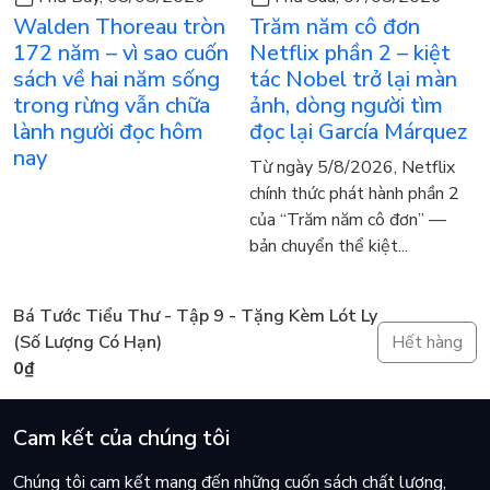
Walden Thoreau tròn
Trăm năm cô đơn
172 năm – vì sao cuốn
Netflix phần 2 – kiệt
sách về hai năm sống
tác Nobel trở lại màn
trong rừng vẫn chữa
ảnh, dòng người tìm
lành người đọc hôm
đọc lại García Márquez
nay
Từ ngày 5/8/2026, Netflix
chính thức phát hành phần 2
của “Trăm năm cô đơn” —
bản chuyển thể kiệt...
Bá Tước Tiểu Thư - Tập 9 - Tặng Kèm Lót Ly
(Số Lượng Có Hạn)
Hết hàng
0₫
Cam kết của chúng tôi
Chúng tôi cam kết mang đến những cuốn sách chất lượng,