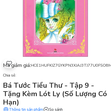
Mã giảm giá:
HCE1HUFKIZ7G
YKPN3XJAJ3TJ
77U0FSO8
Chia sẻ:
Bá Tước Tiểu Thư - Tập 9 -
Tặng Kèm Lót Ly (Số Lượng Có
Hạn)
Thông tin sản phẩm
So sánh