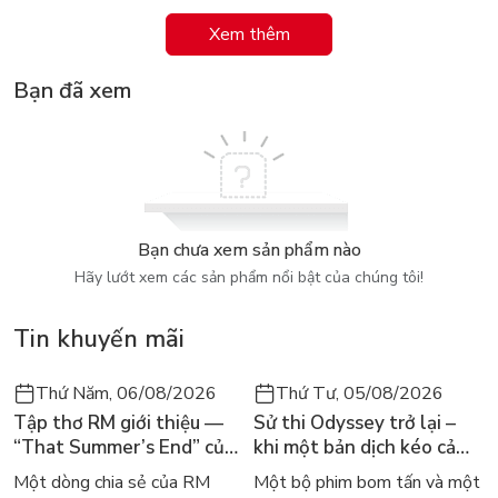
chia ở ngôi thứ hai số ít, thì quá khứ Präteritum, dạng đặc biệt
Xem thêm
ở Konjunktiv II và Partizip II của các động từ này.
Bạn đã xem
Bạn chưa xem sản phẩm nào
Hãy lướt xem các sản phẩm nổi bật của chúng tôi!
Tin khuyến mãi
Thứ Năm, 06/08/2026
Thứ Tư, 05/08/2026
Tập thơ RM giới thiệu —
Sử thi Odyssey trở lại –
“That Summer’s End” của
khi một bản dịch kéo cả
Lee Seong-bok ra mắt bản
thế giới về với văn học
Một dòng chia sẻ của RM
Một bộ phim bom tấn và một
tiếng Anh sau 4 năm gây
kinh điển