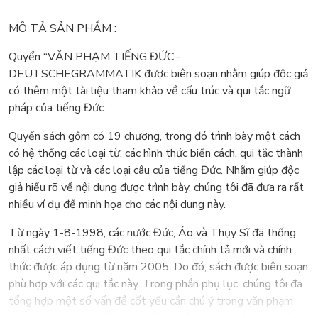
MÔ TẢ SẢN PHẨM :
Quyển “VĂN PHẠM TIẾNG ĐỨC -
DEUTSCHEGRAMMATIK được biên soạn nhằm giúp độc giả
có thêm một tài liệu tham khảo về cấu trúc và qui tắc ngữ
pháp của tiếng Đức.
Quyển sách gồm có 19 chương, trong đó trình bày một cách
có hệ thống các loại từ, các hình thức biến cách, qui tắc thành
lập các loại từ và các loại câu của tiếng Đức. Nhằm giúp độc
giả hiểu rõ về nội dung được trình bày, chúng tôi đã đưa ra rất
nhiều ví dụ để minh họa cho các nội dung này.
Từ ngày 1-8-1998, các nước Đức, Áo và Thụy Sĩ đã thống
nhất cách viết tiếng Đức theo qui tắc chính tả mới và chính
thức được áp dụng từ năm 2005. Do đó, sách được biên soạn
phù hợp với các qui tắc này. Trong phần phụ lục, chúng tôi đã
tổng hợp một số vấn đề cốt yếu cần chú ý trong văn phạm
tiếng Đức và bảng động từ bất qui tắc thường dùng với cách