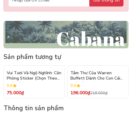
Sản phẩm tương tự
- 10%
Vui Tươi Và Ngộ Nghĩnh: Căn
Tâm Thư Của Warren
Phòng Sticker (Chọn Theo
Buffett Dành Cho Con Cái
Chủ Đề) - Hơn 250 Sticker
(Tái Bản 2026)
0.0
0.0
75.000₫
196.000₫
218.000₫
Thông tin sản phẩm