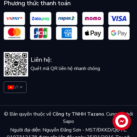
Phương thức thanh toán
Liên hệ:
Quét mã QR liên hệ nhanh chóng
VI
© Bản quyền thuộc về
Công ty TNHH Tazano
.
Cung cấp bởi
Sapo
Liên hệ
Người đại diện: Nguyễn Đăng Sơn - MST/ĐKKD/QĐTL: