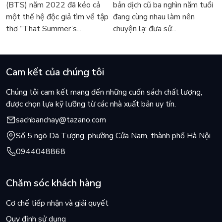
(BTS) năm 2022 đã kéo cả
bản dịch cũ ba nghìn năm tuổi
sốt
một thế hệ độc giả tìm về tập
đang cùng nhau làm nên
thơ “That Summer’s...
chuyện lạ: đưa sử...
Cam kết của chúng tôi
Chúng tôi cam kết mang đến những cuốn sách chất lượng,
được chọn lựa kỹ lưỡng từ các nhà xuất bản uy tín.
sachbanchay@tazano.com
Số 5 ngõ Dã Tượng, phường Cửa Nam, thành phố Hà Nội
0944048868
Chăm sóc khách hàng
Cơ chế tiếp nhận và giải quyết
Quy định sử dụng