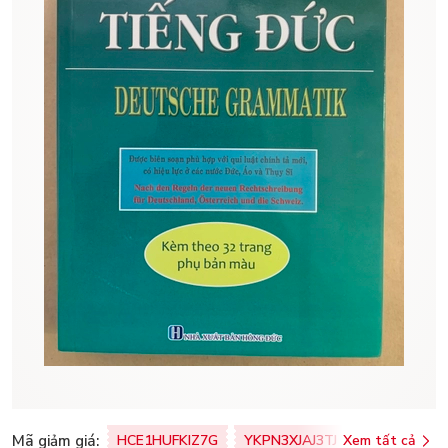
Mã giảm giá:
HCE1HUFKIZ7G
YKPN3XJAJ3TJ
Xem tất cả
77U0FSO8M