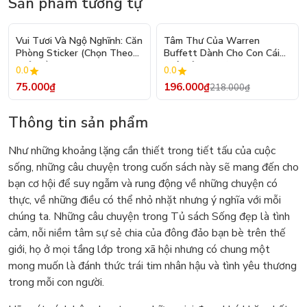
Sản phẩm tương tự
- 10%
Vui Tươi Và Ngộ Nghĩnh: Căn
Tâm Thư Của Warren
Phòng Sticker (Chọn Theo
Buffett Dành Cho Con Cái
Chủ Đề) - Hơn 250 Sticker
(Tái Bản 2026)
0.0
0.0
75.000₫
196.000₫
218.000₫
Thông tin sản phẩm
Như những khoảng lặng cần thiết trong tiết tấu của cuộc
sống, những câu chuyện trong cuốn sách này sẽ mang đến cho
bạn cơ hội để suy ngẫm và rung động về những chuyện có
thực, về những điều có thể nhỏ nhặt nhưng ý nghĩa với mỗi
chúng ta. Những câu chuyện trong Tủ sách Sống đẹp là tình
cảm, nỗi niềm tâm sự sẻ chia của đông đảo bạn bè trên thế
giới, họ ở mọi tầng lớp trong xã hội nhưng có chung một
mong muốn là đánh thức trái tim nhân hậu và tình yêu thương
trong mỗi con người.