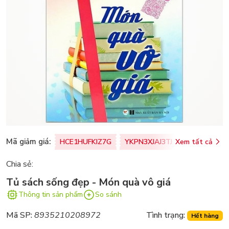
Mã giảm giá:
HCE1HUFKIZ7G
YKPN3XJAJ3TJ
Xem tất cả
77U0FSO8M
Chia sẻ:
Tủ sách sống đẹp - Món quà vô giá
Thông tin sản phẩm
So sánh
Mã SP:
8935210208972
Tình trạng:
Hết hàng