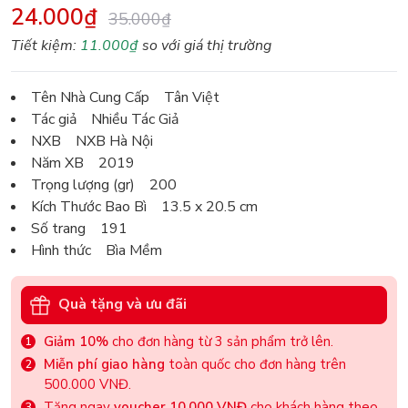
24.000₫
35.000₫
Tiết kiệm:
11.000₫
so với giá thị trường
Tên Nhà Cung Cấp Tân Việt
Tác giả Nhiều Tác Giả
NXB NXB Hà Nội
Năm XB 2019
Trọng lượng (gr) 200
Kích Thước Bao Bì 13.5 x 20.5 cm
Số trang 191
Hình thức Bìa Mềm
Quà tặng và ưu đãi
Giảm 10%
cho đơn hàng từ 3 sản phẩm trở lên.
Miễn phí giao hàng
toàn quốc cho đơn hàng trên
500.000 VNĐ.
Tặng ngay
voucher 10.000 VNĐ
cho khách hàng theo