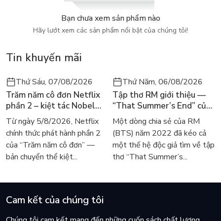
Bạn chưa xem sản phẩm nào
Hãy lướt xem các sản phẩm nổi bật của chúng tôi!
Tin khuyến mãi
Thứ Sáu, 07/08/2026
Thứ Năm, 06/08/2026
Trăm năm cô đơn Netflix
Tập thơ RM giới thiệu —
phần 2 – kiệt tác Nobel
“That Summer’s End” của
trở lại màn ảnh, dòng
Lee Seong-bok ra mắt bản
Từ ngày 5/8/2026, Netflix
Một dòng chia sẻ của RM
người tìm đọc lại García
tiếng Anh sau 4 năm gây
chính thức phát hành phần 2
(BTS) năm 2022 đã kéo cả
Márquez
sốt
của “Trăm năm cô đơn” —
một thế hệ độc giả tìm về tập
bản chuyển thể kiệt...
thơ “That Summer’s...
Cam kết của chúng tôi
Chúng tôi cam kết mang đến những cuốn sách chất lượng,