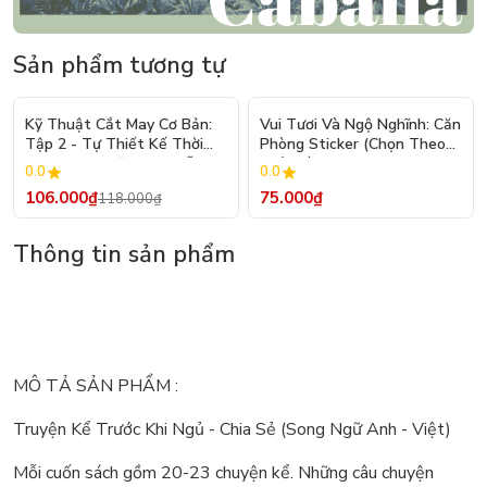
Sản phẩm tương tự
- 10%
Kỹ Thuật Cắt May Cơ Bản:
Vui Tươi Và Ngộ Nghĩnh: Căn
Tập 2 - Tự Thiết Kế Thời
Phòng Sticker (Chọn Theo
Trang Nam Nữ - Tạo Mẫu
Chủ Đề) - Hơn 250 Sticker
0.0
0.0
Rập - Kỹ Thuật Nhảy Size
106.000₫
75.000₫
118.000₫
Thông tin sản phẩm
MÔ TẢ SẢN PHẨM :
Truyện Kể Trước Khi Ngủ - Chia Sẻ (Song Ngữ Anh - Việt)
Mỗi cuốn sách gồm 20-23 chuyện kể. Những câu chuyện