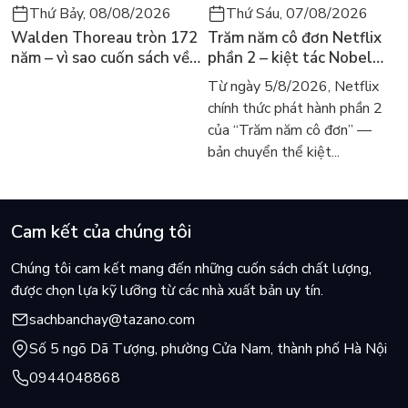
Thứ Bảy, 08/08/2026
Thứ Sáu, 07/08/2026
Walden Thoreau tròn 172
Trăm năm cô đơn Netflix
năm – vì sao cuốn sách về
phần 2 – kiệt tác Nobel
hai năm sống trong rừng
trở lại màn ảnh, dòng
Từ ngày 5/8/2026, Netflix
vẫn chữa lành người đọc
người tìm đọc lại García
chính thức phát hành phần 2
hôm nay
Márquez
của “Trăm năm cô đơn” —
bản chuyển thể kiệt...
Cam kết của chúng tôi
Chúng tôi cam kết mang đến những cuốn sách chất lượng,
được chọn lựa kỹ lưỡng từ các nhà xuất bản uy tín.
sachbanchay@tazano.com
Số 5 ngõ Dã Tượng, phường Cửa Nam, thành phố Hà Nội
0944048868