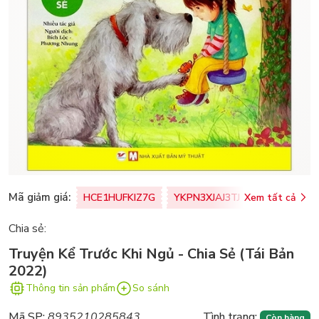
Mã giảm giá:
HCE1HUFKIZ7G
YKPN3XJAJ3TJ
Xem tất cả
77U0FSO8M
Chia sẻ:
Truyện Kể Trước Khi Ngủ - Chia Sẻ (Tái Bản
2022)
Thông tin sản phẩm
So sánh
Mã SP:
8935210285843
Tình trạng:
Còn hàng