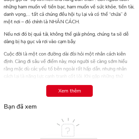
những ham muốn về tiền bạc, ham muốn về sức khỏe, tiền tài,
danh vọng,… tất cả chúng đều hội tụ lại và có thể “chứa” ở
một nơi – đó chính là NHÂN CÁCH.
Nếu nơi đó bị quá tải, không thể giải phóng, chúng ta sẽ dễ
dàng bị hạ gục và rơi vào cạm bẫy.
Cuộc đời là một con đường dài đòi hỏi một nhân cách kiên
định. Càng đi sâu về điểm này, mọi người sẽ càng sớm hiểu
rằng mặc dù các yếu tố bên ngoài rất hấp dẫn, nhưng nhân
cách lại là năng lực cạnh tranh cốt lõi. Khi gặp những thử
thách khác nhau, nếu sức mạnh của nhân cách quá kém, các
Xem thêm
yếu tố bên ngoài sẽ dễ dàng “thổi bay” và khiến nó trở nên
vô nghĩa, thậm chí thành một liều thuốc độc nguy hiểm. Giống
Bạn đã xem
như một cạm bẫy vô hình, nó sẽ dễ dàng trói buộc và thao
túng bạn.
Thông qua 6 định luật phát triển tâm hồn và 7 câu chuyện
ngụ ngôn tâm lý, THOÁT KHỎI BẪY NHÂN CÁCH sẽ giải