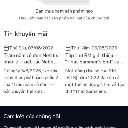
thích chi tiết về vai trò quan trọng của “nhân cách”, giúp bạn
nhận ra những cạm bẫy đang kìm nén sự hoàn thiện trong
Bạn chưa xem sản phẩm nào
nhân cách của bạn và thoát khỏi chúng.
Hãy lướt xem các sản phẩm nổi bật của chúng tôi!
Mục lục:
Tin khuyến mãi
Chương 1: Sáu định luật phát triển tâm hồn
Thứ Sáu, 07/08/2026
Thứ Năm, 06/08/2026
Chương 2: Tại sao số phận con người có thể luân hồi
Trăm năm cô đơn Netflix
Tập thơ RM giới thiệu —
Chương 3: Để cảm giác trong lòng bạn đơm hoa kết trái
phần 2 – kiệt tác Nobel
“That Summer’s End” của
trở lại màn ảnh, dòng
Lee Seong-bok ra mắt bản
Từ ngày 5/8/2026, Netflix
Một dòng chia sẻ của RM
Chương 4: Bảy câu chuyện ngụ ngôn tâm lý
người tìm đọc lại García
tiếng Anh sau 4 năm gây
chính thức phát hành phần 2
(BTS) năm 2022 đã kéo cả
Márquez
sốt
Chương 5: Cha mẹ là giám khảo số một của con cái.
của “Trăm năm cô đơn” —
một thế hệ độc giả tìm về tập
bản chuyển thể kiệt...
thơ “That Summer’s...
Cam kết của chúng tôi