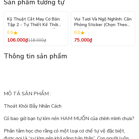
Sản phẩm tương tự
- 10%
Kỹ Thuật Cắt May Cơ Bản:
Vui Tươi Và Ngộ Nghĩnh: Căn
Tập 2 - Tự Thiết Kế Thời
Phòng Sticker (Chọn Theo
Trang Nam Nữ - Tạo Mẫu
Chủ Đề) - Hơn 250 Sticker
0.0
0.0
Rập - Kỹ Thuật Nhảy Size
106.000₫
75.000₫
118.000₫
Thông tin sản phẩm
MÔ TẢ SẢN PHẨM :
Thoát Khỏi Bẫy Nhân Cách
Có bao giờ bạn tự kìm nén HAM MUỐN của chính mình chưa?
Phân tâm học cho rằng có một loại cơ chế tự vệ đặc biệt,
được gọi là “sự kìm nén khả năng bản thân”. Con người luôn