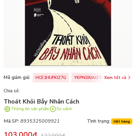
Mã giảm giá:
HCE1HUFKIZ7G
YKPN3XJAJ3TJ
Xem tất cả
77U0FSO8M
Chia sẻ:
Thoát Khỏi Bẫy Nhân Cách
Thông tin sản phẩm
So sánh
Mã SP:
8935325009921
Tình trạng:
Hết hàng
103.000₫
122.000₫