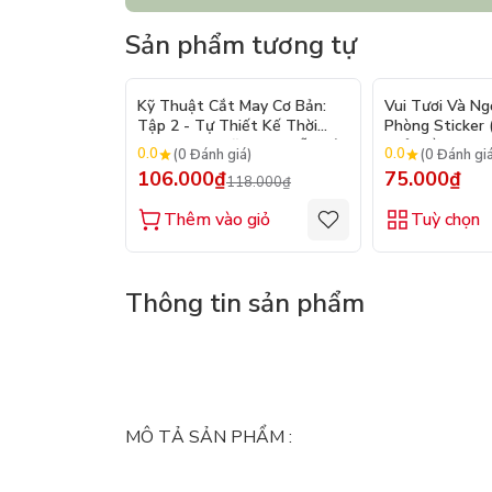
Sản phẩm tương tự
- 10%
Kỹ Thuật Cắt May Cơ Bản:
Vui Tươi Và Ng
Tập 2 - Tự Thiết Kế Thời
Phòng Sticker
Trang Nam Nữ - Tạo Mẫu Rập
Chủ Đề) - Hơn 
0.0
0.0
(0 Đánh giá)
(0 Đánh gi
- Kỹ Thuật Nhảy Size
106.000₫
75.000₫
118.000₫
Thêm vào giỏ
Tuỳ chọn
Thông tin sản phẩm
MÔ TẢ SẢN PHẨM :