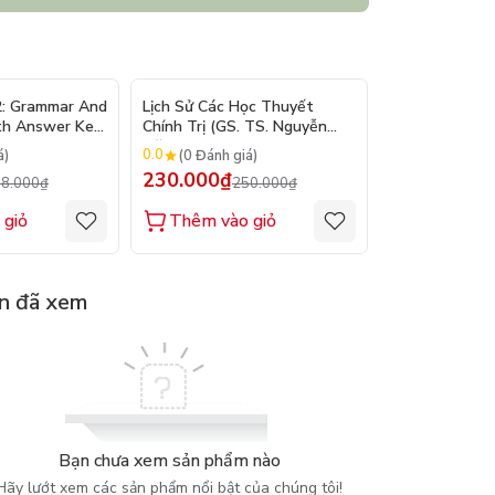
- 10%
- 8%
2: Grammar And
Lịch Sử Các Học Thuyết
Nhập Môn Du L
th Answer Key
Chính Trị (GS. TS. Nguyễn
Trần Đức Than
Đăng Dung)
2026
0.0
0.0
á)
(0 Đánh giá)
(0 Đánh gi
230.000₫
160.000₫
8.000₫
250.000₫
1
 giỏ
Thêm vào giỏ
Thêm vào
n đã xem
Bạn chưa xem sản phẩm nào
Hãy lướt xem các sản phẩm nổi bật của chúng tôi!