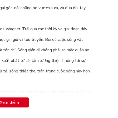
ai góc, nối những bờ vực chia xa, và đưa đôi tay
es Wagner. Trải qua các thời kỳ và giai đoạn đầy
ược gìn giữ và lưu truyền. Bởi dù cuộc sống vật
là tôn chỉ. Sống giản dị không phải ăn mặc quần áo
i xuất phát từ cái tâm lương thiện, hướng tới sự
tử tế, sống thiết tha, trân trọng cuộc sống này hơn.
đã khiến tôi hiểu tại sao cuốn sách này lại có sức
Xem thêm
ng một ngày nào đó, chúng ta sẽ có trong tay