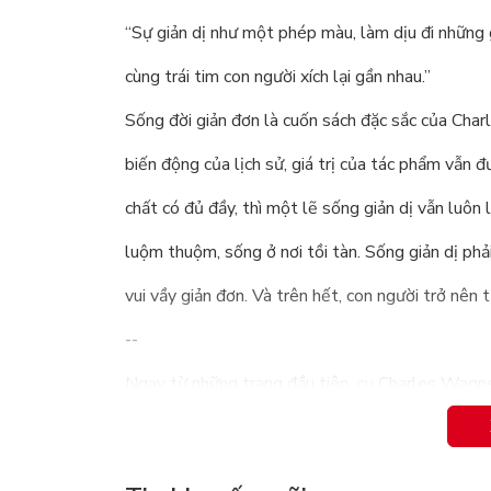
“Sự giản dị như một phép màu, làm dịu đi những g
cùng trái tim con người xích lại gần nhau.”
Sống đời giản đơn là cuốn sách đặc sắc của Charl
biến động của lịch sử, giá trị của tác phẩm vẫn đ
chất có đủ đầy, thì một lẽ sống giản dị vẫn luôn 
luộm thuộm, sống ở nơi tồi tàn. Sống giản dị phả
vui vầy giản đơn. Và trên hết, con người trở nên 
--
Ngay từ những trang đầu tiên, cụ Charles Wagner 
sống bền bỉ đến thế:
“Nếu cha ông chúng ta có thể tiên đoán được rằ