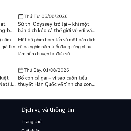
Thứ Tư, 05/08/2026
hat
Sử thi Odyssey trở lại – khi một
ong-bok
bản dịch kéo cả thế giới về với văn
 năm
học kinh điển
) năm
Một bộ phim bom tấn và một bản dịch
 giả tìm
cũ ba nghìn năm tuổi đang cùng nhau
làm nên chuyện lạ: đưa sử...
Thứ Bảy, 01/08/2026
kiệt
Bố con cá gai – vì sao cuốn tiểu
Netflix
thuyết Hàn Quốc về tình cha con
ền
lại khiến cả mạng xã hội bật khóc
mùa hè này
Dịch vụ và thông tin
Trang chủ