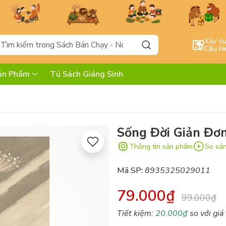
Xây d
Cấu hì
ản Phẩm
Tủ Sách Giáng Sinh
Sống Đời Giản Đơ
Thông tin sản phẩm
So sá
Mã SP:
8935325029011
79.000₫
99.000₫
Tiết kiệm:
20.000₫
so với giá