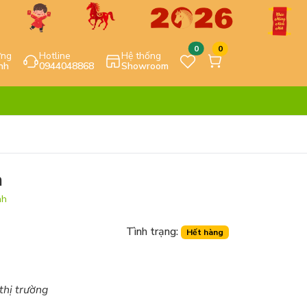
0
0
ựng
Hotline
Hệ thống
nh
0944048868
Showroom
n
nh
Tình trạng:
Hết hàng
 thị trường