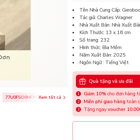
Tên Nhà Cung Cấp: Gieobo
Tác giả: Charles Wagner
Nhà Xuất Bản: Nhà Xuất Bả
Kích Thước: 13 x 18 cm
Số trang: 232
Hình thức: Bìa Mềm
Năm Xuất Bản: 2025
Ngôn Ngữ : Tiếng Việt
Quà tặng và ưu đãi
Giảm 10%
cho đơn hàng từ
77U0FSO8MFXU
Xem tất cả
Miễn phí giao hàng
toàn q
Tặng ngay
voucher 10.0