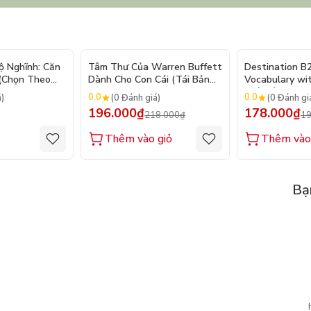
- 10%
ộ Nghĩnh: Căn
Tâm Thư Của Warren Buffett
Destination B
 (Chọn Theo
Dành Cho Con Cái (Tái Bản
Vocabulary wi
250 Sticker
2026)
(Tái Bản 2025)
0.0
0.0
á)
(0 Đánh giá)
(0 Đánh gi
196.000₫
178.000₫
218.000₫
19
Thêm vào giỏ
Thêm vào
Bạ