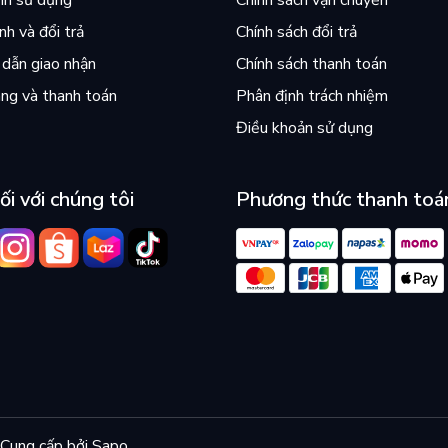
nh sử dụng
Chính sách vận chuyển
h và đổi trả
Chính sách đổi trả
gner đã để lại một di sản, một cái mỏ neo không
dẫn giao nhận
Chính sách thanh toán
 vững chãi như vậy, xin mời đón đọc cùng Sống
ng và thanh toán
Phân định trách nhiệm
Điều khoản sử dụng
ối với chúng tôi
Phương thức thanh toá
Cung cấp bởi
Sapo