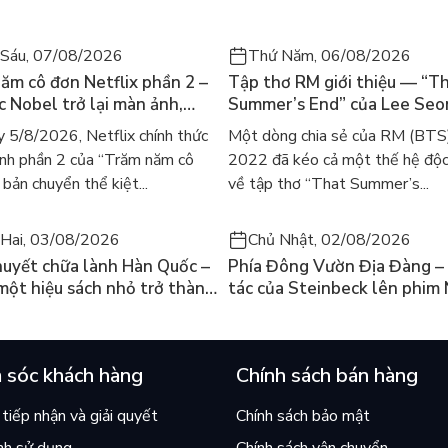
 vệ cuộc sống vật chất như ngày nay, hẳn họ đã
Sáu, 07/08/2026
Thứ Năm, 06/08/2026
vì thế hạnh phúc hơn, đồng thời bớt cạnh tranh
ăm cô đơn Netflix phần 2 –
Tập thơ RM giới thiệu — “T
a việc đơn giản hóa cuộc sống như vậy, ta có thể
ác Nobel trở lại màn ảnh,
Summer’s End” của Lee Se
gười tìm đọc lại García
ra mắt bản tiếng Anh sau 4
 5/8/2026, Netflix chính thức
Một dòng chia sẻ của RM (BTS
không điều nào trong số này trở thành hiện thực.
ez
gây sốt
nh phần 2 của “Trăm năm cô
2022 đã kéo cả một thế hệ độc
 thiện đều không tăng lên.”
bản chuyển thể kiệt...
về tập thơ “That Summer’s...
Hai, 03/08/2026
Chủ Nhật, 02/08/2026
c khi có những con chim sắt bay trên bầu trời hay
huyết chữa lành Hàn Quốc –
Phía Đông Vườn Địa Đàng – 
 một hiệu sách nhỏ trở thành
tác của Steinbeck lên phim 
u vũ trụ còn là ước mơ huyễn hoặc, và dĩ nhiên
án chạy nhất thế giới?
và câu hỏi “con người có quy
chọn điều thiện?”
yện ảo tưởng. Nhưng bằng một cách nào đó, tất cả
 sóc khách hàng
Chính sách bán hàng
 đều có thể hiểu được sự thật mà Charles Wagner
tiếp nhận và giải quyết
Chính sách bảo mật
m bài học về đức hạnh, về sự giản dị và cuộc