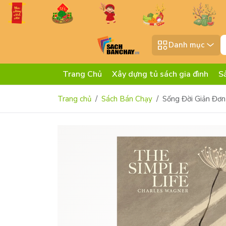
Danh mục
Trang Chủ
Xây dựng tủ sách gia đình
S
Trang chủ
Sách Bán Chạy
Sống Đời Giản Đơn