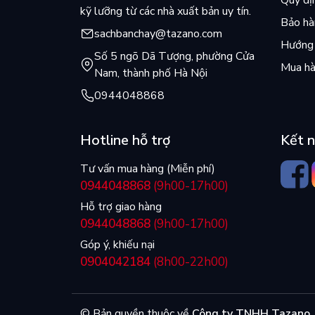
Quy đị
sống hạnh phúc tới từ Thân - Tâm - Trí.
kỹ lưỡng từ các nhà xuất bản uy tín.
Bảo hàn
sachbanchay@tazano.com
Trong dòng chảy xiết của cuộc sống, Charles Wa
Hướng 
Số 5 ngõ Dã Tượng, phường Cửa
thể hoen gỉ. Nếu như bạn đang cần một điểm neo
Mua hà
Nam, thành phố Hà Nội
Đời Giản Đơn
0944048868
Hotline hỗ trợ
Kết n
Tư vấn mua hàng (Miễn phí)
0944048868
(9h00-17h00)
Hỗ trợ giao hàng
0944048868
(9h00-17h00)
Góp ý, khiếu nại
0904042184
(8h00-22h00)
© Bản quyền thuộc về
Công ty TNHH Tazano
.