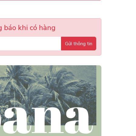
 báo khi có hàng
Gửi thông tin