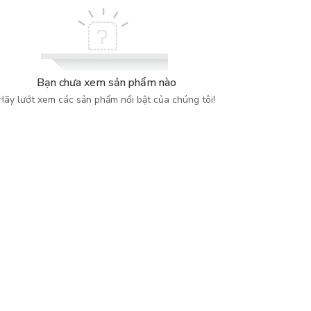
Bạn chưa xem sản phẩm nào
Hãy lướt xem các sản phẩm nổi bật của chúng tôi!
vân giữa rất nhiều các phương pháp khác nhau?
với trình bày đẹp mắt cùng hướng dẫn vô cùng cô đọng - sẽ cho
ra những mong muốn với phương pháp 3-