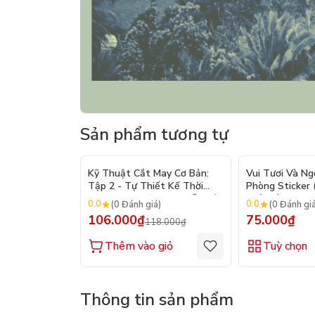
Sản phẩm tương tự
- 10%
Kỹ Thuật Cắt May Cơ Bản:
Vui Tươi Và Ng
Tập 2 - Tự Thiết Kế Thời
Phòng Sticker
Trang Nam Nữ - Tạo Mẫu Rập
Chủ Đề) - Hơn 
0.0
0.0
(0 Đánh giá)
(0 Đánh gi
- Kỹ Thuật Nhảy Size
106.000₫
75.000₫
118.000₫
Thêm vào giỏ
Tuỳ chọn
Thông tin sản phẩm