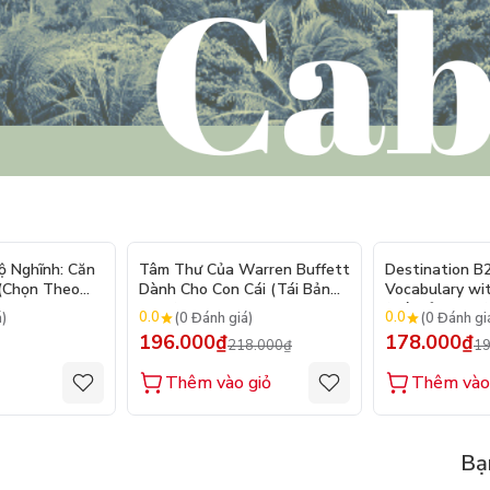
- 10%
ộ Nghĩnh: Căn
Tâm Thư Của Warren Buffett
Destination B
 (Chọn Theo
Dành Cho Con Cái (Tái Bản
Vocabulary wi
250 Sticker
2026)
(Tái Bản 2025)
0.0
0.0
á)
(0 Đánh giá)
(0 Đánh gi
196.000₫
178.000₫
218.000₫
19
Thêm vào giỏ
Thêm vào
Bạ