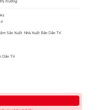
 thị trường
oks
Ly
iệm Sản Xuất: Nhà Xuất Bản Dân Trí
n Dân Trí