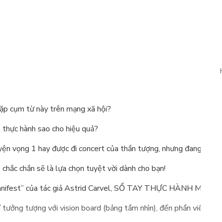
ặp cụm từ này trên mạng xã hội?
ết thực hành sao cho hiệu quả?
yện vọng 1 hay được đi concert của thần tượng, nhưng đang phân 
 chắn sẽ là lựa chọn tuyệt vời dành cho bạn!
nifest” của tác giả Astrid Carvel, SỔ TAY THỰC HÀNH MANIFEST 
rí tưởng tượng với vision board (bảng tầm nhìn), đến phần viết 