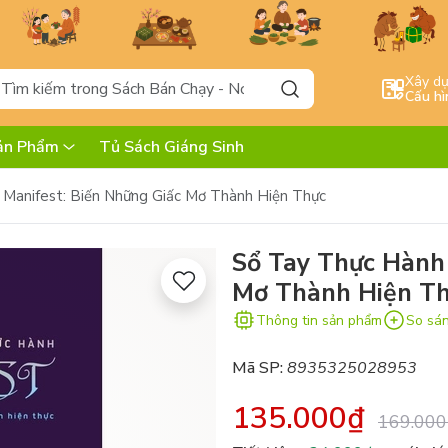
Xây d
Cấu hì
ản Phẩm
Tủ Sách Giáng Sinh
Manifest: Biến Những Giấc Mơ Thành Hiện Thực
Sổ Tay Thực Hành 
Mơ Thành Hiện T
Thông tin sản phẩm
So sá
Mã SP:
8935325028953
135.000₫
169.000