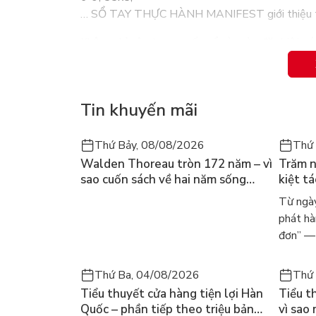
… SỔ TAY THỰC HÀNH MANIFEST giới thiệu tới bạn
Không chỉ vậy, trong cuốn sổ này còn đặc biệt có
Hãy bắt đầu hành trình manifest đầy cảm hứng 
Tin khuyến mãi
Thứ Bảy, 08/08/2026
Thứ 
Walden Thoreau tròn 172 năm – vì
Trăm n
sao cuốn sách về hai năm sống
kiệt t
trong rừng vẫn chữa lành người
dòng n
Từ ngày
đọc hôm nay
Márqu
phát hà
đơn” — 
Thứ Ba, 04/08/2026
Thứ 
Tiểu thuyết cửa hàng tiện lợi Hàn
Tiểu t
Quốc – phần tiếp theo triệu bản
vì sao