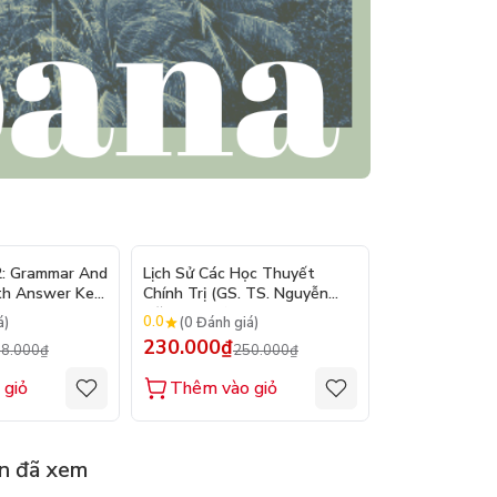
- 10%
- 8%
2: Grammar And
Lịch Sử Các Học Thuyết
Nhập Môn Du L
th Answer Key
Chính Trị (GS. TS. Nguyễn
Trần Đức Than
Đăng Dung)
2026
0.0
0.0
á)
(0 Đánh giá)
(0 Đánh gi
230.000₫
160.000₫
8.000₫
250.000₫
1
 giỏ
Thêm vào giỏ
Thêm vào
n đã xem