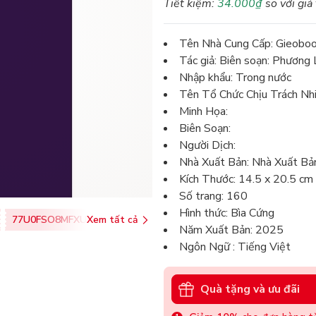
Tiết kiệm:
34.000₫
so với giá
Tên Nhà Cung Cấp: Gieobo
Tác giả: Biên soạn: Phương 
Nhập khẩu: Trong nước
Tên Tổ Chức Chịu Trách Nh
Minh Họa:
Biên Soạn:
Người Dịch:
Nhà Xuất Bản: Nhà Xuất Bả
Kích Thước: 14.5 x 20.5 cm
Số trang: 160
Hình thức: Bìa Cứng
77U0FSO8MFXU
Xem tất cả
Năm Xuất Bản: 2025
Ngôn Ngữ : Tiếng Việt
Quà tặng và ưu đãi