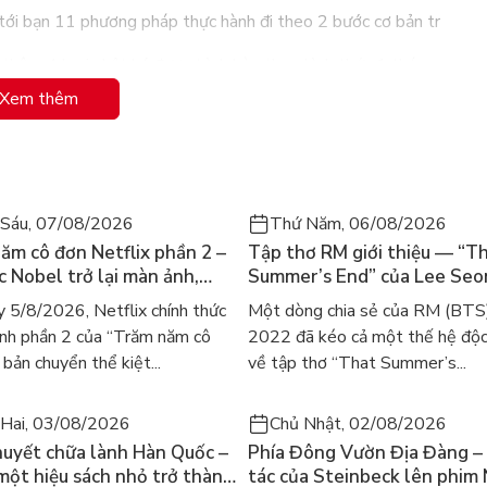
 11 phương pháp thực hành đi theo 2 bước cơ bản trong lộ trình 
 thêm 4 loại nhật ký được trình bày theo hình thức 1 tháng, giúp 
Xem thêm
của bạn ngay hôm nay với SỔ TAY THỰC HÀNH MANIFEST - vì cuộc 
Sáu, 07/08/2026
Thứ Năm, 06/08/2026
ăm cô đơn Netflix phần 2 –
Tập thơ RM giới thiệu — “T
ác Nobel trở lại màn ảnh,
Summer’s End” của Lee Se
gười tìm đọc lại García
ra mắt bản tiếng Anh sau 4
 5/8/2026, Netflix chính thức
Một dòng chia sẻ của RM (BTS
ez
gây sốt
nh phần 2 của “Trăm năm cô
2022 đã kéo cả một thế hệ độc
bản chuyển thể kiệt...
về tập thơ “That Summer’s...
Hai, 03/08/2026
Chủ Nhật, 02/08/2026
huyết chữa lành Hàn Quốc –
Phía Đông Vườn Địa Đàng – 
 một hiệu sách nhỏ trở thành
tác của Steinbeck lên phim 