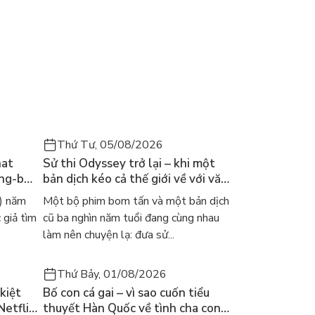
manifest: tưởng tượng (hình dung) và viết (lên kịch bản) về đi
bạn làm quen và bước đầu hình thành vòng tròn tuần hoàn tích cực 
sống tươi đẹp nhất đang chờ bạn phía trước! Trên chặng đường 
Thứ Tư, 05/08/2026
hat
Sử thi Odyssey trở lại – khi một
ong-bok
bản dịch kéo cả thế giới về với văn
 năm
học kinh điển
) năm
Một bộ phim bom tấn và một bản dịch
 giả tìm
cũ ba nghìn năm tuổi đang cùng nhau
làm nên chuyện lạ: đưa sử...
Thứ Bảy, 01/08/2026
kiệt
Bố con cá gai – vì sao cuốn tiểu
Netflix
thuyết Hàn Quốc về tình cha con