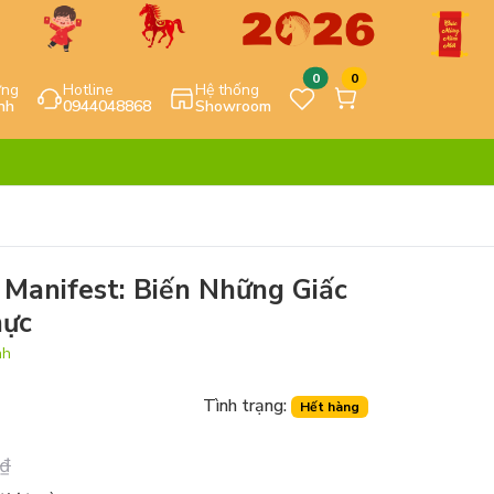
0
0
ựng
Hotline
Hệ thống
nh
0944048868
Showroom
Manifest: Biến Những Giấc
hực
nh
Tình trạng:
Hết hàng
₫