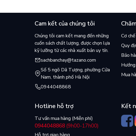
của Kim Ho-yeon ra thế giới
cuốn b
Cam kết của chúng tôi
Chăm
Chúng tôi cam kết mang đến những
Cơ chế 
cuốn sách chất lượng, được chọn lựa
Quy đị
kỹ lưỡng từ các nhà xuất bản uy tín.
Bảo hàn
sachbanchay@tazano.com
Hướng 
Số 5 ngõ Dã Tượng, phường Cửa
Mua hà
Nam, thành phố Hà Nội
0944048868
Hotline hỗ trợ
Kết n
Tư vấn mua hàng (Miễn phí)
0944048868
(9h00-17h00)
Hỗ trợ giao hàng