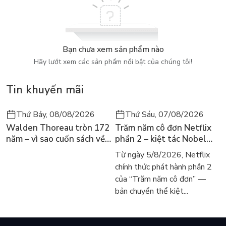
Bạn chưa xem sản phẩm nào
Hãy lướt xem các sản phẩm nổi bật của chúng tôi!
Tin khuyến mãi
Thứ Bảy, 08/08/2026
Thứ Sáu, 07/08/2026
Walden Thoreau tròn 172
Trăm năm cô đơn Netflix
năm – vì sao cuốn sách về
phần 2 – kiệt tác Nobel
hai năm sống trong rừng
trở lại màn ảnh, dòng
Từ ngày 5/8/2026, Netflix
vẫn chữa lành người đọc
người tìm đọc lại García
chính thức phát hành phần 2
hôm nay
Márquez
của “Trăm năm cô đơn” —
bản chuyển thể kiệt...