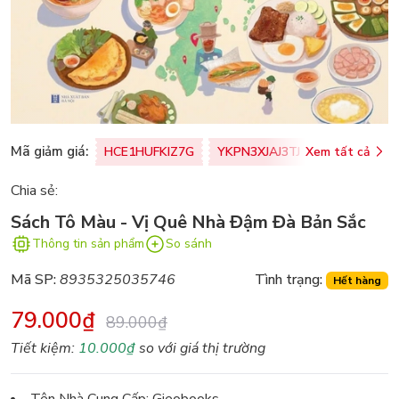
Mã giảm giá:
HCE1HUFKIZ7G
YKPN3XJAJ3TJ
Xem tất cả
77U0FSO8M
Chia sẻ:
Sách Tô Màu - Vị Quê Nhà Đậm Đà Bản Sắc
Thông tin sản phẩm
So sánh
Mã SP:
8935325035746
Tình trạng:
Hết hàng
79.000₫
89.000₫
Tiết kiệm:
10.000₫
so với giá thị trường
Tên Nhà Cung Cấp: Gieobooks