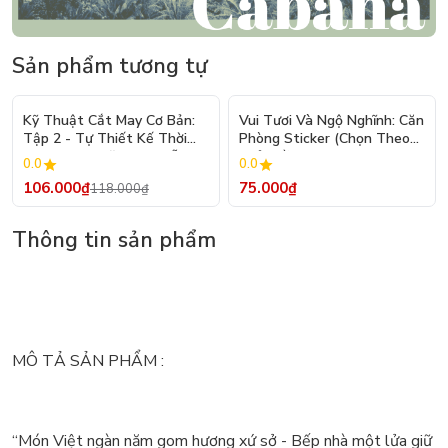
Sản phẩm tương tự
- 10%
Kỹ Thuật Cắt May Cơ Bản:
Vui Tươi Và Ngộ Nghĩnh: Căn
Tập 2 - Tự Thiết Kế Thời
Phòng Sticker (Chọn Theo
Trang Nam Nữ - Tạo Mẫu
Chủ Đề) - Hơn 250 Sticker
0.0
0.0
Rập - Kỹ Thuật Nhảy Size
106.000₫
75.000₫
118.000₫
Thông tin sản phẩm
MÔ TẢ SẢN PHẨM :
“Món Việt ngàn năm gom hương xứ sở - Bếp nhà một lửa giữ vị