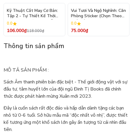
- 10%
Kỹ Thuật Cắt May Cơ Bản:
Vui Tươi Và Ngộ Nghĩnh: Căn
Tập 2 - Tự Thiết Kế Thời
Phòng Sticker (Chọn Theo
Trang Nam Nữ - Tạo Mẫu
Chủ Đề) - Hơn 250 Sticker
0.0
0.0
Rập - Kỹ Thuật Nhảy Size
106.000₫
75.000₫
118.000₫
Thông tin sản phẩm
MÔ TẢ SẢN PHẨM :
Sách Âm thanh phiên bản đặc biệt - Thế giới động vật với sự
đầu tư, tâm huyết lớn của đội ngũ Đinh Tị Books đã chính
thức được phát hành mừng Xuân mới 2023.
Đây là cuốn sách rất độc đáo và hấp dẫn dành tặng các bạn
nhỏ từ 0-6 tuổi. Sở hữu mẫu mã “độc nhất vô nhị”, được thiết
kế tương ứng một khổ sách lớn gây ấn tượng từ cái nhìn đầu
tiên.