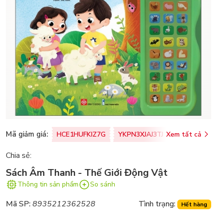
Mã giảm giá:
HCE1HUFKIZ7G
YKPN3XJAJ3TJ
Xem tất cả
77U0FSO8M
Chia sẻ:
Sách Âm Thanh - Thế Giới Động Vật
Thông tin sản phẩm
So sánh
Mã SP:
8935212362528
Tình trạng:
Hết hàng