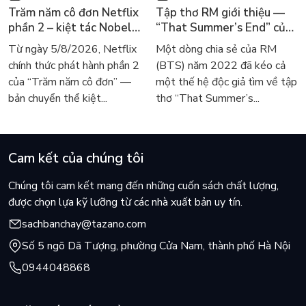
Trăm năm cô đơn Netflix
Tập thơ RM giới thiệu —
phần 2 – kiệt tác Nobel
“That Summer’s End” của
trở lại màn ảnh, dòng
Lee Seong-bok ra mắt bản
Từ ngày 5/8/2026, Netflix
Một dòng chia sẻ của RM
người tìm đọc lại García
tiếng Anh sau 4 năm gây
chính thức phát hành phần 2
(BTS) năm 2022 đã kéo cả
Márquez
sốt
của “Trăm năm cô đơn” —
một thế hệ độc giả tìm về tập
bản chuyển thể kiệt...
thơ “That Summer’s...
Cam kết của chúng tôi
Chúng tôi cam kết mang đến những cuốn sách chất lượng,
được chọn lựa kỹ lưỡng từ các nhà xuất bản uy tín.
sachbanchay@tazano.com
Số 5 ngõ Dã Tượng, phường Cửa Nam, thành phố Hà Nội
0944048868