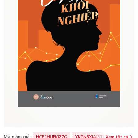
Mã giảm giá:
HCE1HUFKIZ7G
YKPN3XJAJ3TJ
Xem tất cả
77U0FSO8M