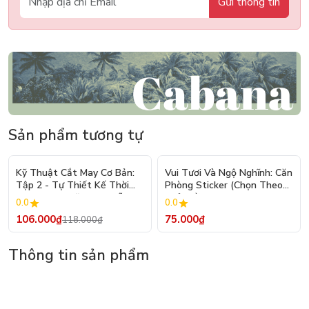
Gửi thông tin
Sản phẩm tương tự
- 10%
Kỹ Thuật Cắt May Cơ Bản:
Vui Tươi Và Ngộ Nghĩnh: Căn
Tập 2 - Tự Thiết Kế Thời
Phòng Sticker (Chọn Theo
Trang Nam Nữ - Tạo Mẫu
Chủ Đề) - Hơn 250 Sticker
0.0
0.0
Rập - Kỹ Thuật Nhảy Size
106.000₫
75.000₫
118.000₫
Thông tin sản phẩm