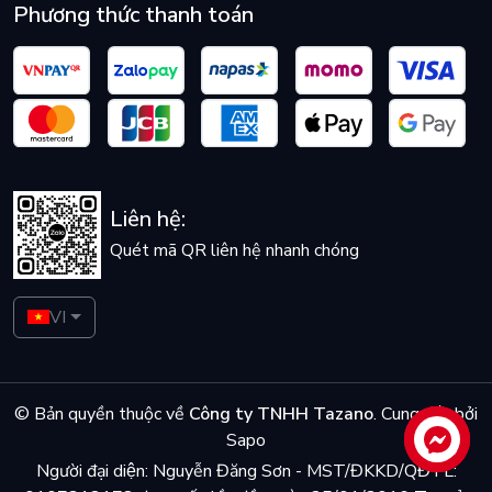
Phương thức thanh toán
Liên hệ:
Quét mã QR liên hệ nhanh chóng
VI
© Bản quyền thuộc về
Công ty TNHH Tazano
.
Cung cấp bởi
Sapo
Liên hệ
Người đại diện: Nguyễn Đăng Sơn - MST/ĐKKD/QĐTL: