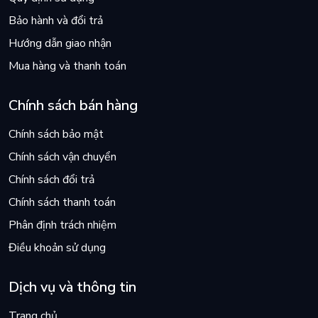
Bảo hành và đổi trả
“Quý Cô Khởi Nghiệp" sẽ mang đến cho bạn tiếng nói của lý
trí và sự khích lệ mạnh mẽ để bạn viết nên câu chuyện thành
Hướng dẫn giao nhận
công của chính bạn.
Mua hàng và thanh toán
Tất cả những gì bạn cần làm để việc kinh doanh phát triển đã
Chính sách bán hàng
nằm ngay trước mắt: đọc Quý Cô Khởi Nghiệp, mở laptop và
bắt đầu thôi.
Chính sách bảo mật
Chính sách vận chuyển
Chính sách đổi trả
Chính sách thanh toán
Phân định trách nhiệm
Điều khoản sử dụng
Dịch vụ và thông tin
Trang chủ