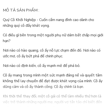
MÔ TẢ SẢN PHẨM :
Quý Cô Khởi Nghiệp - Cuốn cẩm nang đỉnh cao dành cho
những quý cô đầy khát vọng.
Có điều gì bên trong một người phụ nữ dám bất chấp mọi giới
hạn?
Nơi nào có hào quang, cô ấy nỗ lực chạm đến đó. Nơi nào có
ước mơ, cô ấy bứt phá để chinh phục.
Nơi nào có định kiến, cô ấy mạnh mẽ để phá bỏ.
Cô ấy mang trong mình một sức mạnh đáng nể và quyết tâm
không thể lay chuyển để đạt được khát vọng của mình. Cô ấy
dũng cảm và cô ấy thành công. Cô ấy chính là bạn.
Khi thời thế thay đổi, một cô gái có thể làm nhiều thứ hơn là
việc trở thành những người mẹ, người vợ tần tảo chỉ biết đến