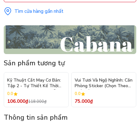
Tìm cửa hàng gần nhất
Sản phẩm tương tự
- 10%
Kỹ Thuật Cắt May Cơ Bản:
Vui Tươi Và Ngộ Nghĩnh: Căn
Tập 2 - Tự Thiết Kế Thời
Phòng Sticker (Chọn Theo
Trang Nam Nữ - Tạo Mẫu
Chủ Đề) - Hơn 250 Sticker
0.0
0.0
Rập - Kỹ Thuật Nhảy Size
106.000₫
75.000₫
118.000₫
Thông tin sản phẩm