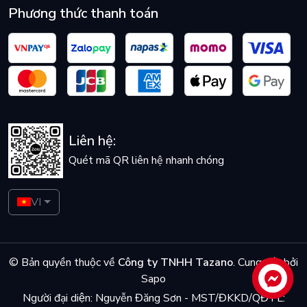
Phương thức thanh toán
Liên hệ:
Quét mã QR liên hệ nhanh chóng
VI
© Bản quyền thuộc về
Công ty TNHH Tazano
.
Cung cấp bởi
Sapo
Liên hệ
Người đại diện: Nguyễn Đăng Sơn - MST/ĐKKD/QĐTL: