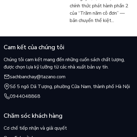
vẫn chữa lành người đọc
người tìm đọc lại García
chính thức phát hành phần 2
hôm nay
Márquez
của “Trăm năm cô đơn” —
bản chuyển thể kiệt...
Cam kết của chúng tôi
Chúng tôi cam kết mang đến những cuốn sách chất lượng,
được chọn lựa kỹ lưỡng từ các nhà xuất bản uy tín.
sachbanchay@tazano.com
Số 5 ngõ Dã Tượng, phường Cửa Nam, thành phố Hà Nội
0944048868
Chăm sóc khách hàng
Cơ chế tiếp nhận và giải quyết