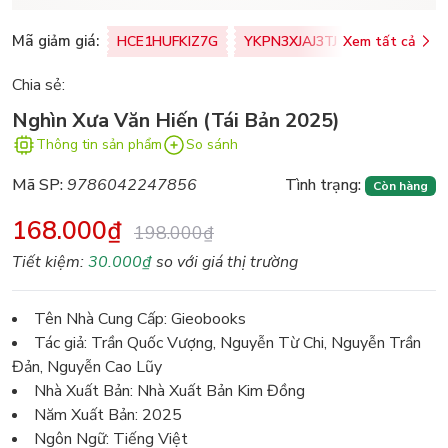
Mã giảm giá:
HCE1HUFKIZ7G
YKPN3XJAJ3TJ
Xem tất cả
77U0FSO8M
Chia sẻ:
Nghìn Xưa Văn Hiến (Tái Bản 2025)
Thông tin sản phẩm
So sánh
Mã SP:
9786042247856
Tình trạng:
Còn hàng
168.000₫
198.000₫
Tiết kiệm:
30.000₫
so với giá thị trường
Tên Nhà Cung Cấp: Gieobooks
Tác giả: Trần Quốc Vượng, Nguyễn Từ Chi, Nguyễn Trần
Đản, Nguyễn Cao Lũy
Nhà Xuất Bản: Nhà Xuất Bản Kim Đồng
Năm Xuất Bản: 2025
Ngôn Ngữ: Tiếng Việt