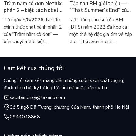
Trăm năm cô đơn Netflix
Tập thơ RM giới thiệu —
phần 2 – kiệt tác Nobel
“That Summer’s End” của
trở lại màn ảnh, dòng
Lee Seong-bok ra mắt bản
Từ ngày 5/8/2026, Netflix
Một dòng chia sẻ của RM
người tìm đọc lại García
tiếng Anh sau 4 năm gây
chính thức phát hành phần 2
(BTS) năm 2022 đã kéo cả
Márquez
sốt
của “Trăm năm cô đơn” —
một thế hệ độc giả tìm về tập
bản chuyển thể kiệt...
thơ “That Summer’s...
Cam kết của chúng tôi
Chúng tôi cam kết mang đến những cuốn sách chất lượng,
được chọn lựa kỹ lưỡng từ các nhà xuất bản uy tín.
sachbanchay@tazano.com
Số 5 ngõ Dã Tượng, phường Cửa Nam, thành phố Hà Nội
0944048868