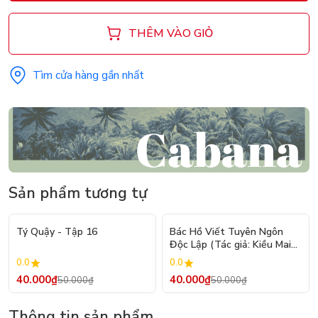
THÊM VÀO GIỎ
Tìm cửa hàng gần nhất
Sản phẩm tương tự
- 20%
- 20%
Tý Quậy - Tập 16
Bác Hồ Viết Tuyên Ngôn
Độc Lập (Tác giả: Kiều Mai
Sơn)
0.0
0.0
40.000₫
40.000₫
50.000₫
50.000₫
Thông tin sản phẩm