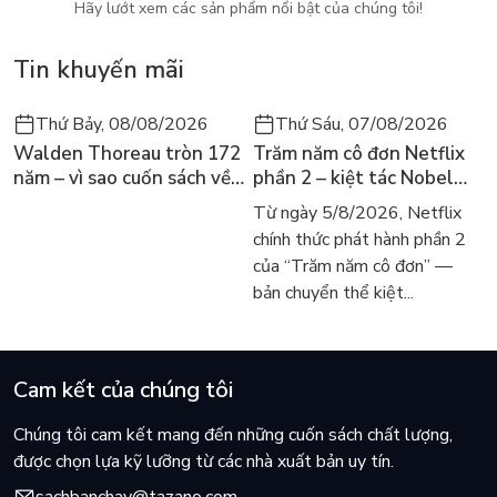
Hãy lướt xem các sản phẩm nổi bật của chúng tôi!
Tin khuyến mãi
Thứ Bảy, 08/08/2026
Thứ Sáu, 07/08/2026
Walden Thoreau tròn 172
Trăm năm cô đơn Netflix
năm – vì sao cuốn sách về
phần 2 – kiệt tác Nobel
hai năm sống trong rừng
trở lại màn ảnh, dòng
Từ ngày 5/8/2026, Netflix
vẫn chữa lành người đọc
người tìm đọc lại García
chính thức phát hành phần 2
hôm nay
Márquez
của “Trăm năm cô đơn” —
bản chuyển thể kiệt...
Cam kết của chúng tôi
Chúng tôi cam kết mang đến những cuốn sách chất lượng,
được chọn lựa kỹ lưỡng từ các nhà xuất bản uy tín.
sachbanchay@tazano.com