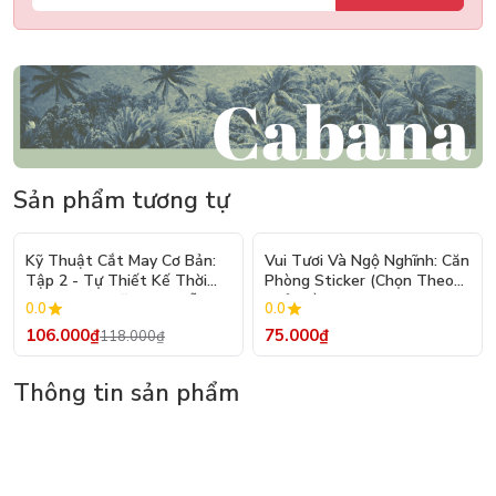
Sản phẩm tương tự
- 10%
Kỹ Thuật Cắt May Cơ Bản:
Vui Tươi Và Ngộ Nghĩnh: Căn
Tập 2 - Tự Thiết Kế Thời
Phòng Sticker (Chọn Theo
Trang Nam Nữ - Tạo Mẫu
Chủ Đề) - Hơn 250 Sticker
0.0
0.0
Rập - Kỹ Thuật Nhảy Size
106.000₫
75.000₫
118.000₫
Thông tin sản phẩm