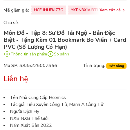
Mã giảm giá:
HCE1HUFKIZ7G
YKPN3XJAJ3TJ
Xem tất cả
77U0FSO8M
Chia sẻ:
Môn Đồ - Tập 8: Sư Đồ Tái Ngộ - Bản Đặc
Biệt - Tặng Kèm 01 Bookmark Bo Viền + Card
PVC (Số Lượng Có Hạn)
Thông tin sản phẩm
So sánh
Mã SP:
8935325007866
Tình trạng:
Hết hàng
Liên hệ
Tên Nhà Cung Cấp Hcomics
Tác giả Tiểu Xuyên Công Tử, Manh A Công Tử
Người Dịch Hy
NXB NXB Thế Giới
Năm Xuất Bản 2022