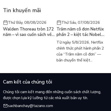
Tin khuyến mãi
Thứ Bảy, 08/08/2026
Thứ Sáu, 07/08/2026
Walden Thoreau tròn 172
Trăm năm cô đơn Netflix
năm – vì sao cuốn sách về
phần 2 – kiệt tác Nobel
hai năm sống trong rừng
trở lại màn ảnh, dòng
Từ ngày 5/8/2026, Netflix
vẫn chữa lành người đọc
người tìm đọc lại García
chính thức phát hành phần 2
hôm nay
Márquez
của “Trăm năm cô đơn” —
bản chuyển thể kiệt...
Cam kết của chúng tôi
Chúng tôi cam kết mang đến những cuốn sách chất lượng,
được chọn lựa kỹ lưỡng từ các nhà xuất bản uy tín.
sachbanchay@tazano.com