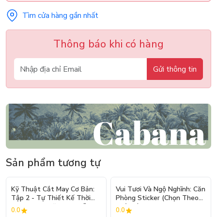
Tìm cửa hàng gần nhất
Thông báo khi có hàng
Gửi thông tin
Sản phẩm tương tự
- 10%
Kỹ Thuật Cắt May Cơ Bản:
Vui Tươi Và Ngộ Nghĩnh: Căn
Tập 2 - Tự Thiết Kế Thời
Phòng Sticker (Chọn Theo
Trang Nam Nữ - Tạo Mẫu
Chủ Đề) - Hơn 250 Sticker
0.0
0.0
Rập - Kỹ Thuật Nhảy Size