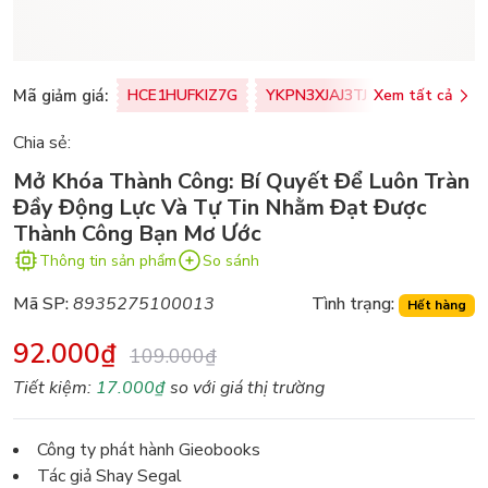
Mã giảm giá:
HCE1HUFKIZ7G
YKPN3XJAJ3TJ
Xem tất cả
77U0FSO8M
Chia sẻ:
Mở Khóa Thành Công: Bí Quyết Để Luôn Tràn
Đầy Động Lực Và Tự Tin Nhằm Đạt Được
Thành Công Bạn Mơ Ước
Thông tin sản phẩm
So sánh
Mã SP:
8935275100013
Tình trạng:
Hết hàng
92.000₫
109.000₫
Tiết kiệm:
17.000₫
so với giá thị trường
Công ty phát hành Gieobooks
Tác giả Shay Segal