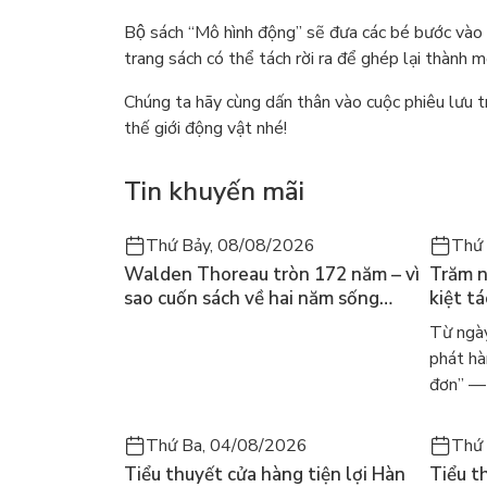
Bộ sách “Mô hình động” sẽ đưa các bé bước vào 
trang sách có thể tách rời ra để ghép lại thành mô
Chúng ta hãy cùng dấn thân vào cuộc phiêu lưu 
thế giới động vật nhé!
Tin khuyến mãi
Thứ Bảy, 08/08/2026
Thứ 
Walden Thoreau tròn 172 năm – vì
Trăm n
sao cuốn sách về hai năm sống
kiệt t
trong rừng vẫn chữa lành người
dòng n
Từ ngày
đọc hôm nay
Márqu
phát hà
đơn” — 
Thứ Ba, 04/08/2026
Thứ 
Tiểu thuyết cửa hàng tiện lợi Hàn
Tiểu t