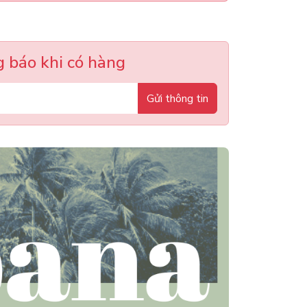
 báo khi có hàng
Gửi thông tin