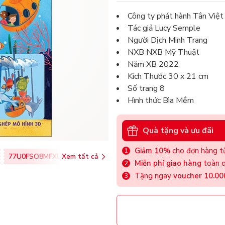
Công ty phát hành Tân Việt
Tác giả Lucy Semple
Người Dịch Minh Trang
NXB NXB Mỹ Thuật
Năm XB 2022
Kích Thước 30 x 21 cm
Số trang 8
Hình thức Bìa Mềm
Quà tặng và ưu đãi
Giảm 10%
cho đơn hàng từ
77U0FSO8MFXU
Xem tất cả
Miễn phí giao hàng
toàn q
Tặng ngay
voucher 10.0