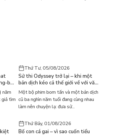
Thứ Tư, 05/08/2026
hat
Sử thi Odyssey trở lại – khi một
ong-bok
bản dịch kéo cả thế giới về với văn
 năm
học kinh điển
) năm
Một bộ phim bom tấn và một bản dịch
 giả tìm
cũ ba nghìn năm tuổi đang cùng nhau
làm nên chuyện lạ: đưa sử...
Thứ Bảy, 01/08/2026
kiệt
Bố con cá gai – vì sao cuốn tiểu