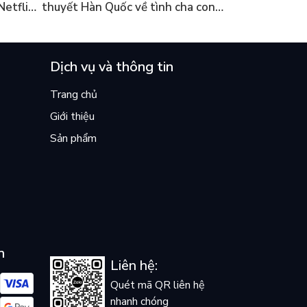
Netflix
thuyết Hàn Quốc về tình cha con
ền
lại khiến cả mạng xã hội bật khóc
mùa hè này
Dịch vụ và thông tin
Trang chủ
Giới thiệu
Sản phẩm
n
Liên hệ:
Quét mã QR liên hệ
nhanh chóng