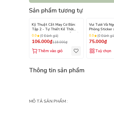
Sản phẩm tương tự
- 10%
Kỹ Thuật Cắt May Cơ Bản:
Vui Tươi Và Ng
Tập 2 - Tự Thiết Kế Thời
Phòng Sticker
Trang Nam Nữ - Tạo Mẫu Rập
Chủ Đề) - Hơn 
0.0
0.0
(0 Đánh giá)
(0 Đánh gi
- Kỹ Thuật Nhảy Size
106.000₫
75.000₫
118.000₫
Thêm vào giỏ
Tuỳ chọn
Thông tin sản phẩm
MÔ TẢ SẢN PHẨM :