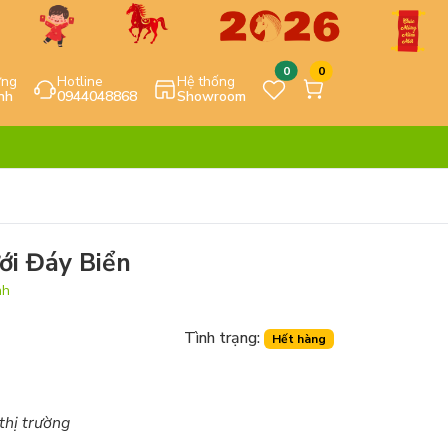
0
0
ựng
Hotline
Hệ thống
nh
0944048868
Showroom
ới Đáy Biển
nh
Tình trạng:
Hết hàng
 thị trường