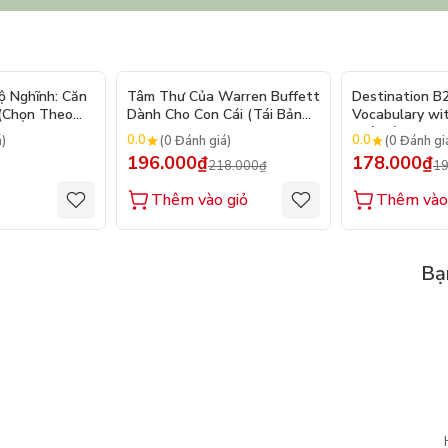
- 10%
ộ Nghĩnh: Căn
Tâm Thư Của Warren Buffett
Destination B
 (Chọn Theo
Dành Cho Con Cái (Tái Bản
Vocabulary wi
250 Sticker
2026)
(Tái Bản 2025)
0.0
0.0
á)
(0 Đánh giá)
(0 Đánh gi
196.000₫
178.000₫
218.000₫
19
Thêm vào giỏ
Thêm vào
Bạ