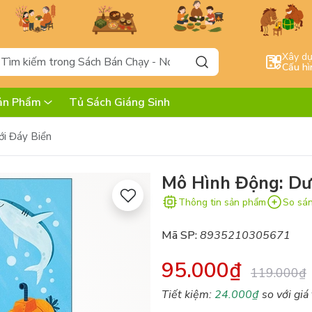
Xây d
Cấu hì
ản Phẩm
Tủ Sách Giáng Sinh
i Đáy Biển
Mô Hình Động: Dư
Thông tin sản phẩm
So sá
Mã SP:
8935210305671
95.000₫
119.000₫
Tiết kiệm:
24.000₫
so với giá