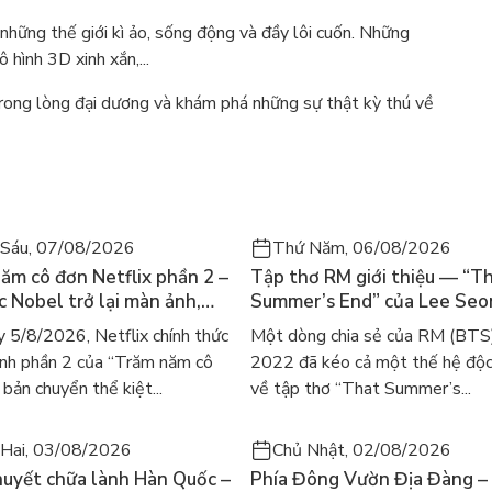
những thế giới kì ảo, sống động và đầy lôi cuốn. Những
 hình 3D xinh xắn,...
trong lòng đại dương và khám phá những sự thật kỳ thú về
Sáu, 07/08/2026
Thứ Năm, 06/08/2026
ăm cô đơn Netflix phần 2 –
Tập thơ RM giới thiệu — “T
ác Nobel trở lại màn ảnh,
Summer’s End” của Lee Se
gười tìm đọc lại García
ra mắt bản tiếng Anh sau 4
 5/8/2026, Netflix chính thức
Một dòng chia sẻ của RM (BTS
ez
gây sốt
nh phần 2 của “Trăm năm cô
2022 đã kéo cả một thế hệ độc
bản chuyển thể kiệt...
về tập thơ “That Summer’s...
Hai, 03/08/2026
Chủ Nhật, 02/08/2026
huyết chữa lành Hàn Quốc –
Phía Đông Vườn Địa Đàng – 