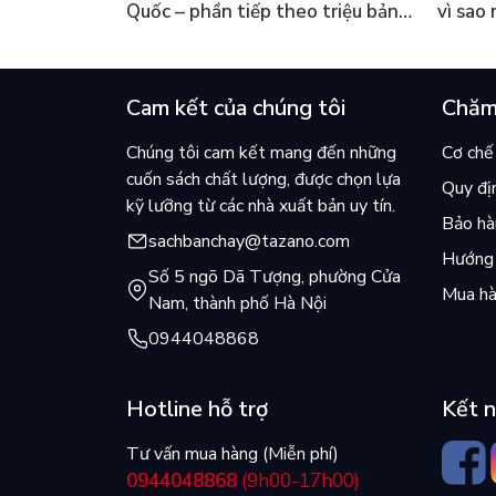
Quốc – phần tiếp theo triệu bản
vì sao
của Kim Ho-yeon ra thế giới
cuốn b
Cam kết của chúng tôi
Chăm
Chúng tôi cam kết mang đến những
Cơ chế 
cuốn sách chất lượng, được chọn lựa
Quy đị
kỹ lưỡng từ các nhà xuất bản uy tín.
Bảo hàn
sachbanchay@tazano.com
Hướng 
Số 5 ngõ Dã Tượng, phường Cửa
Mua hà
Nam, thành phố Hà Nội
0944048868
Hotline hỗ trợ
Kết n
Tư vấn mua hàng (Miễn phí)
0944048868
(9h00-17h00)