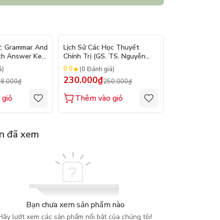
- 10%
- 8%
2: Grammar And
Lịch Sử Các Học Thuyết
Nhập Môn Du L
th Answer Key
Chính Trị (GS. TS. Nguyễn
Trần Đức Than
Đăng Dung)
2026
0.0
0.0
á)
(0 Đánh giá)
(0 Đánh gi
230.000₫
160.000₫
8.000₫
250.000₫
1
 giỏ
Thêm vào giỏ
Thêm vào
n đã xem
Bạn chưa xem sản phẩm nào
Hãy lướt xem các sản phẩm nổi bật của chúng tôi!