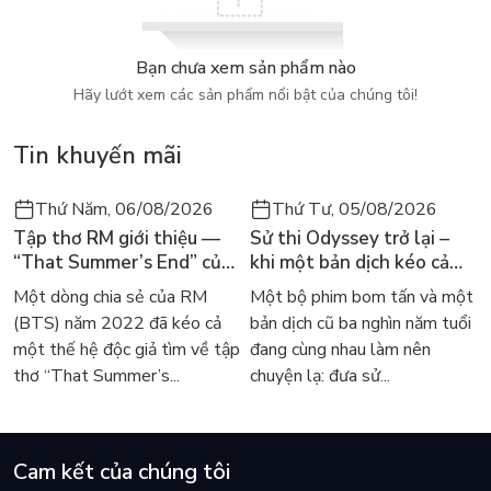
Bạn chưa xem sản phẩm nào
Hãy lướt xem các sản phẩm nổi bật của chúng tôi!
Tin khuyến mãi
Thứ Năm, 06/08/2026
Thứ Tư, 05/08/2026
Tập thơ RM giới thiệu —
Sử thi Odyssey trở lại –
“That Summer’s End” của
khi một bản dịch kéo cả
Lee Seong-bok ra mắt bản
thế giới về với văn học
Một dòng chia sẻ của RM
Một bộ phim bom tấn và một
tiếng Anh sau 4 năm gây
kinh điển
(BTS) năm 2022 đã kéo cả
bản dịch cũ ba nghìn năm tuổi
sốt
một thế hệ độc giả tìm về tập
đang cùng nhau làm nên
thơ “That Summer’s...
chuyện lạ: đưa sử...
Cam kết của chúng tôi