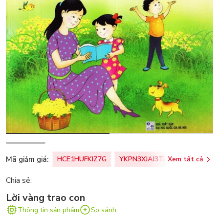
Mã giảm giá:
HCE1HUFKIZ7G
YKPN3XJAJ3TJ
Xem tất cả
77U0FSO8M
Chia sẻ:
Lời vàng trao con
Thông tin sản phẩm
So sánh