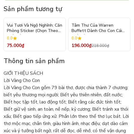
Sản phẩm tương tự
- 10%
Vui Tươi Và Ngộ Nghĩnh: Căn
Tâm Thư Của Warren
Phòng Sticker (Chọn Theo
Buffett Dành Cho Con Cái
Chủ Đề) - Hơn 250 Sticker
(Tái Bản 2026)
0.0
0.0
75.000₫
196.000₫
218.000₫
Thông tin sản phẩm
GIỚI THIỆU SÁCH
Lời Vàng Cho Con
Lời Vàng Cho Con gồm 79 bài thơ, được chia thành 7 chương:
biết yêu thương mọi người; Biết yêu thiên nhiên, đất nước;
Biết học tập tốt, lao động tốt; Biết rằng các đức tính tốt;
Biết giữ vệ sinh, an toàn, nề nếp, kỷ cương; Biết tránh xa thói
xấu; Biết giao tiếp ứng xử. Phần lớn theo thể thơ lục bát. Lời
thơ mộc mạc, chân tình, giàu hình ảnh, nhạc điệu; dạt dào cảm
xúc và ý tưởng bất ngờ, rất dễ đọc, dễ nhớ, có thể vận dụng