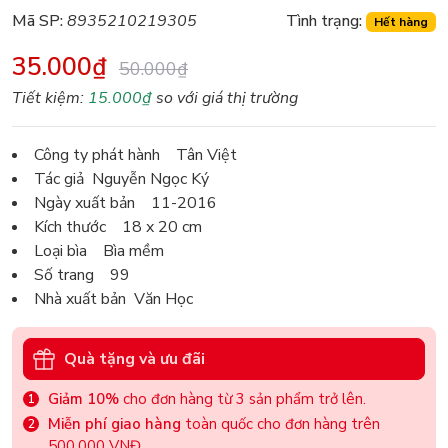
Mã SP:
8935210219305
Tình trạng:
Hết hàng
35.000₫
50.000₫
Tiết kiệm:
15.000₫
so với giá thị trường
Công ty phát hành Tân Việt
Tác giả Nguyễn Ngọc Ký
Ngày xuất bản 11-2016
Kích thước 18 x 20 cm
Loại bìa Bìa mềm
Số trang 99
Nhà xuất bản Văn Học
Quà tặng và ưu đãi
Giảm 10%
cho đơn hàng từ 3 sản phẩm trở lên.
Miễn phí giao hàng
toàn quốc cho đơn hàng trên
500.000 VNĐ.