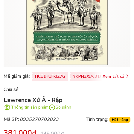
Mã giảm giá:
HCE1HUFKIZ7G
YKPN3XJAJ3TJ
Xem tất cả
77U0FSO8M
Chia sẻ:
Lawrence Xứ Ả - Rập
Thông tin sản phẩm
So sánh
Mã SP:
8935270702823
Tình trạng:
Hết hàng
381.000₫
449.000₫