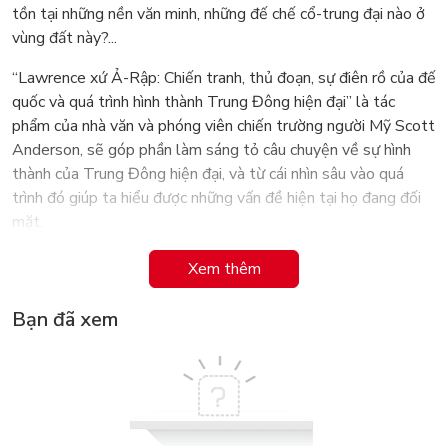
tồn tại những nền văn minh, những đế chế cổ-trung đại nào ở
vùng đất này?...
“Lawrence xứ Ả-Rập: Chiến tranh, thủ đoạn, sự điên rồ của đế
quốc và quá trình hình thành Trung Đông hiện đại” là tác
phẩm của nhà văn và phóng viên chiến trường người Mỹ Scott
Anderson, sẽ góp phần làm sáng tỏ câu chuyện về sự hình
thành của Trung Đông hiện đại, và từ cái nhìn sâu vào quá
trình đó giúp ta hiểu được những vấn đề hiện tại họ đang đối
mặt.
Thomas Edward Lawrence hay ''Lawrence xứ Ả-rập'' là một
Xem thêm
sĩ quan Quân đội Anh nổi tiếng với vai trò trong Cuộc nổi dậy
của Ả-rập chống sự thống trị của Đế quốc Ottoman - Thổ
Bạn đã xem
Nhĩ Kỳ trong những năm 1916 - 1918. Lawrence vừa là
chứng nhân vừa là người tham dự trong một số sự kiện quan
trọng nhất dẫn đến việc hình thành Trung Đông hiện đại.
Cuốn sách “Lawrence xứ Ả-Rập” của Anderson sẽ tập trung
vào T.E. Lawrence trong câu chuyện giữa anh và ba nhân vật