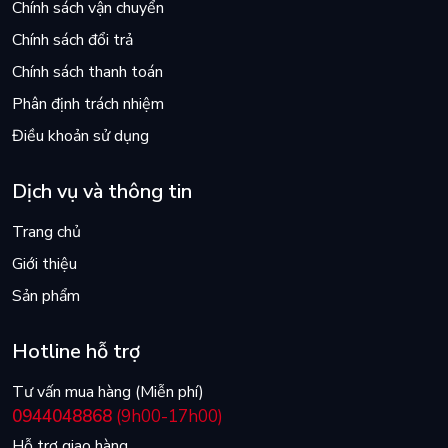
Chính sách vận chuyển
- New York Times
Chính sách đổi trả
“Anderson đã làm nên một kiệt tác độc nhất về một chủ đề
Chính sách thanh toán
không dễ được hoan nghênh và biến nó thành một tác phẩm
đầy mê hoặc.” - Jan Morris, Daily Telegraph
Phân định trách nhiệm
Điều khoản sử dụng
Dịch vụ và thông tin
Trang chủ
Giới thiệu
Sản phẩm
Hotline hỗ trợ
Tư vấn mua hàng (Miễn phí)
0944048868
(9h00-17h00)
Hỗ trợ giao hàng