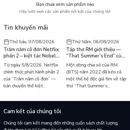
Bạn chưa xem sản phẩm nào
khác, những người đại diện cho các thế lực ở Trung Đông
Hãy lướt xem các sản phẩm nổi bật của chúng tôi!
trong Thế chiến I.
. Một nhà khảo cổ được quân đội Anh tuyển mộ;
Tin khuyến mãi
. Một quý tộc thất thế, sĩ quan tình báo duy nhất của Mỹ ở
Thứ Sáu, 07/08/2026
Thứ Năm, 06/08/2026
Trung Đông trong Thế chiến I;
Trăm năm cô đơn Netflix
Tập thơ RM giới thiệu —
. Một học giả trẻ người Đức ngụy trang dưới vỏ bọc Ả-rập đề
phần 2 – kiệt tác Nobel
“That Summer’s End” của
phát động chiến tranh;
trở lại màn ảnh, dòng
Lee Seong-bok ra mắt bản
Từ ngày 5/8/2026, Netflix
Một dòng chia sẻ của RM
người tìm đọc lại García
tiếng Anh sau 4 năm gây
chính thức phát hành phần 2
(BTS) năm 2022 đã kéo cả
. Một nhà khoa học Do Thái với mục tiêu thiết lập mạng lưới
Márquez
sốt
của “Trăm năm cô đơn” —
một thế hệ độc giả tìm về tập
gián điệp chống Ottoman.
bản chuyển thể kiệt...
thơ “That Summer’s...
Bốn nhân vật lịch sử trên sẽ lần lượt tham gia vào những trò
chơi ngầm phức tạp và các cuộc đối đầu tay đôi, từ đó giúp
kiến tạo Trung Đông hiện đại, định hình nên thế giới mà chúng
Cam kết của chúng tôi
ta đang sống ngày nay. Phạm vi rộng hơn này cũng cho phép
Anderson truy tìm nguồn gốc của những rạn nứt chính trị ngày
Chúng tôi cam kết mang đến những cuốn sách chất lượng,
nay, bao gồm xung đột Ả-rập - Do Thái, chủ nghĩa Hồi giáo và