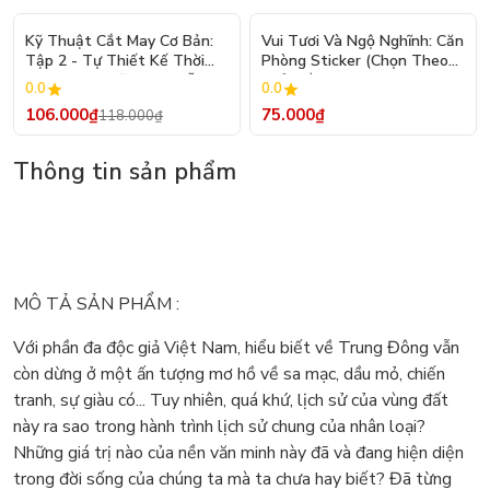
- 10%
Kỹ Thuật Cắt May Cơ Bản:
Vui Tươi Và Ngộ Nghĩnh: Căn
Tập 2 - Tự Thiết Kế Thời
Phòng Sticker (Chọn Theo
Trang Nam Nữ - Tạo Mẫu
Chủ Đề) - Hơn 250 Sticker
0.0
0.0
Rập - Kỹ Thuật Nhảy Size
106.000₫
75.000₫
118.000₫
Thông tin sản phẩm
MÔ TẢ SẢN PHẨM :
Với phần đa độc giả Việt Nam, hiểu biết về Trung Đông vẫn
còn dừng ở một ấn tượng mơ hồ về sa mạc, dầu mỏ, chiến
tranh, sự giàu có... Tuy nhiên, quá khứ, lịch sử của vùng đất
này ra sao trong hành trình lịch sử chung của nhân loại?
Những giá trị nào của nền văn minh này đã và đang hiện diện
trong đời sống của chúng ta mà ta chưa hay biết? Đã từng