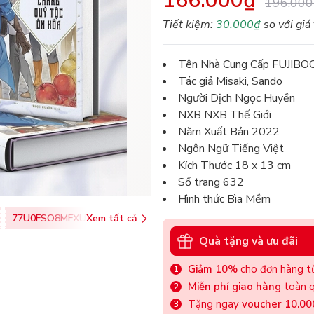
166.000₫
196.000
Tiết kiệm:
30.000₫
so với giá
Tên Nhà Cung Cấp FUJIBO
Tác giả Misaki, Sando
Người Dịch Ngọc Huyền
NXB NXB Thế Giới
Năm Xuất Bản 2022
Ngôn Ngữ Tiếng Việt
Kích Thước 18 x 13 cm
Số trang 632
Hình thức Bìa Mềm
77U0FSO8MFXU
Xem tất cả
Quà tặng và ưu đãi
Giảm 10%
cho đơn hàng từ
Miễn phí giao hàng
toàn q
Tặng ngay
voucher 10.0