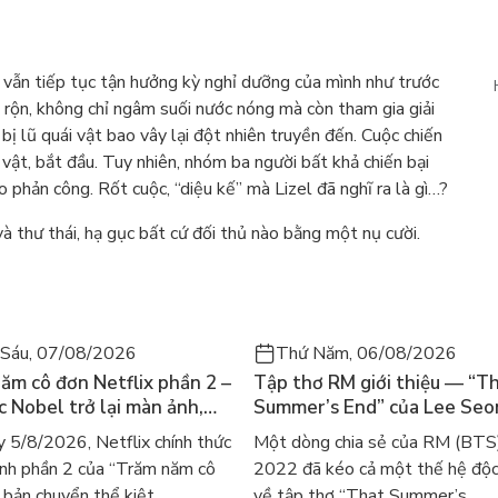
l vẫn tiếp tục tận hưởng kỳ nghỉ dưỡng của mình như trước
n rộn, không chỉ ngâm suối nước nóng mà còn tham gia giải
bị lũ quái vật bao vây lại đột nhiên truyền đến. Cuộc chiến
i vật, bắt đầu. Tuy nhiên, nhóm ba người bất khả chiến bại
o phản công. Rốt cuộc, “diệu kế” mà Lizel đã nghĩ ra là gì…?
à thư thái, hạ gục bất cứ đối thủ nào bằng một nụ cười.
Sáu, 07/08/2026
Thứ Năm, 06/08/2026
ăm cô đơn Netflix phần 2 –
Tập thơ RM giới thiệu — “T
ác Nobel trở lại màn ảnh,
Summer’s End” của Lee Se
gười tìm đọc lại García
ra mắt bản tiếng Anh sau 4
 5/8/2026, Netflix chính thức
Một dòng chia sẻ của RM (BTS
ez
gây sốt
nh phần 2 của “Trăm năm cô
2022 đã kéo cả một thế hệ độc
bản chuyển thể kiệt...
về tập thơ “That Summer’s...