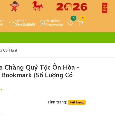
0
0
ựng
Hotline
Hệ thống
nh
0944048868
Showroom
g Có Hạn)
a Chàng Quý Tộc Ôn Hòa -
 Bookmark (Số Lượng Có
nh
Tình trạng:
Hết hàng