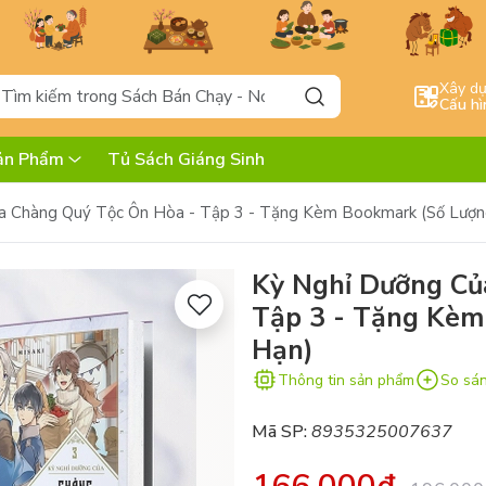
Xây d
Cấu hì
ản Phẩm
Tủ Sách Giáng Sinh
a Chàng Quý Tộc Ôn Hòa - Tập 3 - Tặng Kèm Bookmark (Số Lượn
Kỳ Nghỉ Dưỡng Củ
Tập 3 - Tặng Kèm
Hạn)
Thông tin sản phẩm
So sá
Mã SP:
8935325007637