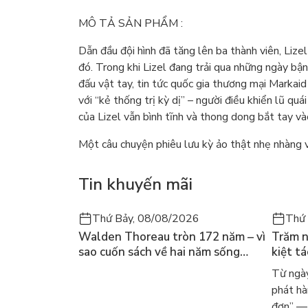
MÔ TẢ SẢN PHẨM :
Dẫn đầu đội hình đã tăng lên ba thành viên, Lize
đó. Trong khi Lizel đang trải qua những ngày bậ
đấu vật tay, tin tức quốc gia thương mại Markaid 
với “kẻ thống trị kỳ dị” – người điều khiển lũ quá
của Lizel vẫn bình tĩnh và thong dong bắt tay và
Một câu chuyện phiêu lưu kỳ ảo thật nhẹ nhàng v
Tin khuyến mãi
Thứ Bảy, 08/08/2026
Thứ 
Walden Thoreau tròn 172 năm – vì
Trăm n
sao cuốn sách về hai năm sống
kiệt t
trong rừng vẫn chữa lành người
dòng n
Từ ngày
đọc hôm nay
Márqu
phát hà
đơn” — 