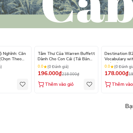
- 10%
ộ Nghĩnh: Căn
Tâm Thư Của Warren Buffett
Destination B
 (Chọn Theo
Dành Cho Con Cái (Tái Bản
Vocabulary wi
250 Sticker
2026)
(Tái Bản 2025)
0.0
0.0
á)
(0 Đánh giá)
(0 Đánh gi
196.000₫
178.000₫
218.000₫
19
Thêm vào giỏ
Thêm vào
Bạ