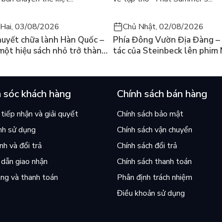
Hai, 03/08/2026
Chủ Nhật, 02/08/2026
huyết chữa lành Hàn Quốc –
Phía Đông Vườn Địa Đàng – 
 một hiệu sách nhỏ trở thành
tác của Steinbeck lên phim 
án chạy nhất thế giới?
và câu hỏi “con người có quy
chọn điều thiện?”
 sóc khách hàng
Chính sách bán hàng
tiếp nhận và giải quyết
Chính sách bảo mật
nh sử dụng
Chính sách vận chuyển
h và đổi trả
Chính sách đổi trả
dẫn giao nhận
Chính sách thanh toán
ng và thanh toán
Phân định trách nhiệm
Điều khoản sử dụng