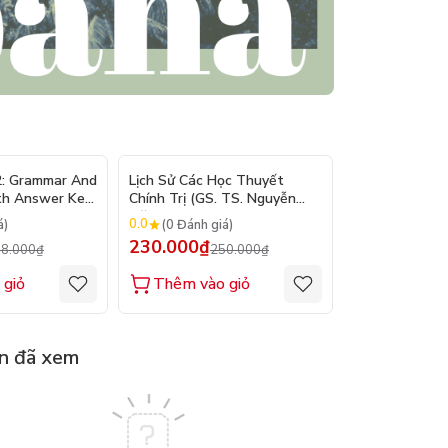
- 10%
- 8%
2: Grammar And
Lịch Sử Các Học Thuyết
Nhập Môn Du L
th Answer Key
Chính Trị (GS. TS. Nguyễn
Trần Đức Than
Đăng Dung)
2026
0.0
0.0
á)
(0 Đánh giá)
(0 Đánh gi
230.000₫
160.000₫
8.000₫
250.000₫
1
 giỏ
Thêm vào giỏ
Thêm vào
n đã xem