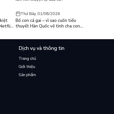
Thứ Bảy, 01/08/2026
kiệt
Bố con cá gai – vì sao cuốn tiểu
Netflix
thuyết Hàn Quốc về tình cha con
ền
lại khiến cả mạng xã hội bật khóc
mùa hè này
Dịch vụ và thông tin
Trang chủ
Giới thiệu
Sản phẩm