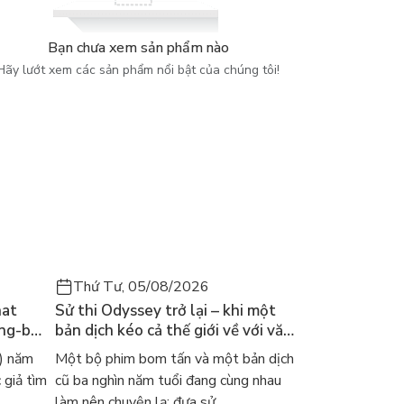
Bạn chưa xem sản phẩm nào
Hãy lướt xem các sản phẩm nổi bật của chúng tôi!
Thứ Tư, 05/08/2026
hat
Sử thi Odyssey trở lại – khi một
ong-bok
bản dịch kéo cả thế giới về với văn
 năm
học kinh điển
) năm
Một bộ phim bom tấn và một bản dịch
 giả tìm
cũ ba nghìn năm tuổi đang cùng nhau
làm nên chuyện lạ: đưa sử...