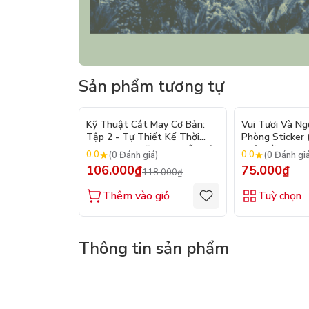
Sản phẩm tương tự
- 10%
Kỹ Thuật Cắt May Cơ Bản:
Vui Tươi Và Ng
Tập 2 - Tự Thiết Kế Thời
Phòng Sticker
Trang Nam Nữ - Tạo Mẫu Rập
Chủ Đề) - Hơn 
0.0
0.0
(0 Đánh giá)
(0 Đánh gi
- Kỹ Thuật Nhảy Size
106.000₫
75.000₫
118.000₫
Thêm vào giỏ
Tuỳ chọn
Thông tin sản phẩm