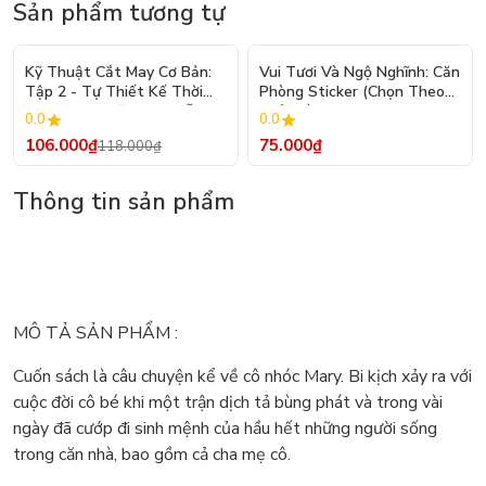
Sản phẩm tương tự
- 10%
Kỹ Thuật Cắt May Cơ Bản:
Vui Tươi Và Ngộ Nghĩnh: Căn
Tập 2 - Tự Thiết Kế Thời
Phòng Sticker (Chọn Theo
Trang Nam Nữ - Tạo Mẫu
Chủ Đề) - Hơn 250 Sticker
0.0
0.0
Rập - Kỹ Thuật Nhảy Size
106.000₫
75.000₫
118.000₫
Thông tin sản phẩm
MÔ TẢ SẢN PHẨM :
Cuốn sách là câu chuyện kể về cô nhóc Mary. Bi kịch xảy ra với
cuộc đời cô bé khi một trận dịch tả bùng phát và trong vài
ngày đã cướp đi sinh mệnh của hầu hết những người sống
trong căn nhà, bao gồm cả cha mẹ cô.