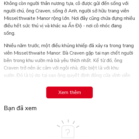
Không còn người thân nương tựa, cô được gửi đến sống với
người chú, ông Craven, sống ở Anh, người sở hữu trang viên
Misselthwaite Manor rộng lớn. Nơi đây cũng chứa đựng nhiều
điều hết sức thú vị và khác xa Ấn Độ - nơi cô nhóc đang
sống.
Nhiều năm trước, một điều khủng khiếp đã xảy ra trong trang
viên Misselthwaite Manor: Bà Craven gặp tai nạn chết người
bên trong khu vườn mà bà yêu thích nhất. Kể từ đó, ông
Craven trở nên ác cảm với ngôi nhà, đặc biệt là với khu
vườn. Đó là lý do tại sao ông quyết định đóng cửa vĩnh viễn
khu vườn và chôn vùi chiếc chìa khóa để không một ai có thể
đặt chân vào đó nữa.
Xem thêm
Khu vườn này và những bí ẩn xung quanh nó sẽ là điều mà
Bạn đã xem
Mary quan tâm đến. Cuốn sách chính là hành trình mà cô nhóc
Mary đi tìm bí mật ẩn sau khu vườn, bí ẩn hơn khi đó không
phải là bí mật duy nhất ở Misselthwaite bị che giấu.
Những miêu tả về khu vườn là điều mà hầu hết các bạn nhỏ