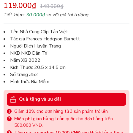
119.000₫
149.000₫
Tiết kiệm:
30.000₫
so với giá thị trường
Tên Nhà Cung Cấp Tân Việt
Tác giả Frances Hodgson Burnett
Người Dịch Huyền Trang
NXB NXB Dân Trí
Năm XB 2022
Kích Thước 20.5 x 14.5 cm
Số trang 352
Hình thức Bìa Mềm
Quà tặng và ưu đãi
Giảm 10%
cho đơn hàng từ 3 sản phẩm trở lên.
Miễn phí giao hàng
toàn quốc cho đơn hàng trên
500.000 VNĐ.
Tặng ngay
voucher 10.000 VNĐ
cho khách hàng theo