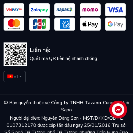
Liên hệ:
Quét mã QR liên hệ nhanh chóng
VI
© Bản quyền thuộc về
Công ty TNHH Tazano
.
Cung cấp bởi
Sapo
Liên hệ
Người đại diện: Nguyễn Đăng Sơn - MST/ĐKKD/QĐTL:
0107312178 được cấp lần đầu ngày 25/01/2016 Trụ sở:
Số 5 ngõ Dã Tương, phố Dã Tượng, phường Trần Hưng Đạo,