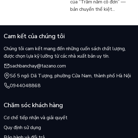
của “Trăm năm cô đơn” —
cuối cùng cũng phá sản" để xem Tần Mãn sẽ theo đuổi lại em
bản chuyển thể kiệt...
khoá dưới của anh ấy như thế nào nhé!
Cam kết của chúng tôi
Với cách xây dựng nhân vật thú vị cùng cốt truyện vô cùng dễ
Chúng tôi cam kết mang đến những cuốn sách chất lượng,
thương, hấp dẫn, tác giả Tương Tử Bối sẽ mang đến cho bạn
được chọn lựa kỹ lưỡng từ các nhà xuất bản uy tín.
một câu chuyện tình đủ vị, trọn vẹn, khó quên.
sachbanchay@tazano.com
Cùng đón đọc tập 3 của “Kẻ thù không đội trời chung của tôi
Số 5 ngõ Dã Tượng, phường Cửa Nam, thành phố Hà Nội
cuối cùng cũng phá sản" để xem Tần Mãn sẽ theo đuổi lại em
0944048868
khoá dưới của anh ấy như thế nào nhé!
Chăm sóc khách hàng
Cơ chế tiếp nhận và giải quyết
Quy định sử dụng
Bảo hành và đổi trả