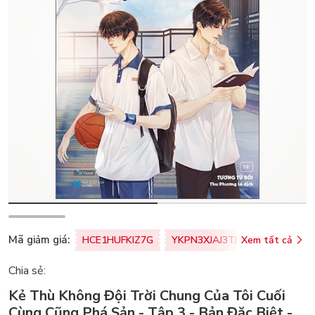
Mã giảm giá:
HCE1HUFKIZ7G
YKPN3XJAJ3TJ
Xem tất cả
77U0FSO8M
Chia sẻ:
Kẻ Thù Không Đội Trời Chung Của Tôi Cuối
Cùng Cũng Phá Sản - Tập 3 - Bản Đặc Biệt -