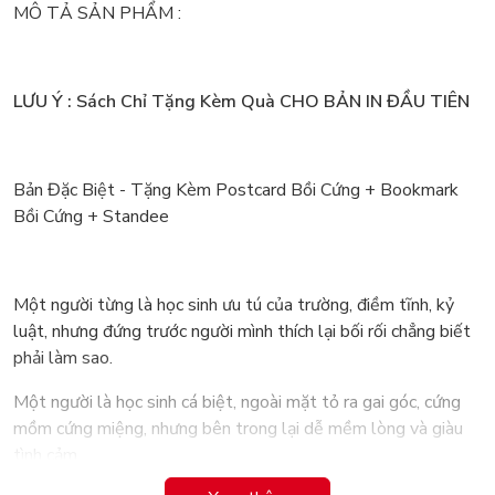
MÔ TẢ SẢN PHẨM :
LƯU Ý : Sách Chỉ Tặng Kèm Quà CHO BẢN IN ĐẦU TIÊN
Bản Đặc Biệt - Tặng Kèm Postcard Bồi Cứng + Bookmark
Bồi Cứng + Standee
Một người từng là học sinh ưu tú của trường, điềm tĩnh, kỷ
luật, nhưng đứng trước người mình thích lại bối rối chẳng biết
phải làm sao.
Một người là học sinh cá biệt, ngoài mặt tỏ ra gai góc, cứng
mồm cứng miệng, nhưng bên trong lại dễ mềm lòng và giàu
tình cảm.