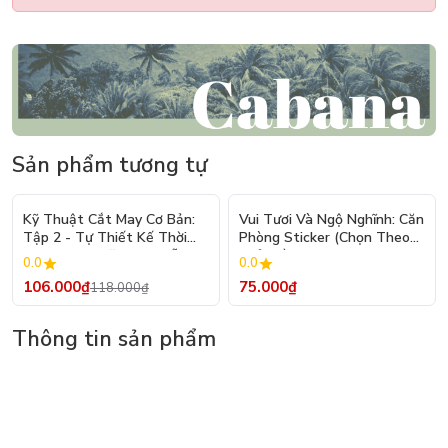
Sản phẩm tương tự
- 10%
Kỹ Thuật Cắt May Cơ Bản:
Vui Tươi Và Ngộ Nghĩnh: Căn
Tập 2 - Tự Thiết Kế Thời
Phòng Sticker (Chọn Theo
Trang Nam Nữ - Tạo Mẫu
Chủ Đề) - Hơn 250 Sticker
0.0
0.0
Rập - Kỹ Thuật Nhảy Size
106.000₫
75.000₫
118.000₫
Thông tin sản phẩm