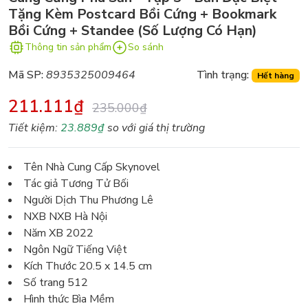
Tặng Kèm Postcard Bồi Cứng + Bookmark
Bồi Cứng + Standee (Số Lượng Có Hạn)
Thông tin sản phẩm
So sánh
Mã SP:
8935325009464
Tình trạng:
Hết hàng
211.111₫
235.000₫
Tiết kiệm:
23.889₫
so với giá thị trường
Tên Nhà Cung Cấp Skynovel
Tác giả Tương Tử Bối
Người Dịch Thu Phương Lê
NXB NXB Hà Nội
Năm XB 2022
Ngôn Ngữ Tiếng Việt
Kích Thước 20.5 x 14.5 cm
Số trang 512
Hình thức Bìa Mềm