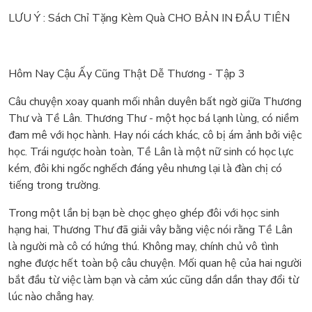
LƯU Ý : Sách Chỉ Tặng Kèm Quà CHO BẢN IN ĐẦU TIÊN
Hôm Nay Cậu Ấy Cũng Thật Dễ Thương - Tập 3
Câu chuyện xoay quanh mối nhân duyên bất ngờ giữa Thương
Thư và Tề Lân. Thương Thư - một học bá lạnh lùng, có niềm
đam mê với học hành. Hay nói cách khác, cô bị ám ảnh bởi việc
học. Trái ngược hoàn toàn, Tề Lân là một nữ sinh có học lực
kém, đôi khi ngốc nghếch đáng yêu nhưng lại là đàn chị có
tiếng trong trường.
Trong một lần bị bạn bè chọc ghẹo ghép đôi với học sinh
hạng hai, Thương Thư đã giải vây bằng việc nói rằng Tề Lân
là người mà cô có hứng thú. Không may, chính chủ vô tình
nghe được hết toàn bộ câu chuyện. Mối quan hệ của hai người
bắt đầu từ việc làm bạn và cảm xúc cũng dần dần thay đổi từ
lúc nào chẳng hay.