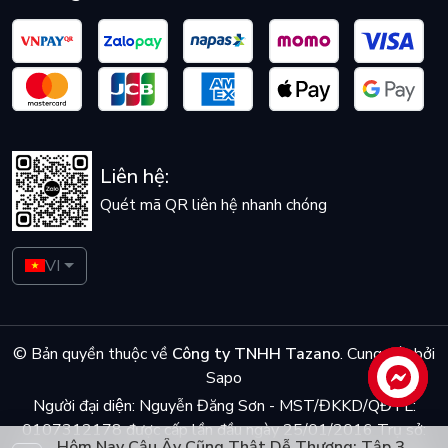
Liên hệ:
Quét mã QR liên hệ nhanh chóng
VI
© Bản quyền thuộc về
Công ty TNHH Tazano
.
Cung cấp bởi
Sapo
Liên hệ
Người đại diện: Nguyễn Đăng Sơn - MST/ĐKKD/QĐTL:
0107312178 được cấp lần đầu ngày 25/01/2016 Trụ sở:
Hôm Nay Cậu Ấy Cũng Thật Dễ Thương: Tập 3