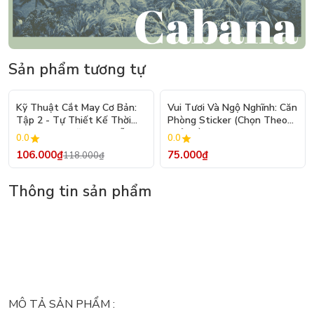
Sản phẩm tương tự
- 10%
Kỹ Thuật Cắt May Cơ Bản:
Vui Tươi Và Ngộ Nghĩnh: Căn
Tập 2 - Tự Thiết Kế Thời
Phòng Sticker (Chọn Theo
Trang Nam Nữ - Tạo Mẫu
Chủ Đề) - Hơn 250 Sticker
0.0
0.0
Rập - Kỹ Thuật Nhảy Size
106.000₫
75.000₫
118.000₫
Thông tin sản phẩm
MÔ TẢ SẢN PHẨM :