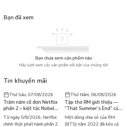
Bạn đã xem
Bạn chưa xem sản phẩm nào
Hãy lướt xem các sản phẩm nổi bật của chúng tôi!
Tin khuyến mãi
Thứ Sáu, 07/08/2026
Thứ Năm, 06/08/2026
Trăm năm cô đơn Netflix
Tập thơ RM giới thiệu —
phần 2 – kiệt tác Nobel
“That Summer’s End” của
trở lại màn ảnh, dòng
Lee Seong-bok ra mắt bản
Từ ngày 5/8/2026, Netflix
Một dòng chia sẻ của RM
người tìm đọc lại García
tiếng Anh sau 4 năm gây
chính thức phát hành phần 2
(BTS) năm 2022 đã kéo cả