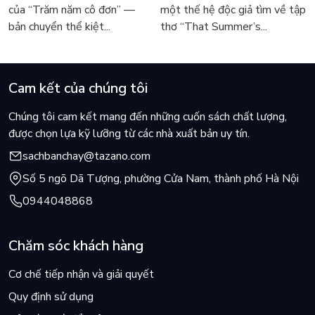
Márquez
sốt
của “Trăm năm cô đơn” —
một thế hệ độc giả tìm về tập
bản chuyển thể kiệt...
thơ “That Summer’s...
Cam kết của chúng tôi
Chúng tôi cam kết mang đến những cuốn sách chất lượng,
được chọn lựa kỹ lưỡng từ các nhà xuất bản uy tín.
sachbanchay@tazano.com
Số 5 ngõ Dã Tượng, phường Cửa Nam, thành phố Hà Nội
0944048868
Chăm sóc khách hàng
Cơ chế tiếp nhận và giải quyết
Quy định sử dụng