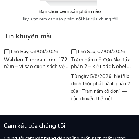
Bạn chưa xem sản phẩm nào
Hãy lướt xem các sản phẩm nổi bật của chúng tôi!
Tin khuyến mãi
Thứ Bảy, 08/08/2026
Thứ Sáu, 07/08/2026
Walden Thoreau tròn 172
Trăm năm cô đơn Netflix
năm – vì sao cuốn sách về
phần 2 – kiệt tác Nobel
hai năm sống trong rừng
trở lại màn ảnh, dòng
Từ ngày 5/8/2026, Netflix
vẫn chữa lành người đọc
người tìm đọc lại García
chính thức phát hành phần 2
hôm nay
Márquez
của “Trăm năm cô đơn” —
bản chuyển thể kiệt...
Cam kết của chúng tôi
Chúng tôi cam kết mang đến những cuốn sách chất lượng,