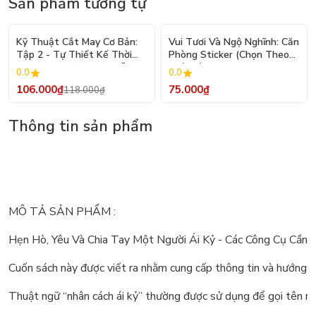
Sản phẩm tương tự
- 10%
Kỹ Thuật Cắt May Cơ Bản:
Vui Tươi Và Ngộ Nghĩnh: Căn
Tập 2 - Tự Thiết Kế Thời
Phòng Sticker (Chọn Theo
Trang Nam Nữ - Tạo Mẫu
Chủ Đề) - Hơn 250 Sticker
0.0
0.0
Rập - Kỹ Thuật Nhảy Size
106.000₫
75.000₫
118.000₫
Thông tin sản phẩm
MÔ TẢ SẢN PHẨM :
Hẹn Hò, Yêu Và Chia Tay Một Người Ái Kỷ - Các Công Cụ Cần 
Cuốn sách này được viết ra nhằm cung cấp thông tin và hướng dẫ
Thuật ngữ “nhân cách ái kỷ” thường được sử dụng để gọi tên một