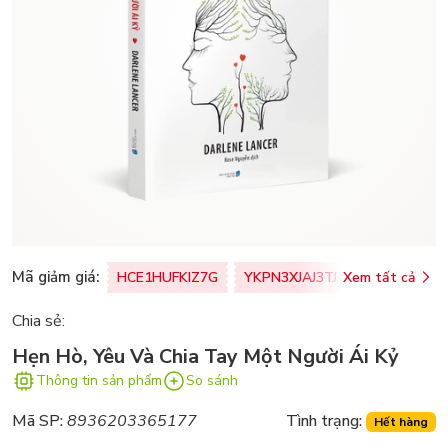
Mã giảm giá:
HCE1HUFKIZ7G
YKPN3XJAJ3TJ
Xem tất cả
77U0FSO8M
Chia sẻ:
Hẹn Hò, Yêu Và Chia Tay Một Người Ái Kỷ
Thông tin sản phẩm
So sánh
Mã SP:
8936203365177
Tình trạng:
Hết hàng