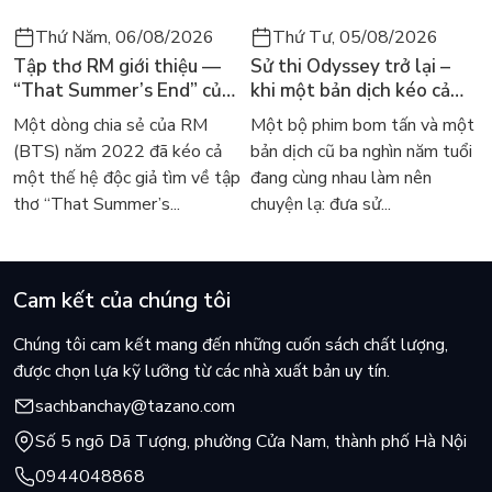
Thứ Năm, 06/08/2026
Thứ Tư, 05/08/2026
Tập thơ RM giới thiệu —
Sử thi Odyssey trở lại –
“That Summer’s End” của
khi một bản dịch kéo cả
Lee Seong-bok ra mắt bản
thế giới về với văn học
Một dòng chia sẻ của RM
Một bộ phim bom tấn và một
tiếng Anh sau 4 năm gây
kinh điển
(BTS) năm 2022 đã kéo cả
bản dịch cũ ba nghìn năm tuổi
sốt
một thế hệ độc giả tìm về tập
đang cùng nhau làm nên
thơ “That Summer’s...
chuyện lạ: đưa sử...
Cam kết của chúng tôi
Chúng tôi cam kết mang đến những cuốn sách chất lượng,
được chọn lựa kỹ lưỡng từ các nhà xuất bản uy tín.
sachbanchay@tazano.com
Số 5 ngõ Dã Tượng, phường Cửa Nam, thành phố Hà Nội
0944048868