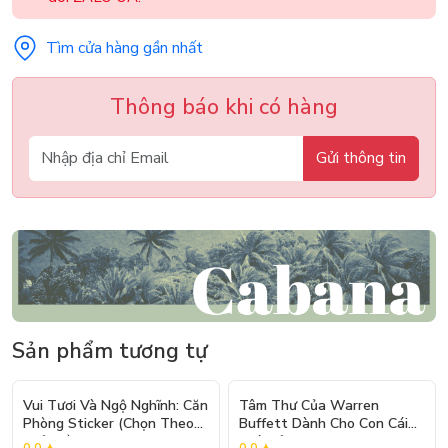
Tìm cửa hàng gần nhất
Thông báo khi có hàng
Gửi thông tin
Sản phẩm tương tự
- 10%
Vui Tươi Và Ngộ Nghĩnh: Căn
Tâm Thư Của Warren
Phòng Sticker (Chọn Theo
Buffett Dành Cho Con Cái
Chủ Đề) - Hơn 250 Sticker
(Tái Bản 2026)