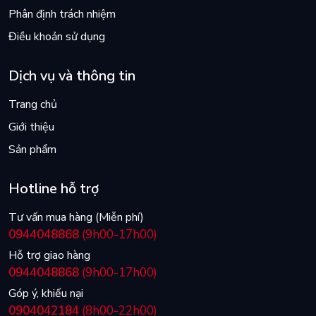
trong truyện đắm chìm hay khuynh hướng của tác giả trong
Phân định trách nhiệm
việc lấp đầy những khoảng trống lịch sử hoặc tương lai của
một nhân vật cụ thể ngay lập tức."
Điều khoản sử dụng
- tạp chí Words Without Borders
Dịch vụ và thông tin
Trang chủ
Giới thiệu
Sản phẩm
Hotline hỗ trợ
Tư vấn mua hàng (Miễn phí)
0944048868
(9h00-17h00)
Hỗ trợ giao hàng
0944048868
(9h00-17h00)
Góp ý, khiếu nại
0904042184
(8h00-22h00)