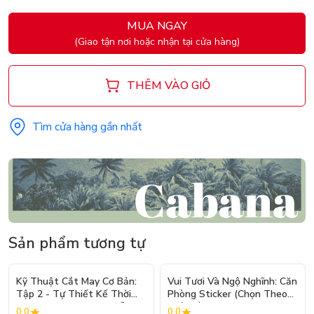
MUA NGAY
(Giao tận nơi hoặc nhận tại cửa hàng)
THÊM VÀO GIỎ
Tìm cửa hàng gần nhất
Sản phẩm tương tự
- 10%
Kỹ Thuật Cắt May Cơ Bản:
Vui Tươi Và Ngộ Nghĩnh: Căn
Tập 2 - Tự Thiết Kế Thời
Phòng Sticker (Chọn Theo
Trang Nam Nữ - Tạo Mẫu
Chủ Đề) - Hơn 250 Sticker
0.0
0.0