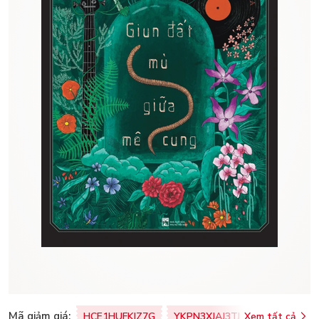
Mã giảm giá:
HCE1HUFKIZ7G
YKPN3XJAJ3TJ
Xem tất cả
77U0FSO8M