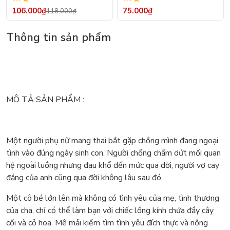
Rập - Kỹ Thuật Nhảy Size
106.000₫
75.000₫
118.000₫
Thông tin sản phẩm
MÔ TẢ SẢN PHẨM :
Một người phụ nữ mang thai bắt gặp chồng mình đang ngoại
tình vào đúng ngày sinh con. Người chồng chấm dứt mối quan
hệ ngoài luồng nhưng đau khổ đến mức qua đời; người vợ cay
đắng của anh cũng qua đời không lâu sau đó.
Một cô bé lớn lên mà không có tình yêu của mẹ, tình thương
của cha, chỉ có thể làm bạn với chiếc lồng kính chứa đầy cây
cối và cỏ hoa. Mê mải kiếm tìm tình yêu đích thực và nồng