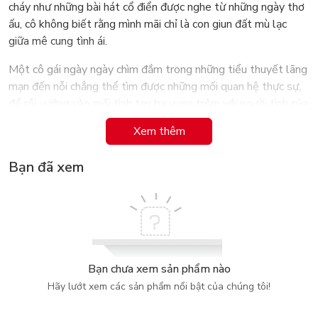
cháy như những bài hát cổ điển được nghe từ những ngày thơ
ấu, cô không biết rằng mình mãi chỉ là con giun đất mù lạc
giữa mê cung tình ái.
Một cô gái ngày ngày chìm đắm trong những tiểu thuyết lãng
mạn đến nỗi chẳng thể tìm được những mối quan hệ thực sự,
để rồi vướng vào mối tình tay ba vụng trộm với người tình của
em gái mình.
Xem thêm
Một chàng trai mồ côi mẹ từ khi còn bé, lang thang khắp nơi
Bạn đã xem
cùng chốn chỉ để tìm kiếm cái gọi là cảm giác được thuộc về,
cảm giác về một gia đình trọn vẹn mãi chỉ có trong giấc mơ.
Không ai trong số họ có thể an toàn thoát khỏi mê cung số
phận đan xen của chính mình.
(Trích bìa 4)
Bạn chưa xem sản phẩm nào
Cuốn sách là câu chuyện về hai chị em hoạt bát, Chalika và
Hãy lướt xem các sản phẩm nổi bật của chúng tôi!
Chareeya, khi họ loạng choạng qua những chuyến khám phá