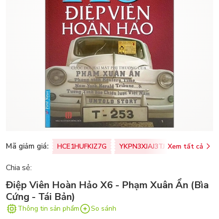
Mã giảm giá:
HCE1HUFKIZ7G
YKPN3XJAJ3TJ
Xem tất cả
77U0FSO8M
Chia sẻ:
Điệp Viên Hoàn Hảo X6 - Phạm Xuân Ẩn (Bìa
Cứng - Tái Bản)
Thông tin sản phẩm
So sánh