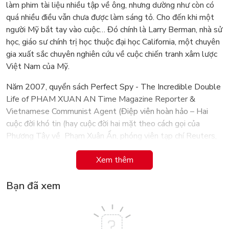
làm phim tài liệu nhiều tập về ông, nhưng dường như còn có
quá nhiều điều vẫn chưa được làm sáng tỏ. Cho đến khi một
người Mỹ bắt tay vào cuộc… Đó chính là Larry Berman, nhà sử
học, giáo sư chính trị học thuộc đại học California, một chuyên
gia xuất sắc chuyên nghiên cứu về cuộc chiến tranh xâm lược
Việt Nam của Mỹ.
Năm 2007, quyển sách Perfect Spy - The Incredible Double
Life of PHAM XUAN AN Time Magazine Reporter &
Vietnamese Communist Agent (Điệp viên hoàn hảo – Hai
cuộc đời khó tin (hay cuộc đời hai mặt theo cách gọi của
Phương Tây về Phạm Xuân Ẩn, phóng viên tạp chí Reuters,
Time và tướng tình báo Cộng sản Việt Nam)) của Larry
Xem thêm
Berman được xuất bản lần đầu tiên tại Mỹ đã gây chấn động
dư luận Mỹ, kiều bào Việt Nam ở Mỹ và cả ở Việt Nam. Vì
Bạn đã xem
trước khi quyển sách này ra đời, rất ít người biết và hiểu về
tướng tình báo Phạm Xuân Ẩn, mặc dù ông là một nhân vật
huyền thoại của chiến tranh Việt Nam. Có lẽ bởi vì cuộc đời
của Phạm Xuân Ẩn, cũng giống như tên của ông, chứa đựng