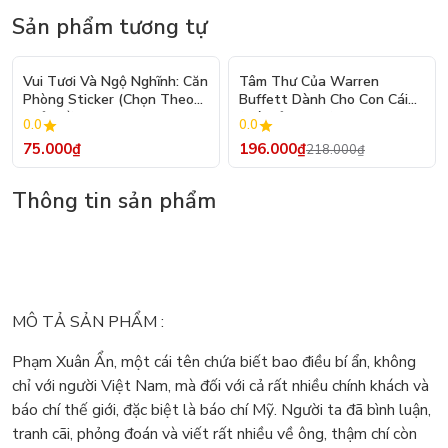
Sản phẩm tương tự
- 10%
Vui Tươi Và Ngộ Nghĩnh: Căn
Tâm Thư Của Warren
Phòng Sticker (Chọn Theo
Buffett Dành Cho Con Cái
Chủ Đề) - Hơn 250 Sticker
(Tái Bản 2026)
0.0
0.0
75.000₫
196.000₫
218.000₫
Thông tin sản phẩm
MÔ TẢ SẢN PHẨM :
Phạm Xuân Ẩn, một cái tên chứa biết bao điều bí ẩn, không
chỉ với người Việt Nam, mà đối với cả rất nhiều chính khách và
báo chí thế giới, đặc biệt là báo chí Mỹ. Người ta đã bình luận,
tranh cãi, phỏng đoán và viết rất nhiều về ông, thậm chí còn