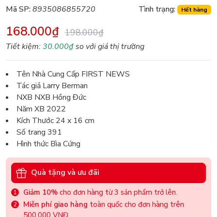
Mã SP:
8935086855720
Tình trạng:
Hết hàng
168.000₫
198.000₫
Tiết kiệm:
30.000₫
so với giá thị trường
Tên Nhà Cung Cấp FIRST NEWS
Tác giả Larry Berman
NXB NXB Hồng Đức
Năm XB 2022
Kích Thước 24 x 16 cm
Số trang 391
Hình thức Bìa Cứng
Quà tặng và ưu đãi
Giảm 10%
cho đơn hàng từ 3 sản phẩm trở lên.
Miễn phí giao hàng
toàn quốc cho đơn hàng trên
500.000 VNĐ.