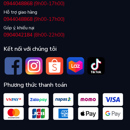
tuyệt đối từ những đối thủ của mình! Hàng loạt các chính
0944048868
(9h00-17h00)
khách, nhà ngoại giao, nhà nghiên cứu… từ Mỹ nva2 trên thế
Hỗ trợ giao hàng
giới khi đến Việt Nam đều mong muốn được diện kiến ông là
0944048868
(9h00-17h00)
một minh chứng!
Góp ý, khiếu nại
0904042184
(8h00-22h00)
Kết nối với chúng tôi
Phương thức thanh toán