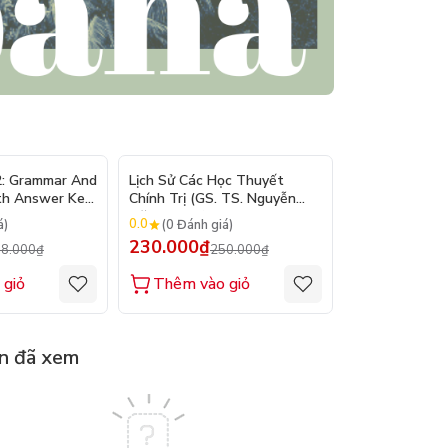
- 10%
- 8%
2: Grammar And
Lịch Sử Các Học Thuyết
Nhập Môn Du L
th Answer Key
Chính Trị (GS. TS. Nguyễn
Trần Đức Than
Đăng Dung)
2026
0.0
0.0
á)
(0 Đánh giá)
(0 Đánh gi
230.000₫
160.000₫
8.000₫
250.000₫
1
 giỏ
Thêm vào giỏ
Thêm vào
n đã xem