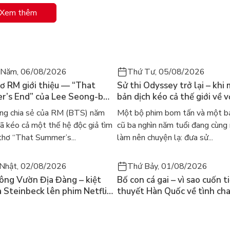
Xem thêm
ên thành, có thể nhìn ra được lúc viết mấy chữ này, vị đế
n trả lời một chữ.
 Năm, 06/08/2026
Thứ Tư, 05/08/2026
ơ RM giới thiệu — “That
Sử thi Odyssey trở lại – khi
’s End” của Lee Seong-bok
bản dịch kéo cả thế giới về v
 bản tiếng Anh sau 4 năm
học kinh điển
ng chia sẻ của RM (BTS) năm
Một bộ phim bom tấn và một bả
t
 kéo cả một thế hệ độc giả tìm
cũ ba nghìn năm tuổi đang cùng
thơ “That Summer’s...
làm nên chuyện lạ: đưa sử...
Nhật, 02/08/2026
Thứ Bảy, 01/08/2026
ông Vườn Địa Đàng – kiệt
Bố con cá gai – vì sao cuốn t
a Steinbeck lên phim Netflix
thuyết Hàn Quốc về tình ch
 hỏi “con người có quyền
lại khiến cả mạng xã hội bật
iều thiện?”
mùa hè này