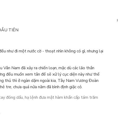
 ĐẦU TIÊN
ều như đi một nước cờ - thoạt nhìn không có gì, nhưng lại
u Vân Nam đã xảy ra chiến loạn, mặc dù các lão thần
ưng đều muốn xem tân đế sẽ xử lý cục diện này như thế
ộng thủ thì ở ngàn dặm ngoài kia, Tây Nam Vương Đoàn
ẻ tre, chưa quá nửa năm đã bình định giặc cỏ.
 tay đóng dấu, hạ lệnh đưa mật hàm khẩn cấp tám trăm
?