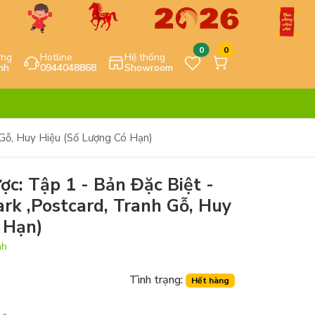
0
0
ựng
Hotline
Hệ thống
nh
0944048868
Showroom
Gỗ, Huy Hiệu (Số Lượng Có Hạn)
c: Tập 1 - Bản Đặc Biệt -
k ,Postcard, Tranh Gỗ, Huy
 Hạn)
nh
Tình trạng:
Hết hàng