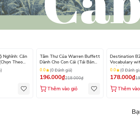
- 10%
ộ Nghĩnh: Căn
Tâm Thư Của Warren Buffett
Destination B
 (Chọn Theo
Dành Cho Con Cái (Tái Bản
Vocabulary wi
250 Sticker
2026)
(Tái Bản 2025)
0.0
0.0
á)
(0 Đánh giá)
(0 Đánh gi
196.000₫
178.000₫
218.000₫
19
Thêm vào giỏ
Thêm vào
Bạ