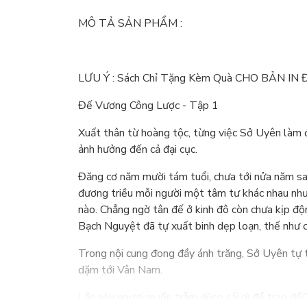
MÔ TẢ SẢN PHẨM :
LƯU Ý : Sách Chỉ Tặng Kèm Quà CHO BẢN IN
Đế Vương Công Lược - Tập 1
Xuất thân từ hoàng tộc, từng việc Sở Uyên làm đ
ảnh hưởng đến cả đại cục.
Đăng cơ năm mười tám tuổi, chưa tới nửa năm sa
đương triều mỗi người một tâm tư khác nhau nh
nào. Chẳng ngờ tân đế ở kinh đô còn chưa kịp đ
Bạch Nguyệt đã tự xuất binh dẹp loạn, thế như ch
Trong nội cung đong đầy ánh trăng, Sở Uyên tự
dặm tới Vân Nam.
Lần này ngươi muốn trẫm dùng cái gì để trao đổi