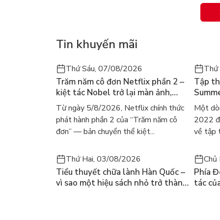
Nét chữ cứng cỏi thấm qua mặt sau trang giấy tuy
vương trẻ tuổi đã phẫn nộ ra sao.
Tin khuyến mãi
Đoàn Bạch Nguyệt thong thả mở giấy ra, bình thả
Ngươi.
Thứ Sáu, 07/08/2026
Thứ
Trăm năm cô đơn Netflix phần 2 –
Tập th
kiệt tác Nobel trở lại màn ảnh,
Summer
dòng người tìm đọc lại García
ra mắt
Từ ngày 5/8/2026, Netflix chính thức
Một dò
Márquez
gây số
phát hành phần 2 của “Trăm năm cô
2022 đã
đơn” — bản chuyển thể kiệt...
về tập 
Thứ Hai, 03/08/2026
Chủ 
Tiểu thuyết chữa lành Hàn Quốc –
Phía Đ
vì sao một hiệu sách nhỏ trở thành
tác củ
cuốn bán chạy nhất thế giới?
và câu
chọn đ