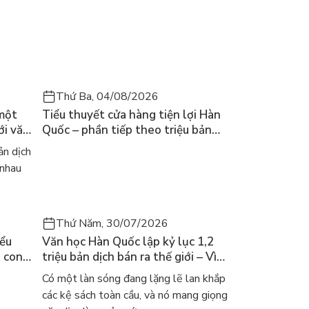
Thứ Ba, 04/08/2026
 một
Tiểu thuyết cửa hàng tiện lợi Hàn
ới văn
Quốc – phần tiếp theo triệu bản
của Kim Ho-yeon ra thế giới
n dịch
 nhau
Thứ Năm, 30/07/2026
iểu
Văn học Hàn Quốc lập kỷ lục 1,2
a con
triệu bản dịch bán ra thế giới – Vì
 khóc
sao cả thế giới đang đọc sách Hàn?
Có một làn sóng đang lặng lẽ lan khắp
các kệ sách toàn cầu, và nó mang giọng