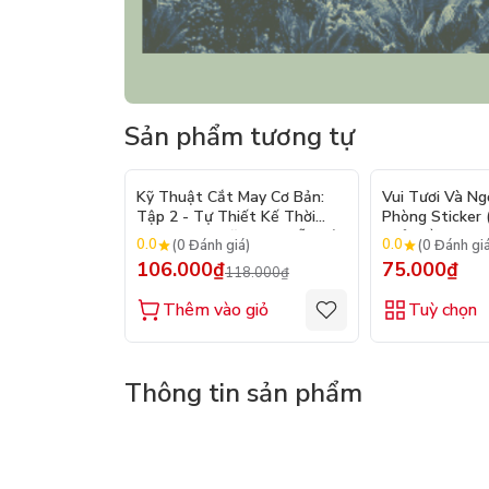
Sản phẩm tương tự
- 10%
Kỹ Thuật Cắt May Cơ Bản:
Vui Tươi Và Ng
Tập 2 - Tự Thiết Kế Thời
Phòng Sticker
Trang Nam Nữ - Tạo Mẫu Rập
Chủ Đề) - Hơn 
0.0
0.0
(0 Đánh giá)
(0 Đánh gi
- Kỹ Thuật Nhảy Size
106.000₫
75.000₫
118.000₫
Thêm vào giỏ
Tuỳ chọn
Thông tin sản phẩm