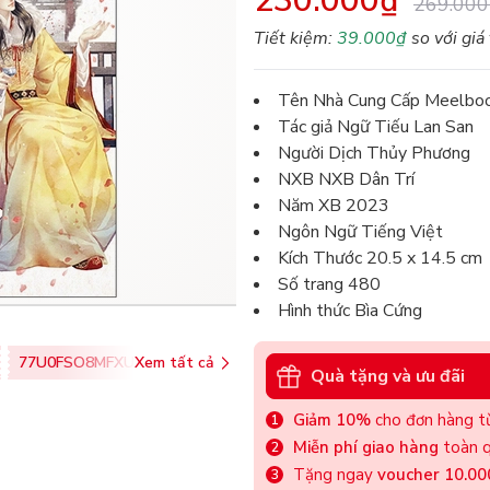
230.000₫
269.000
Tiết kiệm:
39.000₫
so với giá
Tên Nhà Cung Cấp Meelbo
Tác giả Ngữ Tiếu Lan San
Người Dịch Thủy Phương
NXB NXB Dân Trí
Năm XB 2023
Ngôn Ngữ Tiếng Việt
Kích Thước 20.5 x 14.5 cm
Số trang 480
Hình thức Bìa Cứng
77U0FSO8MFXU
Xem tất cả
Quà tặng và ưu đãi
Giảm 10%
cho đơn hàng từ
Miễn phí giao hàng
toàn q
Tặng ngay
voucher 10.0