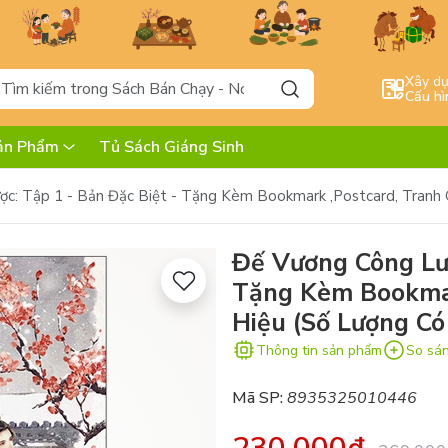
Xây d
Cấu hì
ản Phẩm
Tủ Sách Giáng Sinh
c: Tập 1 - Bản Đặc Biệt - Tặng Kèm Bookmark ,Postcard, Tranh 
Đế Vương Công Lượ
Tặng Kèm Bookmar
Hiệu (Số Lượng Có
Thông tin sản phẩm
So sá
Mã SP:
8935325010446