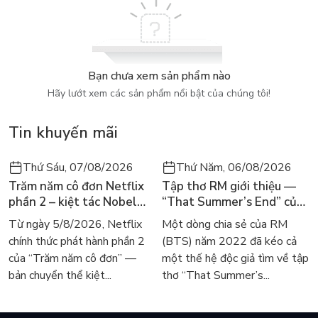
Bạn chưa xem sản phẩm nào
Hãy lướt xem các sản phẩm nổi bật của chúng tôi!
Tin khuyến mãi
Thứ Sáu, 07/08/2026
Thứ Năm, 06/08/2026
Trăm năm cô đơn Netflix
Tập thơ RM giới thiệu —
phần 2 – kiệt tác Nobel
“That Summer’s End” của
trở lại màn ảnh, dòng
Lee Seong-bok ra mắt bản
Từ ngày 5/8/2026, Netflix
Một dòng chia sẻ của RM
người tìm đọc lại García
tiếng Anh sau 4 năm gây
chính thức phát hành phần 2
(BTS) năm 2022 đã kéo cả
Márquez
sốt
của “Trăm năm cô đơn” —
một thế hệ độc giả tìm về tập
bản chuyển thể kiệt...
thơ “That Summer’s...