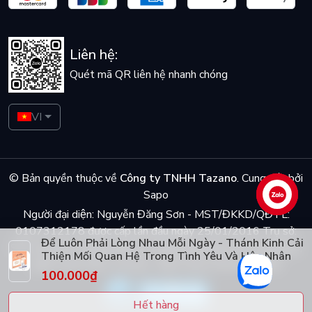
Liên hệ:
Quét mã QR liên hệ nhanh chóng
VI
© Bản quyền thuộc về
Công ty TNHH Tazano
.
Cung cấp bởi
Sapo
Liên hệ
Người đại diện: Nguyễn Đăng Sơn - MST/ĐKKD/QĐTL:
0107312178 được cấp lần đầu ngày 25/01/2016 Trụ sở:
Để Luôn Phải Lòng Nhau Mỗi Ngày - Thánh Kinh Cải
Số 5 ngõ Dã Tương, phố Dã Tượng, phường Trần Hưng Đạo,
Thiện Mối Quan Hệ Trong Tình Yêu Và Hôn Nhân
quận Hoàn Kiếm, Hà Nội - Điện thoại: 0944048868
100.000₫
Hết hàng