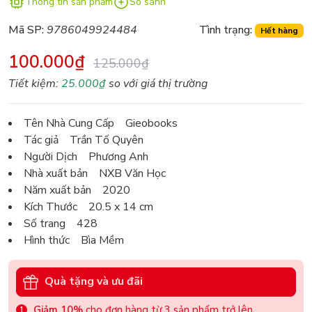
Thông tin sản phẩm
So sánh
Mã SP:
9786049924484
Tình trạng:
Hết hàng
100.000₫
125.000₫
Tiết kiệm:
25.000₫
so với giá thị trường
Tên Nhà Cung Cấp Gieobooks
Tác giả Trần Tố Quyên
Người Dịch Phương Anh
Nhà xuất bản NXB Văn Học
Năm xuất bản 2020
Kích Thước 20.5 x 14 cm
Số trang 428
Hình thức Bìa Mềm
Quà tặng và ưu đãi
Giảm 10%
cho đơn hàng từ 3 sản phẩm trở lên.