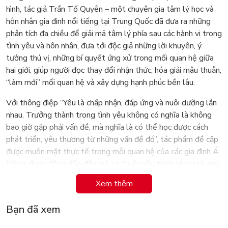
hình, tác giả Trần Tố Quyên – một chuyên gia tâm lý học và
hôn nhân gia đình nổi tiếng tại Trung Quốc đã đưa ra những
phân tích đa chiều để giải mã tâm lý phía sau các hành vi trong
tình yêu và hôn nhân, đưa tới độc giả những lời khuyên, ý
tưởng thú vị, những bí quyết ứng xử trong mối quan hệ giữa
hai giới, giúp người đọc thay đổi nhận thức, hóa giải mâu thuẫn,
“làm mới” mối quan hệ và xây dựng hạnh phúc bền lâu.
Với thông điệp “Yêu là chấp nhận, đáp ứng và nuôi dưỡng lẫn
nhau. Trưởng thành trong tình yêu không có nghĩa là không
bao giờ gặp phải vấn đề, mà nghĩa là có thể học được cách
phát triển, yêu thương từ những vấn đề đó”, tác phẩm đề cập
được muôn mặt thực tế trong mỗi quan hệ của các gia đình Á
Đông, được đông đảo độc giả tại Quốc yêu thích và coi là như
kim chỉ nam trong tình yêu và hôn nhân.
Xem thêm
Bạn đã xem