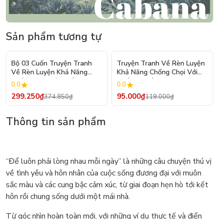
Sản phẩm tương tự
- 20%
- 20%
Bộ 03 Cuốn Truyện Tranh
Truyện Tranh Về Rèn Luyện
Về Rèn Luyện Khả Năng
Khả Năng Chống Chọi Với
Chống Chọi Với Thất Bại
Thất Bại Dành Cho Học Sinh
0.0
0.0
Dành Cho Học Sinh Tiểu Học
Tiểu Học - Khả Năng Chịu
299.250₫
95.000₫
374.850₫
119.000₫
Đựng Thất Bại
Thông tin sản phẩm
“Để luôn phải lòng nhau mỗi ngày” là những câu chuyện thú vị
về tình yêu và hôn nhân của cuộc sống đương đại với muôn
sắc màu và các cung bậc cảm xúc, từ giai đoạn hẹn hò tới kết
hôn rồi chung sống dưới một mái nhà.
Từ góc nhìn hoàn toàn mới, với những ví dụ thực tế và điển