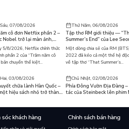
Sáu, 07/08/2026
Thứ Năm, 06/08/2026
ăm cô đơn Netflix phần 2 –
Tập thơ RM giới thiệu — “T
ác Nobel trở lại màn ảnh,
Summer’s End” của Lee Se
gười tìm đọc lại García
ra mắt bản tiếng Anh sau 4
 5/8/2026, Netflix chính thức
Một dòng chia sẻ của RM (BTS
ez
gây sốt
nh phần 2 của “Trăm năm cô
2022 đã kéo cả một thế hệ độc
bản chuyển thể kiệt...
về tập thơ “That Summer’s...
Hai, 03/08/2026
Chủ Nhật, 02/08/2026
huyết chữa lành Hàn Quốc –
Phía Đông Vườn Địa Đàng – 
 một hiệu sách nhỏ trở thành
tác của Steinbeck lên phim 
án chạy nhất thế giới?
và câu hỏi “con người có quy
chọn điều thiện?”
 sóc khách hàng
Chính sách bán hàng
tiếp nhận và giải quyết
Chính sách bảo mật