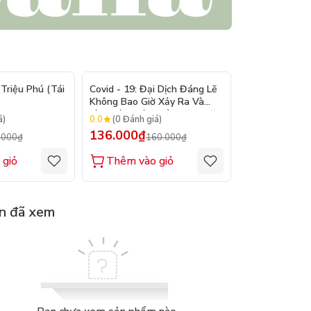
- 15%
- 15%
Triệu Phú (Tái
Covid - 19: Đại Dịch Đáng Lẽ
Bản Lĩnh Lên 
Không Bao Giờ Xảy Ra Và
Làm Cách Nào Để Ngăn Chặn
0.0
0.0
á)
(0 Đánh giá)
(0 Đánh gi
Đại Dịch Kế Tiếp
136.000₫
128.000₫
.000₫
160.000₫
1
 giỏ
Thêm vào giỏ
Thêm vào
n đã xem