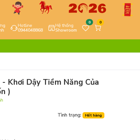
0
0
ựng
Hotline
Hệ thống
nh
0944048868
Showroom
 - Khơi Dậy Tiềm Năng Của
n )
nh
Tình trạng:
Hết hàng