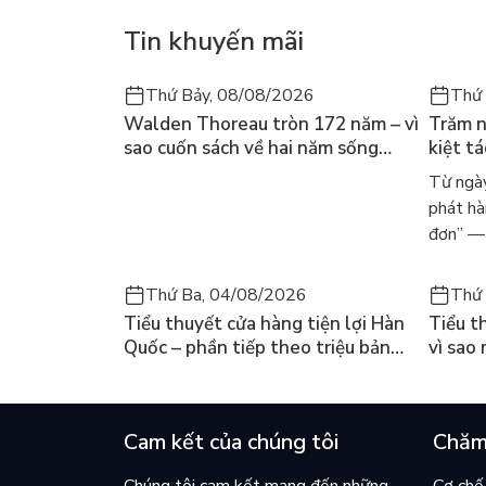
Khơi dậy tiềm năng của bé - Mình tự đi ị.
Tin khuyến mãi
Thứ Bảy, 08/08/2026
Thứ 
Walden Thoreau tròn 172 năm – vì
Trăm n
sao cuốn sách về hai năm sống
kiệt t
trong rừng vẫn chữa lành người
dòng n
Từ ngày
đọc hôm nay
Márqu
phát hà
đơn” — 
Thứ Ba, 04/08/2026
Thứ 
Tiểu thuyết cửa hàng tiện lợi Hàn
Tiểu t
Quốc – phần tiếp theo triệu bản
vì sao
của Kim Ho-yeon ra thế giới
cuốn b
Cam kết của chúng tôi
Chăm
Chúng tôi cam kết mang đến những
Cơ chế 