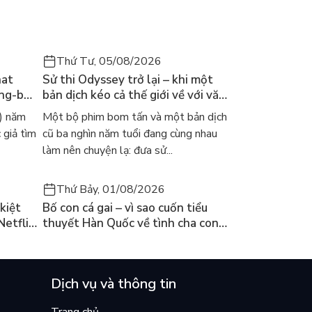
Thứ Tư, 05/08/2026
hat
Sử thi Odyssey trở lại – khi một
ong-bok
bản dịch kéo cả thế giới về với văn
 năm
học kinh điển
) năm
Một bộ phim bom tấn và một bản dịch
 giả tìm
cũ ba nghìn năm tuổi đang cùng nhau
làm nên chuyện lạ: đưa sử...
Thứ Bảy, 01/08/2026
kiệt
Bố con cá gai – vì sao cuốn tiểu
Netflix
thuyết Hàn Quốc về tình cha con
ền
lại khiến cả mạng xã hội bật khóc
mùa hè này
Dịch vụ và thông tin
Trang chủ