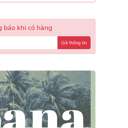
 báo khi có hàng
Gửi thông tin