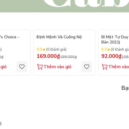
- 20%
- 15%
's Choice -
Định Mệnh Và Cuồng Nộ
Bí Mật Tư Duy 
Bản 2021)
0.0
0.0
á)
(0 Đánh giá)
(0 Đánh gi
169.000₫
92.000₫
0₫
199.000₫
108
giỏ
Thêm vào giỏ
Thêm vào
Bạ
é