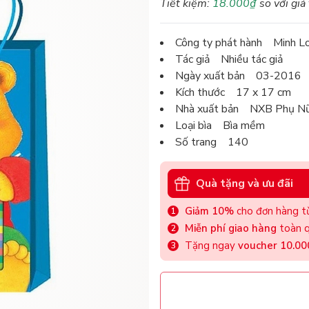
Tiết kiệm:
18.000₫
so với giá
Công ty phát hành Minh L
Tác giả Nhiều tác giả
Ngày xuất bản 03-2016
Kích thước 17 x 17 cm
Nhà xuất bản NXB Phụ N
Loại bìa Bìa mềm
Số trang 140
Quà tặng và ưu đãi
Giảm 10%
cho đơn hàng từ
Miễn phí giao hàng
toàn q
Tặng ngay
voucher 10.0