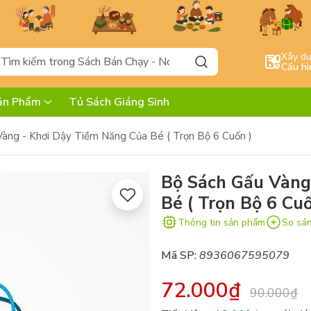
Xây d
Cấu hì
ản Phẩm
Tủ Sách Giáng Sinh
àng - Khơi Dậy Tiềm Năng Của Bé ( Trọn Bộ 6 Cuốn )
Bộ Sách Gấu Vàng
Bé ( Trọn Bộ 6 Cuố
Thông tin sản phẩm
So sá
Mã SP:
8936067595079
72.000₫
90.000₫