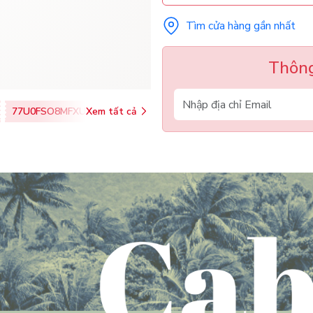
Tìm cửa hàng gần nhất
Thông
77U0FSO8MFXU
Xem tất cả