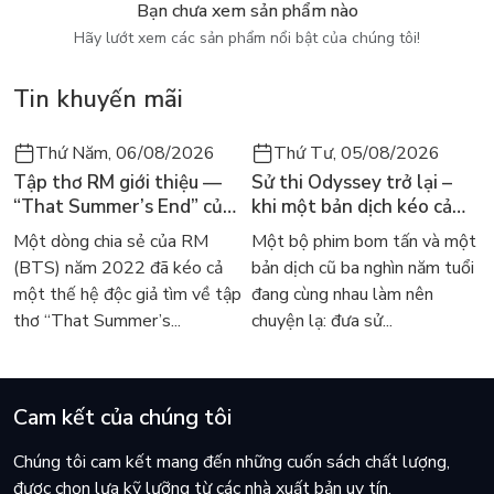
Bạn chưa xem sản phẩm nào
Hãy lướt xem các sản phẩm nổi bật của chúng tôi!
Tin khuyến mãi
Thứ Năm, 06/08/2026
Thứ Tư, 05/08/2026
Tập thơ RM giới thiệu —
Sử thi Odyssey trở lại –
“That Summer’s End” của
khi một bản dịch kéo cả
Lee Seong-bok ra mắt bản
thế giới về với văn học
Một dòng chia sẻ của RM
Một bộ phim bom tấn và một
tiếng Anh sau 4 năm gây
kinh điển
(BTS) năm 2022 đã kéo cả
bản dịch cũ ba nghìn năm tuổi
sốt
một thế hệ độc giả tìm về tập
đang cùng nhau làm nên
thơ “That Summer’s...
chuyện lạ: đưa sử...
Cam kết của chúng tôi
Chúng tôi cam kết mang đến những cuốn sách chất lượng,
được chọn lựa kỹ lưỡng từ các nhà xuất bản uy tín.