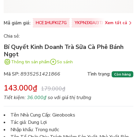
Mã giảm giá:
HCE1HUFKIZ7G
YKPN3XJAJ3TJ
Xem tất cả
77U0FSO8M
Chia sẻ:
Bí Quyết Kinh Doanh Trà Sữa Cà Phê Bánh
Ngọt
Thông tin sản phẩm
So sánh
Mã SP:
8935251421866
Tình trạng:
Còn hàng
143.000₫
179.000₫
Tiết kiệm:
36.000₫
so với giá thị trường
Tên Nhà Cung Cấp: Gieobooks
Tác giả: Dung Lợi
Nhập khẩu: Trong nước