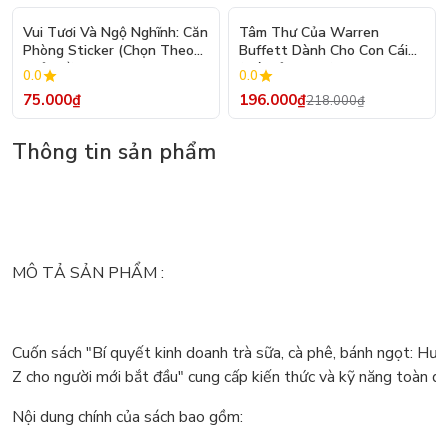
- 10%
Vui Tươi Và Ngộ Nghĩnh: Căn
Tâm Thư Của Warren
Phòng Sticker (Chọn Theo
Buffett Dành Cho Con Cái
Chủ Đề) - Hơn 250 Sticker
(Tái Bản 2026)
0.0
0.0
75.000₫
196.000₫
218.000₫
Thông tin sản phẩm
MÔ TẢ SẢN PHẨM :
Cuốn sách "Bí quyết kinh doanh trà sữa, cà phê, bánh ngọt: Hư
Z cho người mới bắt đầu" cung cấp kiến thức và kỹ năng toàn di
Nội dung chính của sách bao gồm: