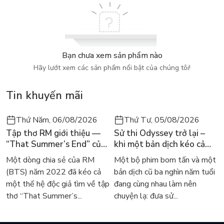
Bạn chưa xem sản phẩm nào
Hãy lướt xem các sản phẩm nổi bật của chúng tôi!
Tin khuyến mãi
Thứ Năm, 06/08/2026
Thứ Tư, 05/08/2026
Tập thơ RM giới thiệu —
Sử thi Odyssey trở lại –
“That Summer’s End” của
khi một bản dịch kéo cả
Lee Seong-bok ra mắt bản
thế giới về với văn học
Một dòng chia sẻ của RM
Một bộ phim bom tấn và một
tiếng Anh sau 4 năm gây
kinh điển
(BTS) năm 2022 đã kéo cả
bản dịch cũ ba nghìn năm tuổi
sốt
một thế hệ độc giả tìm về tập
đang cùng nhau làm nên
thơ “That Summer’s...
chuyện lạ: đưa sử...