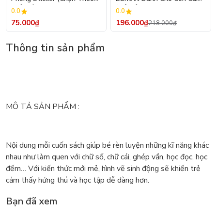
Chủ Đề) - Hơn 250 Sticker
(Tái Bản 2026)
0.0
0.0
75.000₫
196.000₫
218.000₫
Thông tin sản phẩm
MÔ TẢ SẢN PHẨM :
Nội dung mỗi cuốn sách giúp bé rèn luyện những kĩ năng khác
nhau như làm quen với chữ số, chữ cái, ghép vần, học đọc, học
đếm… Với kiến thức mới mẻ, hình vẽ sinh động sẽ khiến trẻ
cảm thấy hứng thú và học tập dễ dàng hơn.
Bạn đã xem