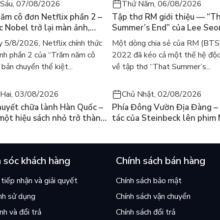
óa Giấc mơ của ngài Dollargut nhanh chóng chiếm vị trí
Sáu, 07/08/2026
Thứ Năm, 06/08/2026
ách của năm” trên nhiều trang bán sách trực tuyến lớn và
ăm cô đơn Netflix phần 2 –
Tập thơ RM giới thiệu — “T
park, Aladin...
ác Nobel trở lại màn ảnh,
Summer’s End” của Lee Se
gười tìm đọc lại García
ra mắt bản tiếng Anh sau 4
 5/8/2026, Netflix chính thức
Một dòng chia sẻ của RM (BTS
ez
gây sốt
nh phần 2 của “Trăm năm cô
2022 đã kéo cả một thế hệ độc
bản chuyển thể kiệt...
về tập thơ “That Summer’s...
Hai, 03/08/2026
Chủ Nhật, 02/08/2026
huyết chữa lành Hàn Quốc –
Phía Đông Vườn Địa Đàng – 
 một hiệu sách nhỏ trở thành
tác của Steinbeck lên phim 
án chạy nhất thế giới?
và câu hỏi “con người có quy
chọn điều thiện?”
 sóc khách hàng
Chính sách bán hàng
tiếp nhận và giải quyết
Chính sách bảo mật
nh sử dụng
Chính sách vận chuyển
h và đổi trả
Chính sách đổi trả