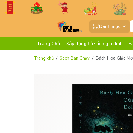
Danh mục
Trang Chủ
Xây dựng tủ sách gia đình
S
Trang chủ
Sách Bán Chạy
Bách Hóa Giấc Mơ