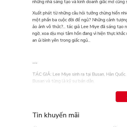
những nhà sáng tạo và kinh doanh giấc mơ cũng
Xuất phát từ những câu hỏi tưởng chừng hiển nhiê
một phần ba cuộc đời để ngủ? Những cảnh tượng 
ảo ảnh vô thức?... tác giả Lee Miye đã sáng tạo
ngờ, xoa dịu mọi tâm hồn đang vì hiện thực khắc
an ủi bình yên trong giấc ngủ...
---
TÁC GIẢ: Lee Miye sinh ra tại Busan, Hàn Quốc. 
Busan và từng là kỹ sư bán dẫn.
Bách hóa Giấc mơ của ngài Dollargut là tác phẩ
truyện dài kỳ với tiêu đề “Giấc mơ bạn đặt hiện 
Tin khuyến mãi
mở dự án huy động vốn cộng đồng và cuối cùng đ