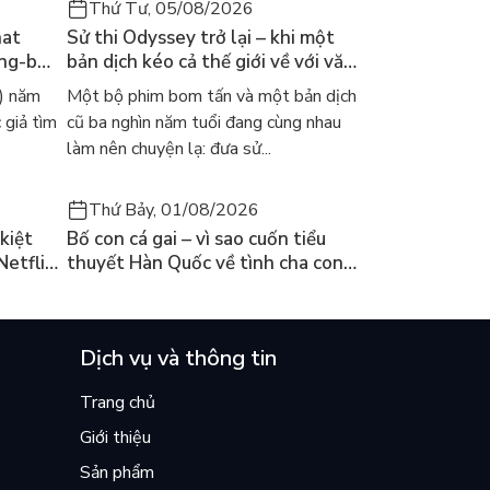
Thứ Tư, 05/08/2026
hat
Sử thi Odyssey trở lại – khi một
ong-bok
bản dịch kéo cả thế giới về với văn
 năm
học kinh điển
) năm
Một bộ phim bom tấn và một bản dịch
 giả tìm
cũ ba nghìn năm tuổi đang cùng nhau
làm nên chuyện lạ: đưa sử...
Thứ Bảy, 01/08/2026
kiệt
Bố con cá gai – vì sao cuốn tiểu
Netflix
thuyết Hàn Quốc về tình cha con
ền
lại khiến cả mạng xã hội bật khóc
mùa hè này
Dịch vụ và thông tin
Trang chủ
Giới thiệu
Sản phẩm