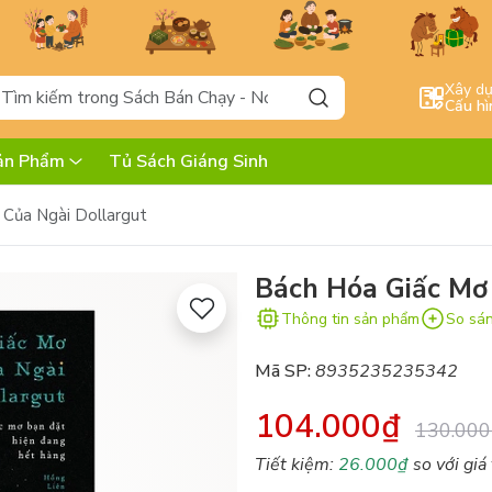
Xây d
Cấu hì
ản Phẩm
Tủ Sách Giáng Sinh
 Của Ngài Dollargut
Bách Hóa Giấc Mơ
Thông tin sản phẩm
So sá
Mã SP:
8935235235342
104.000₫
130.000
Tiết kiệm:
26.000₫
so với giá