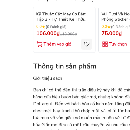
- 10%
Kỹ Thuật Cắt May Cơ Bản:
Vui Tươi Và Ng
Tập 2 - Tự Thiết Kế Thời
Phòng Sticker
Trang Nam Nữ - Tạo Mẫu Rập
Chủ Đề) - Hơn 
0.0
0.0
(0 Đánh giá)
(0 Đánh gi
- Kỹ Thuật Nhảy Size
106.000₫
75.000₫
118.000₫
Thêm vào giỏ
Tuỳ chọn
Thông tin sản phẩm
Giới thiệu sách
Bạn chỉ có thể đến thị trấn diệu kỳ này khi đã c
hàng cửa hiệu buôn bán giấc mơ, nhưng không đâ
Dollargut. Đến với bách hóa cổ kính năm tầng đầ
nhọc mệt hay tranh thủ chợp mắt vài phút lúc ban
lựa mua vô vàn giấc mơ muôn màu muôn vẻ từ đời
hóa Giấc mơ đều có một câu chuyện và nhu cầu mơ