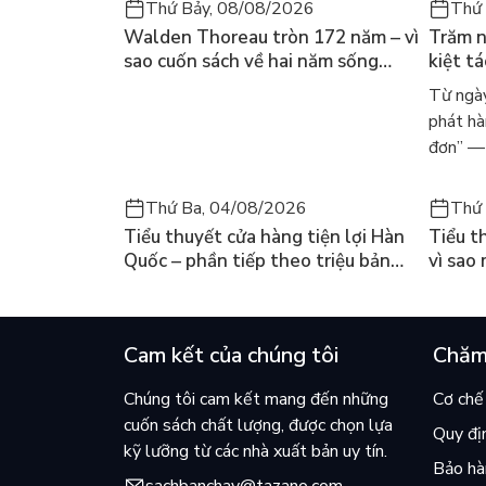
Ngay sau khi xuất bản lần đầu năm 2020, Bách h
Thứ Bảy, 08/08/2026
Thứ 
sách bán chạy nhất và được bình chọn là “Cuốn s
Walden Thoreau tròn 172 năm – vì
Trăm n
uy tín của Hàn Quốc như Yes24, Kyobobook, Inter
sao cuốn sách về hai năm sống
kiệt t
trong rừng vẫn chữa lành người
dòng n
Từ ngày
đọc hôm nay
Márqu
phát hà
đơn” — 
Thứ Ba, 04/08/2026
Thứ 
Tiểu thuyết cửa hàng tiện lợi Hàn
Tiểu t
Quốc – phần tiếp theo triệu bản
vì sao
của Kim Ho-yeon ra thế giới
cuốn b
Cam kết của chúng tôi
Chăm
Chúng tôi cam kết mang đến những
Cơ chế 
cuốn sách chất lượng, được chọn lựa
Quy đị
kỹ lưỡng từ các nhà xuất bản uy tín.
Bảo hàn