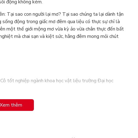
 sôi động không kém.
n: Tại sao con người lại mơ? Tại sao chúng ta lại dành tận
sống động trong giấc mơ đêm qua liệu có thực sự chỉ là
 nên một thế giới mộng mơ vừa kỳ ảo vừa chân thực đến bất
 nghiệt mà chai sạn và kiệt sức, hằng đêm mong mỏi chút
Cô tốt nghiệp ngành khoa học vật liệu trường Đại học
Xem thêm
m đầu tay, vốn được cô đăng lên mạng dưới hình thức
đang hết hàng”. Nhờ sự đón nhận nồng nhiệt của độc giả, cô
ã xuất bản sách thành công.