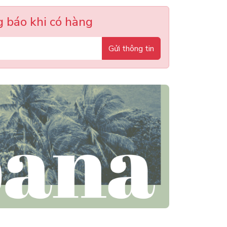
 báo khi có hàng
Gửi thông tin