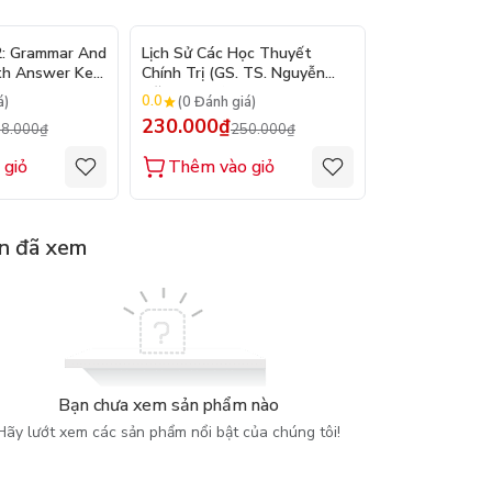
- 10%
- 8%
2: Grammar And
Lịch Sử Các Học Thuyết
Nhập Môn Du L
th Answer Key
Chính Trị (GS. TS. Nguyễn
Trần Đức Than
Đăng Dung)
2026
0.0
0.0
á)
(0 Đánh giá)
(0 Đánh gi
230.000₫
160.000₫
8.000₫
250.000₫
1
 giỏ
Thêm vào giỏ
Thêm vào
n đã xem
Bạn chưa xem sản phẩm nào
Hãy lướt xem các sản phẩm nổi bật của chúng tôi!