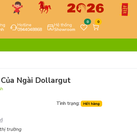
0
0
ựng
Hotline
Hệ thống
nh
0944048868
Showroom
 Của Ngài Dollargut
nh
Tình trạng:
Hết hàng
₫
 thị trường