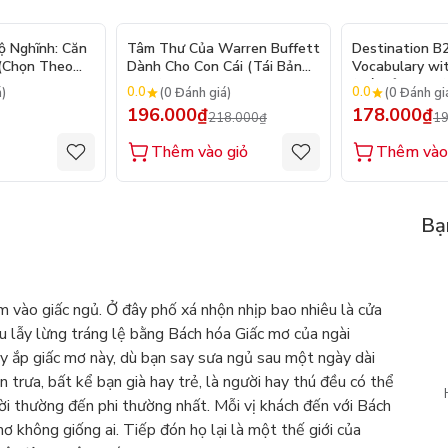
- 10%
ộ Nghĩnh: Căn
Tâm Thư Của Warren Buffett
Destination B
 (Chọn Theo
Dành Cho Con Cái (Tái Bản
Vocabulary wi
250 Sticker
2026)
(Tái Bản 2025)
0.0
0.0
á)
(0 Đánh giá)
(0 Đánh gi
196.000₫
178.000₫
218.000₫
19
Thêm vào giỏ
Thêm vào
Bạ
hìm vào giấc ngủ. Ở đây phố xá nhộn nhịp bao nhiêu là cửa
u lẫy lừng tráng lệ bằng Bách hóa Giấc mơ của ngài
y ắp giấc mơ này, dù bạn say sưa ngủ sau một ngày dài
 trưa, bất kể bạn già hay trẻ, là người hay thú đều có thể
 thường đến phi thường nhất. Mỗi vị khách đến với Bách
 không giống ai. Tiếp đón họ lại là một thế giới của