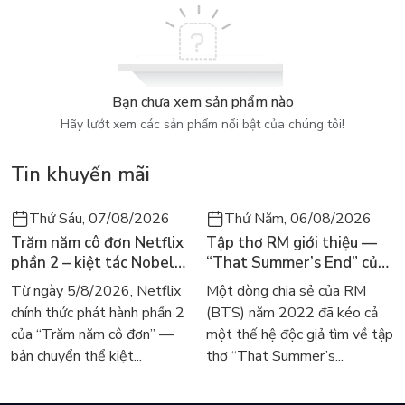
Bạn chưa xem sản phẩm nào
Hãy lướt xem các sản phẩm nổi bật của chúng tôi!
Tin khuyến mãi
Thứ Sáu, 07/08/2026
Thứ Năm, 06/08/2026
Trăm năm cô đơn Netflix
Tập thơ RM giới thiệu —
phần 2 – kiệt tác Nobel
“That Summer’s End” của
trở lại màn ảnh, dòng
Lee Seong-bok ra mắt bản
Từ ngày 5/8/2026, Netflix
Một dòng chia sẻ của RM
người tìm đọc lại García
tiếng Anh sau 4 năm gây
chính thức phát hành phần 2
(BTS) năm 2022 đã kéo cả
Márquez
sốt
của “Trăm năm cô đơn” —
một thế hệ độc giả tìm về tập
bản chuyển thể kiệt...
thơ “That Summer’s...