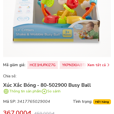
Mã giảm giá:
HCE1HUFKIZ7G
YKPN3XJAJ3TJ
Xem tất cả
77U0FSO8M
Chia sẻ:
Xúc Xắc Bóng - 80-502900 Busy Ball
Thông tin sản phẩm
So sánh
Mã SP:
3417765029004
Tình trạng:
Hết hàng
367.000₫
459.000₫