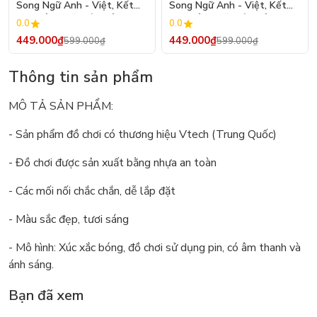
Song Ngữ Anh - Việt, Kết
Song Ngữ Anh - Việt, Kết
Hợp Bảng Vẽ Điện Tử LCD
Hợp Bảng Vẽ Điện Tử LCD
0.0
0.0
Tự Xóa Thông Minh - Màu
Tự Xóa Thông Minh - Màu
449.000₫
449.000₫
599.000₫
599.000₫
Hồng
Xanh
Thông tin sản phẩm
MÔ TẢ SẢN PHẨM:
- Sản phẩm đồ chơi có thương hiệu Vtech (Trung Quốc)
- Đồ chơi được sản xuất bằng nhựa an toàn
- Các mối nối chắc chắn, dễ lắp đặt
- Màu sắc đẹp, tươi sáng
- Mô hình: Xúc xắc bóng, đồ chơi sử dụng pin, có âm thanh và
ánh sáng.
Bạn đã xem